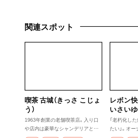
関連スポット
喫茶 古城（きっさ こじょ
レボン快
う）
いさいゆ
1963年創業の老舗喫茶店。入り口
「老朽化し
や店内は豪華なシャンデリアと大
たい」。オー
きなステンドグラスに彩られ、まる
の建築会社