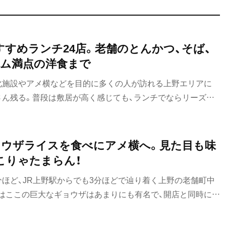
すすめランチ24店。老舗のとんかつ、そば、
ム満点の洋食まで
化施設やアメ横などを目的に多くの人が訪れる上野エリアに
さん残る。普段は敷居が高く感じても、ランチでならリーズナ
も。上野・御徒町の老舗からおしゃれなレストランまで、おす
ョウザライスを食べにアメ横へ。見た目も味
こりゃたまらん！
分ほど、JR上野駅からでも3分ほどで辿り着く上野の老舗町中
ではここの巨大なギョウザはあまりにも有名で、開店と同時に店
次々売れていく。チャーハンまたは焼きそばとジャンボギョ
0円もこの辺りで働く人たちに人気だ。