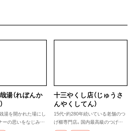
哉湯（れぼんか
十三やくし店（じゅうさ
）
んやくしてん）
た銭湯を開かれた場にし
15代・約280年続いている老舗のつ
ナーの思いをなじみ客
げ櫛専門店。国内最高級のつげを
代表が形に。元脱衣場
使用し、丁寧に手作りにこだわって