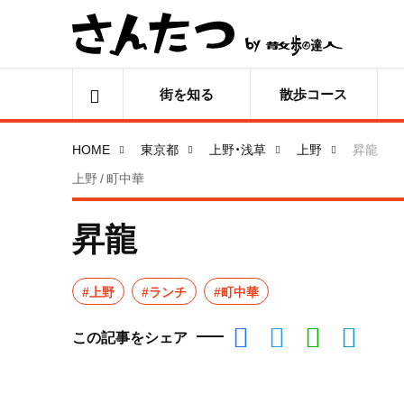
街を知る
散歩コース
HOME
東京都
上野・浅草
上野
昇龍
上野 / 町中華
昇龍
#上野
#ランチ
#町中華
この記事をシェア