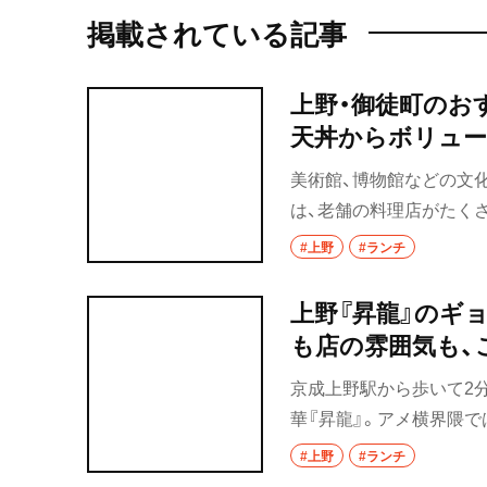
掲載されている記事
上野・御徒町のお
天丼からボリュー
美術館、博物館などの文
は、老舗の料理店がたく
ブルに食事ができるお店
#上野
#ランチ
すめの店をご紹介！
上野『昇龍』のギ
も店の雰囲気も、
京成上野駅から歩いて2
華『昇龍』。アメ横界隈
頭のおみやげギョウザが
#上野
#ランチ
ウザ2個入の餃子弁当65