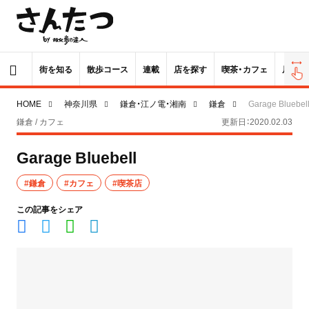
街を知る
散歩コース
連載
店を探す
喫茶・カフェ
居酒屋
HOME
神奈川県
鎌倉・江ノ電・湘南
鎌倉
Garage Bluebel
鎌倉 / カフェ
更新日：2020.02.03
Garage Bluebell
#鎌倉
#カフェ
#喫茶店
この記事をシェア