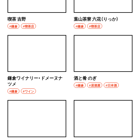
喫茶 吉野
葉山茶寮 六花（りっか）
#鎌倉
#喫茶店
#鎌倉
#喫茶店
鎌倉ワイナリー・ドメーヌナ
酒と肴 のぎ
ツメ
#鎌倉
#居酒屋
#日本酒
#鎌倉
#ワイン