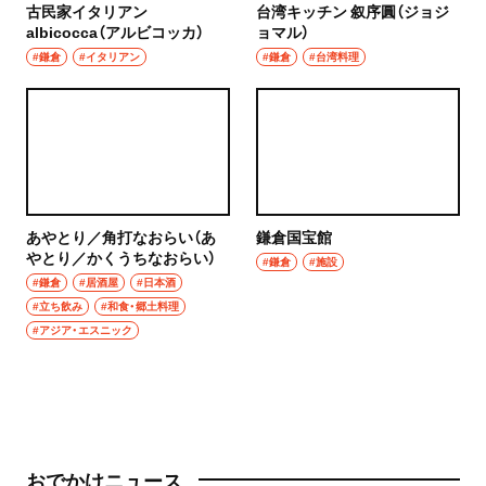
古民家イタリアン
台湾キッチン 叙序圓（ジョジ
albicocca（アルビコッカ）
ョマル）
#鎌倉
#イタリアン
#鎌倉
#台湾料理
あやとり／角打なおらい（あ
鎌倉国宝館
やとり／かくうちなおらい）
#鎌倉
#施設
#鎌倉
#居酒屋
#日本酒
#立ち飲み
#和食・郷土料理
#アジア・エスニック
おでかけニュース