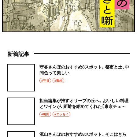
新着記事
守谷さんぽのおすすめ8スポット。都市と土、中
間色って美しい
#守谷
#散歩
担当編集が推すオリーブの丘へ。おいしい料理
とワインが、距離を縮めてくれた【東京チェン
飯diary】
#町田
#エッセイ
流山さんぽのおすすめ8スポット。そこはきら