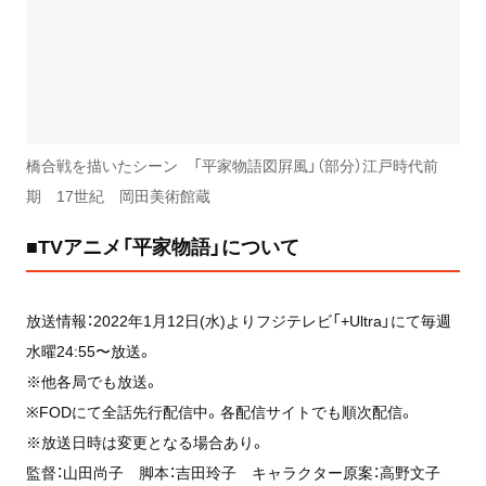
橋合戦を描いたシーン 「平家物語図屛風」（部分）江戸時代前
期 17世紀 岡田美術館蔵
■TVアニメ「平家物語」について
放送情報：2022年1月12日(水)よりフジテレビ「+Ultra」にて毎週
水曜24:55〜放送。
※他各局でも放送。
※FODにて全話先行配信中。各配信サイトでも順次配信。
※放送日時は変更となる場合あり。
監督：山田尚子 脚本：吉田玲子 キャラクター原案：高野文子