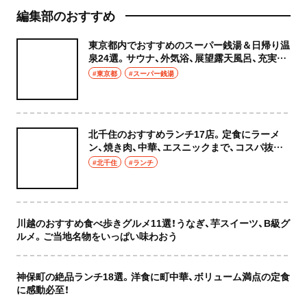
編集部のおすすめ
東京都内でおすすめのスーパー銭湯＆日帰り温
泉24選。サウナ、外気浴、展望露天風呂、充実の
癒やし空間へ
#東京都
#スーパー銭湯
北千住のおすすめランチ17店。定食にラーメ
ン、焼き肉、中華、エスニックまで、コスパ抜群
な店もおしゃれな店も網羅してご紹介！
#北千住
#ランチ
川越のおすすめ食べ歩きグルメ11選！うなぎ、芋スイーツ、B級グ
ルメ。ご当地名物をいっぱい味わおう
神保町の絶品ランチ18選。洋食に町中華、ボリューム満点の定食
に感動必至！