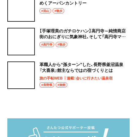
めくアーバンカントリー
#流山
#散歩
【手塚理美のガチロケハン】高円寺～純情商店
街のおにぎりに気象神社、そして「高円寺マシ
タ」へ！
#高円寺
#散歩
革職人から“孫ターン”した、長野県釜沼温泉
『大喜泉』館主ならではの宿づくりとは
旅の手帖WEB
連載：会いに行きたい温泉宿
#長野県
#旅館