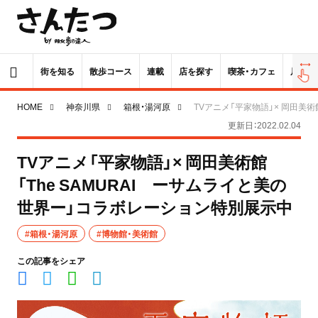
街を知る
散歩コース
連載
店を探す
喫茶・カフェ
居酒屋
HOME
神奈川県
箱根・湯河原
TVアニメ「平家物語」× 岡田美術
更新日：2022.02.04
TVアニメ「平家物語」× 岡田美術館
「The SAMURAI ーサムライと美の
世界ー」コラボレーション特別展示中
#箱根・湯河原
#博物館・美術館
この記事をシェア