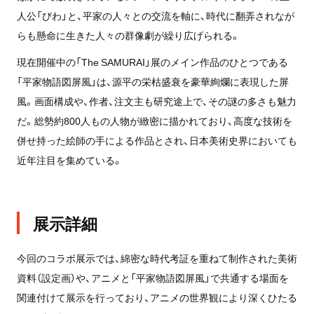
人公「びわ」と、平家の人々との交流を軸に、時代に翻弄されなが
らも懸命に生きた人々の群像劇が繰り広げられる。
現在開催中の「The SAMURAI」展のメイン作品のひとつである
「平家物語図屏風」は、源平の栄枯盛衰を豪華絢爛に表現した屏
風。画面構成や、作者、注文主も研究途上で、その謎の多さも魅力
だ。総勢約800人もの人物が緻密に描かれており、高度な技術を
併せ持った絵師の手による作品とされ、日本美術史界においても
近年注目を集めている。
展示詳細
今回のコラボ展示では、綿密な時代考証を重ねて制作された美術
資料（設定画）や、アニメと「平家物語図屏風」で共通する場面を
関連付けて展示を行っており、アニメの世界観により深くひたる