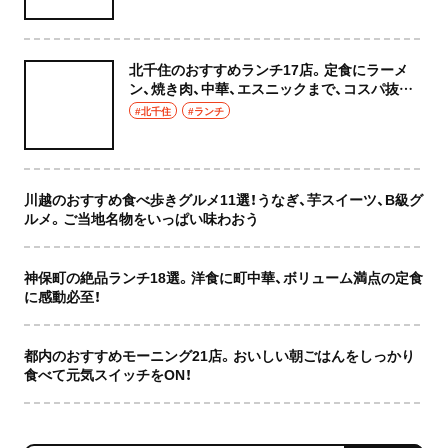
北千住のおすすめランチ17店。定食にラーメ
ン、焼き肉、中華、エスニックまで、コスパ抜群
な店もおしゃれな店も網羅してご紹介！
#北千住
#ランチ
川越のおすすめ食べ歩きグルメ11選！うなぎ、芋スイーツ、B級グ
ルメ。ご当地名物をいっぱい味わおう
神保町の絶品ランチ18選。洋食に町中華、ボリューム満点の定食
に感動必至！
都内のおすすめモーニング21店。おいしい朝ごはんをしっかり
食べて元気スイッチをON！