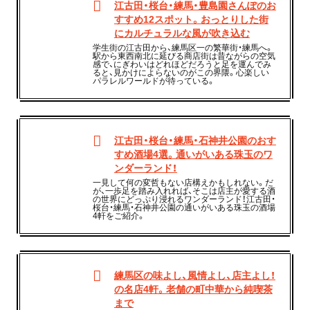
江古田・桜台・練馬・豊島園さんぽのお
すすめ12スポット。おっとりした街
にカルチュラルな風が吹き込む
学生街の江古田から、練馬区一の繁華街・練馬へ。
駅から東西南北に延びる商店街は昔ながらの空気
感で、にぎわいはどれほどだろうと足を運んでみ
ると、見かけによらないのがこの界隈。心楽しい
パラレルワールドが待っている。
江古田・桜台・練馬・石神井公園のおす
すめ酒場4選。通いがいある珠玉のワ
ンダーランド！
一見して何の変哲もない店構えかもしれない。だ
が、一歩足を踏み入れれば、そこは店主が愛する酒
の世界にどっぷり浸れるワンダーランド！江古田・
桜台・練馬・石神井公園の通いがいある珠玉の酒場
4軒をご紹介。
練馬区の味よし、風情よし、店主よし！
の名店4軒。老舗の町中華から純喫茶
まで