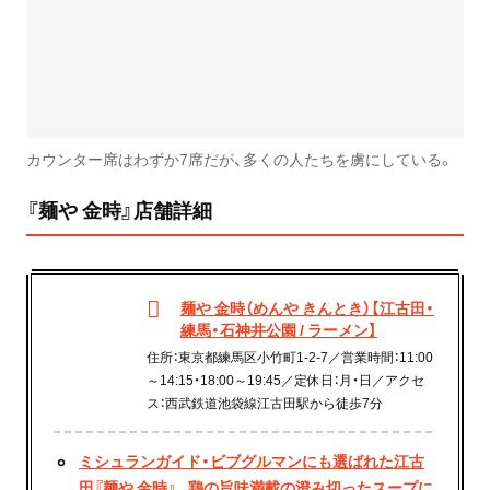
カウンター席はわずか7席だが、多くの人たちを虜にしている。
『麺や 金時』店舗詳細
麺や 金時（めんや きんとき）【江古田・
練馬・石神井公園 / ラーメン】
住所：東京都練馬区小竹町1-2-7／営業時間：11:00
～14:15・18:00～19:45／定休日：月・日／アクセ
ス：西武鉄道池袋線江古田駅から徒歩7分
ミシュランガイド・ビブグルマンにも選ばれた江古
田『麺や 金時』。鶏の旨味満載の澄み切ったスープに