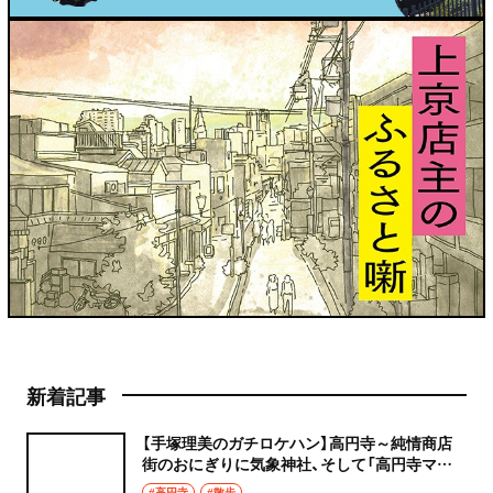
新着記事
【手塚理美のガチロケハン】高円寺～純情商店
街のおにぎりに気象神社、そして「高円寺マシ
タ」へ！
#高円寺
#散歩