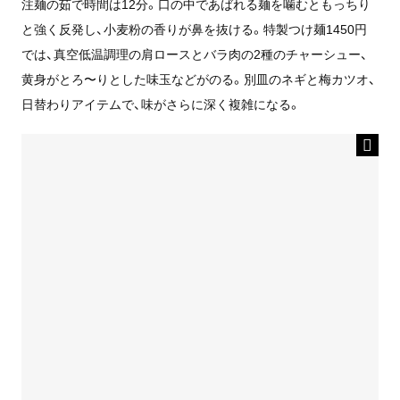
注麺の茹で時間は12分。口の中であばれる麺を噛むともっちり
と強く反発し、小麦粉の香りが鼻を抜ける。特製つけ麺1450円
では、真空低温調理の肩ロースとバラ肉の2種のチャーシュー、
黄身がとろ〜りとした味玉などがのる。別皿のネギと梅カツオ、
日替わりアイテムで、味がさらに深く複雑になる。