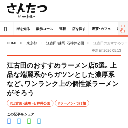
街を知る
散歩コース
連載
店を探す
喫茶・カフェ
居酒屋
HOME
東京都
江古田・練馬・石神井公園
江古田のおすすめラー
更新日：2026.05.13
江古田のおすすめラーメン店5選。上
品な端麗系からガツンとした濃厚系
など、ワンランク上の個性派ラーメン
がそろう
#江古田・練馬・石神井公園
#ラーメン・つけ麺
この記事をシェア