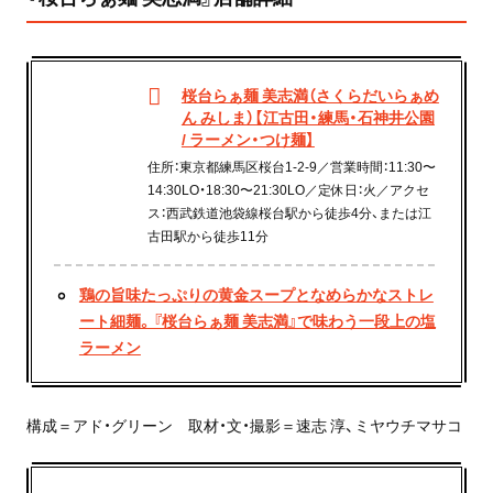
桜台らぁ麺 美志満（さくらだいらぁめ
ん みしま）【江古田・練馬・石神井公園
/ ラーメン・つけ麺】
住所：東京都練馬区桜台1-2-9／営業時間：11:30〜
14:30LO・18:30〜21:30LO／定休日：火／アクセ
ス：西武鉄道池袋線桜台駅から徒歩4分、または江
古田駅から徒歩11分
鶏の旨味たっぷりの黄金スープとなめらかなストレ
ート細麺。『桜台らぁ麺 美志満』で味わう一段上の塩
ラーメン
構成＝アド・グリーン 取材・文・撮影＝速志 淳、ミヤウチマサコ