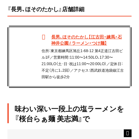
『長男、ほそのたかし』店舗詳細
長男、ほそのたかし【江古田・練馬・石
神井公園 / ラーメン・つけ麺】
住所：東京都練馬区旭丘1-68-12 第4正道江古田ビ
ル1F／営業時間：11:00〜14:50LO、17:30〜
21:00LO（土･日･祝は11:00〜20:00LO）／定休日：
不定（月に1、2回）／アクセス：西武鉄道池袋線江古
田駅から徒歩2分
味わい深い一段上の塩ラーメンを
『桜台らぁ麺 美志満』で