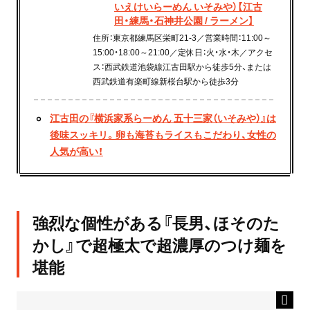
いえけいらーめん いそみや）【江古
田・練馬・石神井公園 / ラーメン】
住所：東京都練馬区栄町21-3／営業時間：11:00～
15:00・18:00～21:00／定休日：火・水・木／アクセ
ス：西武鉄道池袋線江古田駅から徒歩5分、または
西武鉄道有楽町線新桜台駅から徒歩3分
江古田の『横浜家系らーめん 五十三家（いそみや）』は
後味スッキリ。卵も海苔もライスもこだわり、女性の
人気が高い！
強烈な個性がある『長男、ほそのた
かし』で超極太で超濃厚のつけ麺を
堪能