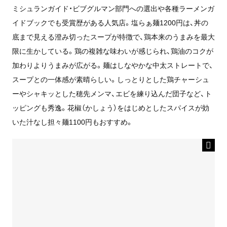
ミシュランガイド・ビブグルマン部門への選出や各種ラーメンガ
イドブックでも受賞歴がある人気店。塩らぁ麺1200円は、丼の
底まで見える澄み切ったスープが特徴で、鶏本来のうまみを最大
限に生かしている。鶏の複雑な味わいが感じられ、鶏油のコクが
加わりよりうまみが広がる。麺はしなやかな中太ストレートで、
スープとの一体感が素晴らしい。しっとりとした鶏チャーシュ
ーやシャキッとした穂先メンマ、エビを練り込んだ団子など、ト
ッピングも秀逸。花椒（かしょう）をはじめとしたスパイスが効
いた汁なし担々麺1100円もおすすめ。