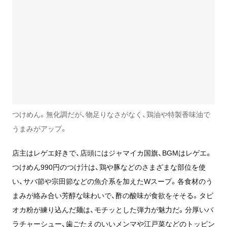
つけめん。無化調だが、物足りなさがなく、鶏油や特製香味油で
うまみがアップ。
店主はレゲエ好きで、店頭にはジャマイカ国旗、BGMはレゲエ。
つけめん990円のつけ汁は、鶏や豚などのさまざまな部位を使
い、サバ節や宗田節などの魚介系を加えたWスープ。各食材のう
まみが絡み合い芳醇な味わいで、酢の酸味が食欲をそそる。タピ
オカ粉が練り込んだ麺は、モチッとした弾力が魅力だ。分厚いバ
ラチャーシュー、歯ごたえのいいメンマや江戸菜などのトッピン