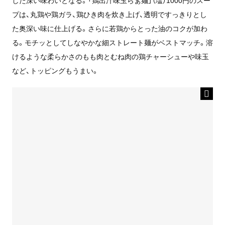
した深い味わいとなる。「鶏出汁味玉らぁ麺」（塩）1000円のスー
プは、丸鶏や鶏ガラ、鶏ひき肉を炊き上げ、透明ですっきりとし
た奥深い味に仕上げる。さらに若鶏からとった油のコクが加わ
る。モチッとしてしなやかな細ストレート麺がベストマッチ。溶
けるような柔らかさのもも肉とむね肉の鶏チャーシューや味玉
など、トッピングもうまい。