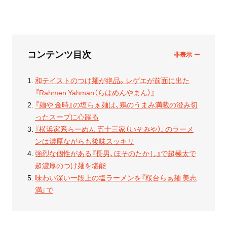
コンテンツ目次
和テイストのつけ麺が絶品。レゲエが前面に出た
『Rahmen Yahman（らはめんやまん）』
『麺や 金時』の塩らぁ麺は、鶏のうまみ満載の澄み切
ったスープに心躍る
『横浜家系らーめん 五十三家（いそみや）』のラーメ
ンは濃厚ながらも後味スッキリ
強烈な個性がある『長男、ほそのたかし』で超極太で
超濃厚のつけ麺を堪能
味わい深い一段上の塩ラーメンを『桜台らぁ麺 美志
満』で