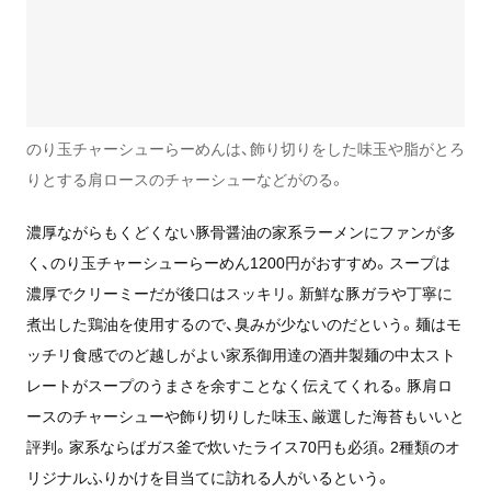
のり玉チャーシューらーめんは、飾り切りをした味玉や脂がとろ
りとする肩ロースのチャーシューなどがのる。
濃厚ながらもくどくない豚骨醤油の家系ラーメンにファンが多
く、のり玉チャーシューらーめん1200円がおすすめ。スープは
濃厚でクリーミーだが後口はスッキリ。新鮮な豚ガラや丁寧に
煮出した鶏油を使用するので、臭みが少ないのだという。麺はモ
ッチリ食感でのど越しがよい家系御用達の酒井製麺の中太スト
レートがスープのうまさを余すことなく伝えてくれる。豚肩ロ
ースのチャーシューや飾り切りした味玉、厳選した海苔もいいと
評判。家系ならばガス釜で炊いたライス70円も必須。2種類のオ
リジナルふりかけを目当てに訪れる人がいるという。