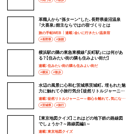
革職人から“孫ターン”した、長野県釜沼温泉
『大喜泉』館主ならではの宿づくりとは
旅の手帖WEB
連載：会いに行きたい温泉宿
#長野県
#旅館
横浜駅の隣の東急東横線「反町駅」には何があ
る？【住みたい街の隣も住みよい街だ】
連載：住みたい街の隣も住みよい街だ
#横浜
#散歩
水辺の風景に心和む茨城県茨城町。埋もれた魅
力に触れて小旅行気分【徒然リトルジャーニ
ー】
連載：徒然リトルジャーニー～都心を離れて、気になる土地へ
#茨城県
#旅行
【東京地図クイズ】これはどの地下鉄の路線図
でしょうか？～路線図編1～
連載：東京地図クイズ