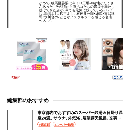
かつて、練馬区界隈は今より工場や農地がたくさ
んあった。その頃から腹ペコたちの胃袋を満たし
続けてきた店が、今でも元気に残っている。味よ
し、風情よし、店主よし。石神井公園・練馬・東武練
馬・氷川台の、どこかノスタルジーを感じる名店
へ、いざ！
編集部のおすすめ
東京都内でおすすめのスーパー銭湯＆日帰り温
泉24選。サウナ、外気浴、展望露天風呂、充実の
癒やし空間へ
#東京都
#スーパー銭湯