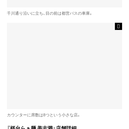
千川通り沿いに立ち、目の前は都営バスの車庫。
カウンターに席数は8つという小さな店。
『桜台らぁ麺 美志満』店舗詳細