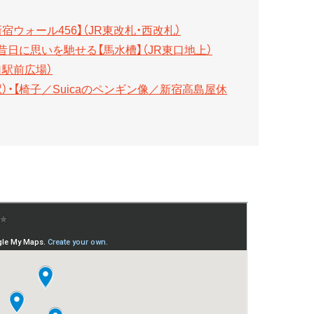
ウォール456】（JR東改札・西改札）
昔日に思いを馳せる【馬水槽】（JR東口地上）
口駅前広場）
）・【椅子／Suicaのペンギン像／新宿高島屋休