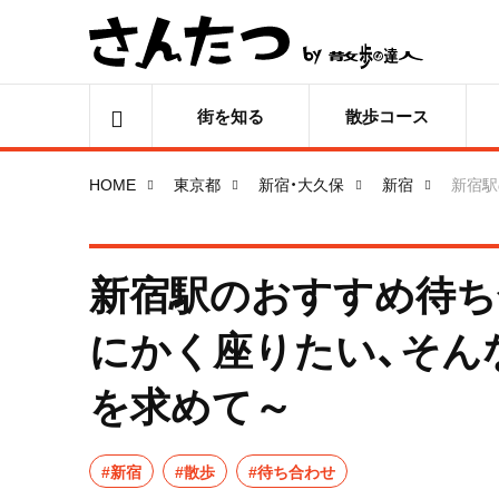
街を知る
散歩コース
HOME
東京都
新宿・大久保
新宿
新宿駅
新宿駅のおすすめ待ち
にかく座りたい、そん
を求めて～
#新宿
#散歩
#待ち合わせ