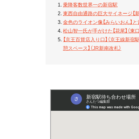
乗降客数世界一の新宿駅
東西自由通路の巨大サイネージ【新宿
金色のライオン像【みらいおん】と
松山智一氏が手がけた【花尾】（東
【京王百貨店入り口】（京王線新宿駅
憩スペース】（JR新南改札）