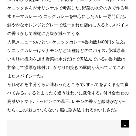
ケニックさんがオリジナルで考案した、野菜の水分のみで作る無
水キーマカレー・ケニックカレーを中心にしたカレー専門店だ。
鮮やかなオレンジとグレーで統一された店内に入ると、スパイス
の香りがして途端にお腹が減ってくる。
人気メニューのひとつ、ケニックカレー×魯肉飯1400円を注文。
ケニックカレーはシナモンなど15種ほどのスパイス、茨城県産
いも豚の挽肉を加え野菜の水分だけで煮込んでいる。魯肉飯は
甘辛くて濃厚な味付け。かなり粗挽きの豚肉が入っていてこれ
またスパイシーだ。
それぞれを半分くらい味わったところで、すべてをよくまぜて食
べてみる。するとまったく違う味わいに変化する。付け合わせの
高菜やトマト、トッピングの温玉、レモンの香りと酸味がなかっ
たら、この味にはならない。脳に刻み込まれるおいしさだ。