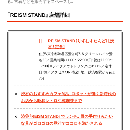
る。古着などを販売するスペースも。
『REISM STAND』店舗詳細
REISM STAND（りずむすたんど）【渋
谷 / 定食】
住所：東京都渋谷区鶯谷町6-6 グリーンハイツ鶯
谷2F／営業時間：11:00〜22:00（日・祝は11:00〜
17:00）※テイクアウトドリンクは9:30〜／定休
日：無／アクセス：JR・私鉄・地下鉄渋谷駅から徒歩
7分
渋谷のおすすめカフェ9店。ロボットが働く新時代の
お店から昭和レトロな純喫茶まで
渋谷『REISM STAND』でランチ。母の手作りみたい
な具がゴロゴロの豚汁でココロも満たされる