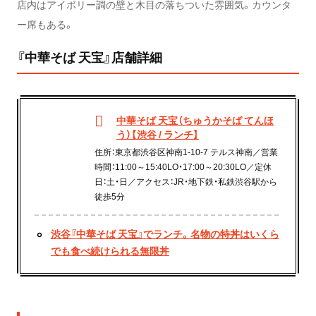
店内はアイボリー調の壁と木目の落ちついた雰囲気。カウンタ
ー席もある。
『中華そば 天宝』店舗詳細
中華そば 天宝（ちゅうかそば てんほ
う）【渋谷 / ランチ】
住所：東京都渋谷区神南1-10-7 テルス神南／営業
時間：11:00～15:40LO・17:00～20:30LO／定休
日：土・日／アクセス：JR・地下鉄・私鉄渋谷駅から
徒歩5分
渋谷『中華そば 天宝』でランチ。名物の特丼はいくら
でも食べ続けられる無限丼