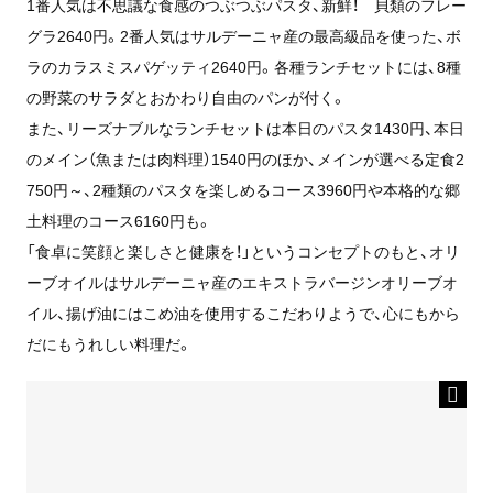
1番人気は不思議な食感のつぶつぶパスタ、新鮮！ 貝類のフレー
グラ2640円。2番人気はサルデーニャ産の最⾼級品を使った、ボ
ラのカラスミスパゲッティ2640円。各種ランチセットには、8種
の野菜のサラダとおかわり自由のパンが付く。
また、リーズナブルなランチセットは本日のパスタ1430円、本日
のメイン（魚または肉料理）1540円のほか、メインが選べる定食2
750円～、2種類のパスタを楽しめるコース3960円や本格的な郷
土料理のコース6160円も。
「食卓に笑顔と楽しさと健康を！」というコンセプトのもと、オリ
ーブオイルはサルデーニャ産のエキストラバージンオリーブオ
イル、揚げ油にはこめ油を使用するこだわりようで、心にもから
だにもうれしい料理だ。