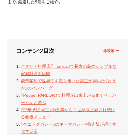
まで、厳選した9店をご紹介。
コンテンツ目次
イタリア料理店『Tharros』で長寿の島のシンプルな
家庭料理を堪能
豪華客船で世界中を渡り歩いた店主が開いた『とう
か』のハンバーグ
『Pepper PARLOR』で料理が出来上がるまでペッパ
ーくんと遊ぶ
『中華そば 天宝』の創業から半世紀以上愛され続け
る看板メニュー
『ケニックカレー』のキーマカレー×魯肉飯が起こす
化学反応