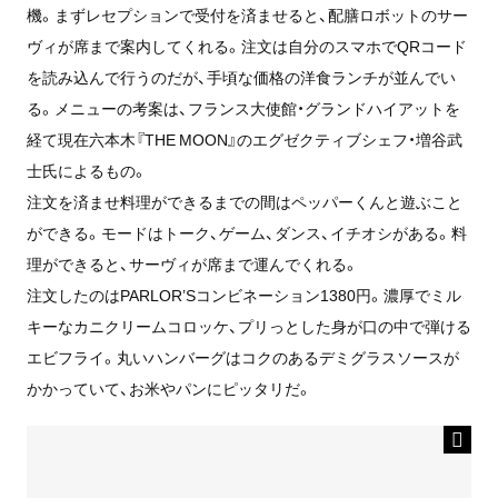
機。まずレセプションで受付を済ませると、配膳ロボットのサー
ヴィが席まで案内してくれる。注文は自分のスマホでQRコード
を読み込んで行うのだが、手頃な価格の洋食ランチが並んでい
る。メニューの考案は、フランス大使館・グランドハイアットを
経て現在六本木『THE MOON』のエグゼクティブシェフ・増谷武
士氏によるもの。
注文を済ませ料理ができるまでの間はペッパーくんと遊ぶこと
ができる。モードはトーク、ゲーム、ダンス、イチオシがある。料
理ができると、サーヴィが席まで運んでくれる。
注文したのはPARLOR’Sコンビネーション1380円。濃厚でミル
キーなカニクリームコロッケ、プリっとした身が口の中で弾ける
エビフライ。丸いハンバーグはコクのあるデミグラスソースが
かかっていて、お米やパンにピッタリだ。