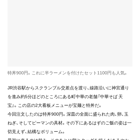
特丼900円。これに半ラーメンを付けたセット1100円も人気。
JR渋谷駅からスクランブル交差点を渡り、線路沿いに神宮通り
を進み約5分ほどのところにある町中華の老舗『中華そば 天
宝』。この店の2大看板メニューが宝麺と特丼だ。
今回注文したのは特丼900円。深皿の全面に盛られた肉、卵、玉
ねぎ、そしてピーマンの具材。その下にあるはずのご飯の姿は一
切見えず、結構なボリューム。