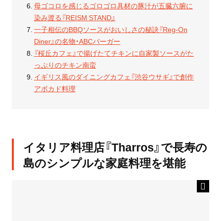
母ゴコロを感じるゴロゴロ具材の豚汁が五臓六腑に
染み渡る『REISM STAND』
一子相伝のBBQソースがおいしさの秘訣『Reg-On
Diner』の名物・ABCバーガー
『桜丘カフェ』で揚げたてチキンに自家製ソースがた
っぷりのチキン南蛮
イギリス風のダイニングカフェ『渋谷ウサギ』で創作
アボカド料理
イタリア料理店『Tharros』で長寿の
島のシンプルな家庭料理を堪能