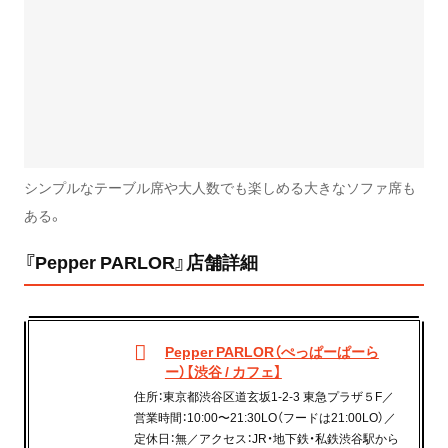
シンプルなテーブル席や大人数でも楽しめる大きなソファ席も
ある。
『Pepper PARLOR』店舗詳細
Pepper PARLOR（ぺっぱーぱーら
ー）【渋谷 / カフェ】
住所：東京都渋谷区道玄坂1-2-3 東急プラザ５F／
営業時間：10:00〜21:30LO（フードは21:00LO）／
定休日：無／アクセス：JR・地下鉄・私鉄渋谷駅から