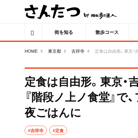
街を知る
散歩コース
HOME
東京都
吉祥寺
定食は自由形。東京・
定食は自由形。東京・
『階段ノ上ノ食堂』で
夜ごはんに
#吉祥寺
#定食