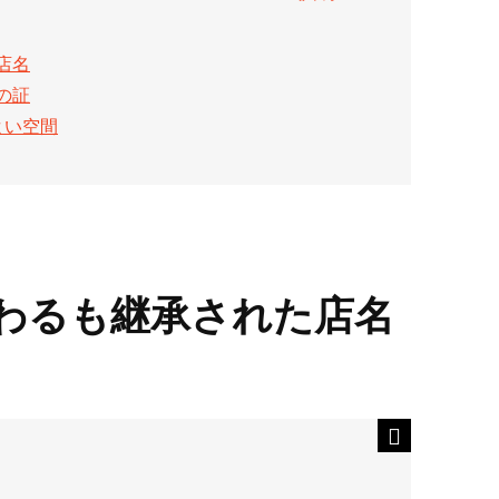
店名
の証
よい空間
わるも継承された店名