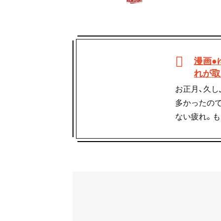
漫画●
れが取
お正月、久し
多かったの
ない疲れ。も