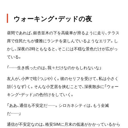
ウォーキング・デッドの夜
昼間であれば、銀杏並木の下を高級車が滑るように走り、テラス
席で住民たちが優雅にランチを楽しんでいるようなエリア。し
かし、深夜の2時ともなると、そこには不穏な景色だけが広がっ
ている。
「……生き残ったのは、我々だけなのかもしれないな」
友人が、小声で呟（つぶや）く。彼のセリフを受けて、私は小さく
頷（うなず）く。そんな小芝居を挟むことで、深夜散歩に「ウォー
キング・デッド」の色付けをしていく。
「ああ、通信も不安定だ……。シロカネシティは、もう全滅
だ……」
通信が不安定なのは、格安SIMに月末の低速がかかっているから