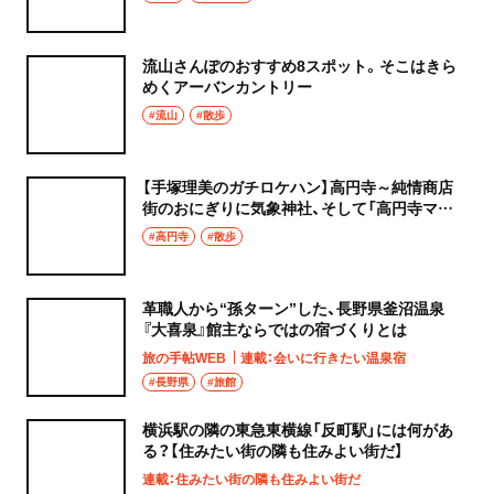
流山さんぽのおすすめ8スポット。そこはきら
めくアーバンカントリー
#流山
#散歩
【手塚理美のガチロケハン】高円寺～純情商店
街のおにぎりに気象神社、そして「高円寺マシ
タ」へ！
#高円寺
#散歩
革職人から“孫ターン”した、長野県釜沼温泉
『大喜泉』館主ならではの宿づくりとは
旅の手帖WEB
連載：会いに行きたい温泉宿
#長野県
#旅館
横浜駅の隣の東急東横線「反町駅」には何があ
る？【住みたい街の隣も住みよい街だ】
連載：住みたい街の隣も住みよい街だ