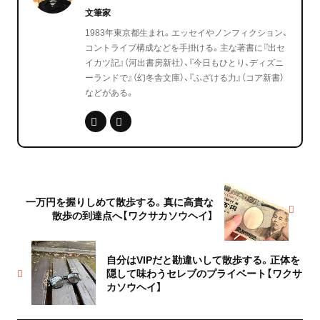
文筆家
1983年東京都生まれ。エッセイやノンフィクション、
コントライブ構成などを手掛ける。主な著書に『出セ
イカツ記』（河出書房新社）、『今日もひとり、ディズニ
ーランドで』（幻冬舎文庫）、『ふざける力』（コア新書）
などがある。
一万円を握りしめて散歩する。真に高貴な
散歩の到達点へ【ワクサカソウヘイ】
自分はVIPだと勘違いして散歩する。正体を
隠して味わうセレブのプライベート【ワクサ
カソウヘイ】