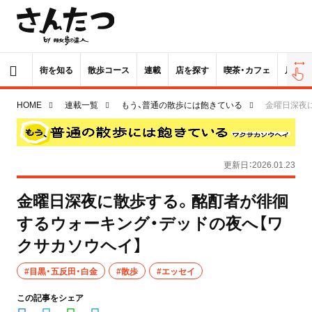
街を知る
散歩コース
連載
店を探す
喫茶・カフェ
居酒屋
HOME
連載一覧
もう、普通の散歩には飽きている
金曜日深夜
更新日：2026.01.23
金曜日深夜に散歩する。酩酊者が徘徊
するウォーキング・デッドの夜へ【ワ
クサカソウヘイ】
#目黒・五反田・白金
#散歩
#エッセイ
この記事をシェア