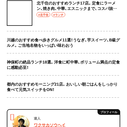
北千住のおすすめランチ17店。定食にラーメ
ン、焼き肉、中華、エスニックまで、コスパ抜群
な店もおしゃれな店も網羅してご紹介！
#北千住
#ランチ
川越のおすすめ食べ歩きグルメ11選！うなぎ、芋スイーツ、B級グ
ルメ。ご当地名物をいっぱい味わおう
神保町の絶品ランチ18選。洋食に町中華、ボリューム満点の定食
に感動必至！
都内のおすすめモーニング21店。おいしい朝ごはんをしっかり
食べて元気スイッチをON！
達人
ワクサカソウヘイ