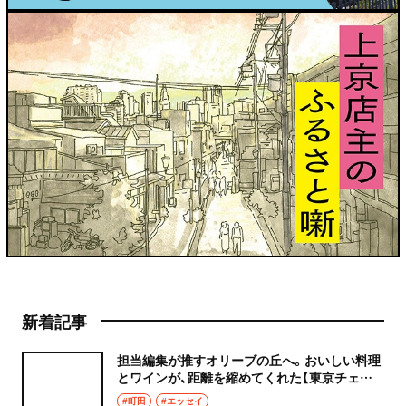
新着記事
担当編集が推すオリーブの丘へ。おいしい料理
とワインが、距離を縮めてくれた【東京チェン
飯diary】
#町田
#エッセイ