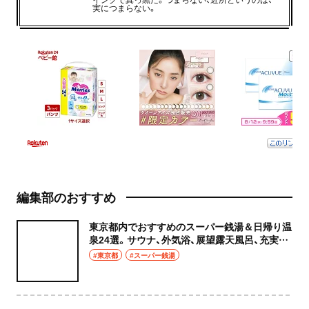
実につまらない。
編集部のおすすめ
東京都内でおすすめのスーパー銭湯＆日帰り温
泉24選。サウナ、外気浴、展望露天風呂、充実の
癒やし空間へ
#東京都
#スーパー銭湯