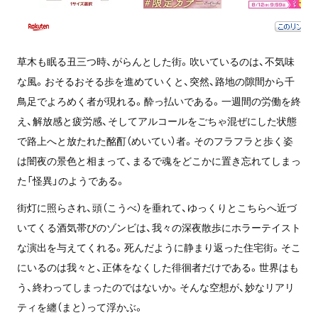
草木も眠る丑三つ時、がらんとした街。吹いているのは、不気味
な風。おそるおそる歩を進めていくと、突然、路地の隙間から千
鳥足でよろめく者が現れる。酔っ払いである。一週間の労働を終
え、解放感と疲労感、そしてアルコールをごちゃ混ぜにした状態
で路上へと放たれた酩酊（めいてい）者。そのフラフラと歩く姿
は闇夜の景色と相まって、まるで魂をどこかに置き忘れてしまっ
た「怪異」のようである。
街灯に照らされ、頭（こうべ）を垂れて、ゆっくりとこちらへ近づ
いてくる酒気帯びのゾンビは、我々の深夜散歩にホラーテイスト
な演出を与えてくれる。死んだように静まり返った住宅街。そこ
にいるのは我々と、正体をなくした徘徊者だけである。世界はも
う、終わってしまったのではないか。そんな空想が、妙なリアリ
ティを纏（まと）って浮かぶ。