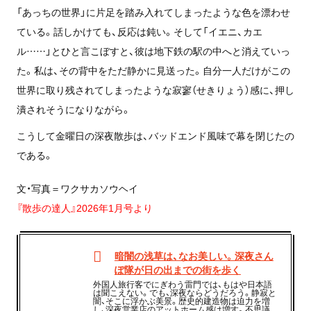
「あっちの世界」に片足を踏み入れてしまったような色を漂わせ
ている。話しかけても、反応は鈍い。そして「イエニ、カエ
ル……」とひと言こぼすと、彼は地下鉄の駅の中へと消えていっ
た。私は、その背中をただ静かに見送った。自分一人だけがこの
世界に取り残されてしまったような寂寥（せきりょう）感に、押し
潰されそうになりながら。
こうして金曜日の深夜散歩は、バッドエンド風味で幕を閉じたの
である。
文・写真＝ワクサカソウヘイ
『散歩の達人』2026年1月号より
暗闇の浅草は、なお美しい。深夜さん
ぽ隊が日の出までの街を歩く
外国人旅行客でにぎわう雷門では、もはや日本語
は聞こえない。でも、深夜ならどうだろう。静寂と
闇、そこに浮かぶ美景。歴史的建造物は迫力を増
し、深夜営業店のアットホーム感は増す。不思議