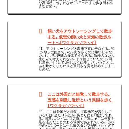
な高揚感に包まれながら、日の出まで歩き回る小
さな冒険へ。
飼い犬をアウトソーシングして散歩
する。仮想の飼い犬と未知の散歩ル
ートへ【ワクサカソウヘイ】
#1 アウトソーシング犬散歩正直に告白する。私
は、散歩に飽きている。街を歩くのは嫌いじゃな
い。むしろ、趣味の母体ですらある。散歩のない人
生なんて考えられない。そう信じていたのに、同
じ道を、同じ足で、同じように歩く、ということに、
ある時からじんわりと退屈さを覚え始めてしまっ
たのだ。
ここは外国だと錯覚して散歩する。
五感を刺激し近所という異国を歩く
【ワクサカソウヘイ】
#4 ここは外国だと錯覚して散歩私が暮らして
いる町は、当たり前だが、あまりにも「近所」であ
る。国道、コンビニ、商店街、住宅地。そこは何度も
足を運んだことのある場所であふれている。心の
中のパスポートは生活圏スタンプが押されすぎて
インクで真っ黒だ。つまらない、近所というのは、