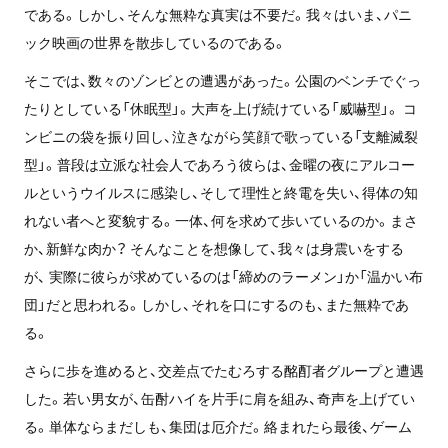
である。しかし、そんな無粋な真実は不要だ。我々はいま、パニ
ック映画の世界を散歩しているのである。
そこでは、数々のゾンビとの遭遇があった。公園のベンチでぐっ
たりとしている「休眠型」。大声を上げ続けている「威嚇型」。 コ
ンビニの袋を振り回し、泣きながら笑顔で歌っている「支離滅裂
型」。普段は立派な社会人であろう彼らは、金曜の夜にアルコー
ルというウイルスに感染し、そして理性と終電を失い、得体の知
れない者へと変貌する。一体、何を求めて歩いているのか。まさ
か、新鮮な肉か？ そんなことを想像して、我々は身震いをする
が、 実際に彼らが求めているのは「締めのラーメン」か「温かい布
団」だと思われる。しかし、それを口にするのも、また無粋であ
る。
さらに歩を進めると、交差点でたむろする酩酊者グループと遭遇
した。若い男女が、缶酎ハイを片手に肩を組み、奇声を上げてい
る。単体ならまだしも、集団は厄介だ。絡まれたら最後、ゲーム