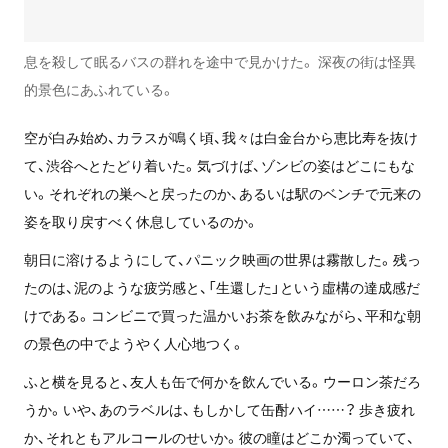
息を殺して眠るバスの群れを途中で見かけた。 深夜の街は怪異
的景色にあふれている。
空が白み始め、カラスが鳴く頃、我々は白金台から恵比寿を抜け
て、渋谷へとたどり着いた。気づけば、ゾンビの姿はどこにもな
い。それぞれの巣へと戻ったのか、あるいは駅のベンチで元来の
姿を取り戻すべく休息しているのか。
朝日に溶けるようにして、パニック映画の世界は霧散した。残っ
たのは、泥のような疲労感と、「生還した」という虛構の達成感だ
けである。コンビニで買った温かいお茶を飲みながら、平和な朝
の景色の中でようやく人心地つく。
ふと横を見ると、友人も缶で何かを飲んでいる。ウーロン茶だろ
うか。いや、あのラベルは、もしかして缶酎ハイ……？ 歩き疲れ
か、それともアルコールのせいか。彼の瞳はどこか濁っていて、