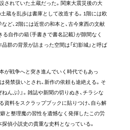
設されていた土蔵だった。関東大震災後の大
建ての土蔵を乱歩は書庫として改造する。1階には欧
学など、2階には近世の和本と、古今東西の文献
きる自作の箱（手書きで書名記載）が隙間なく
作品群の背景が詰まった空間は「幻影城」と呼ば
日本が戦争へと突き進んでいく時代でもあっ
の作品は発禁扱いとされ、新作の依頼も途絶える。そ
ぜねんぷ）』。雑誌や新聞の切りぬき、チラシな
る資料をスクラップブックに貼りつけ、自ら解
集癖と整理魔の習性を遺憾なく発揮したこの労
本探偵小説史の貴重な史料となっている。