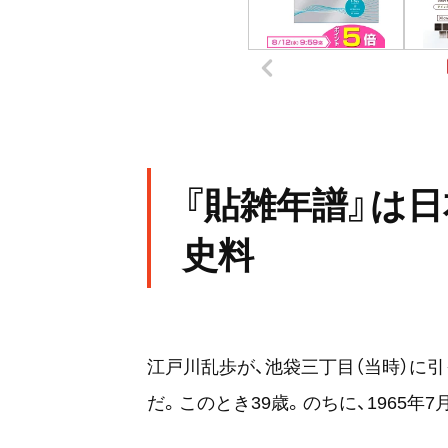
『貼雑年譜』は
史料
江戸川乱歩が、池袋三丁目（当時）に引っ
だ。このとき39歳。のちに、1965年