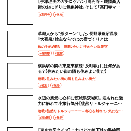
【手塚理美のガチロケハン】高円寺～純情商店
街のおにぎりに気象神社、そして「高円寺マシ
タ」へ！
#高円寺
#散歩
革職人から“孫ターン”した、長野県釜沼温泉
『大喜泉』館主ならではの宿づくりとは
旅の手帖WEB
連載：会いに行きたい温泉宿
#長野県
#旅館
横浜駅の隣の東急東横線「反町駅」には何があ
る？【住みたい街の隣も住みよい街だ】
連載：住みたい街の隣も住みよい街だ
#横浜
#散歩
水辺の風景に心和む茨城県茨城町。埋もれた魅
力に触れて小旅行気分【徒然リトルジャーニ
ー】
連載：徒然リトルジャーニー～都心を離れて、気になる土地へ
#茨城県
#旅行
【東京地図クイズ】これはどの地下鉄の路線図