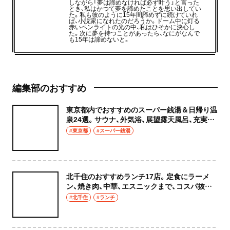
しながら「夢は諦めなければ必ず叶う」と言った
とき、私はかつて夢を諦めたことを思い出してい
た。私も彼のように15年間諦めずに続けていれ
ば、小説家になれたのだろうか。ドーム中に灯る
赤いペンライトの光の中、私はひそかに決心し
た。次に夢を持つことがあったら、なにがなんで
も15年は諦めないと。
編集部のおすすめ
東京都内でおすすめのスーパー銭湯＆日帰り温
泉24選。サウナ、外気浴、展望露天風呂、充実の
癒やし空間へ
#東京都
#スーパー銭湯
北千住のおすすめランチ17店。定食にラーメ
ン、焼き肉、中華、エスニックまで、コスパ抜群
な店もおしゃれな店も網羅してご紹介！
#北千住
#ランチ