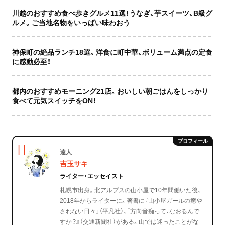
川越のおすすめ食べ歩きグルメ11選！うなぎ、芋スイーツ、B級グ
ルメ。ご当地名物をいっぱい味わおう
神保町の絶品ランチ18選。洋食に町中華、ボリューム満点の定食
に感動必至！
都内のおすすめモーニング21店。おいしい朝ごはんをしっかり
食べて元気スイッチをON！
達人
吉玉サキ
ライター・エッセイスト
札幌市出身。北アルプスの山小屋で10年間働いた後、
2018年からライターに。著書に『山小屋ガールの癒や
されない日々』（平凡社）、『方向音痴って、なおるんで
すか？』（交通新聞社）がある。山では迷ったことがな