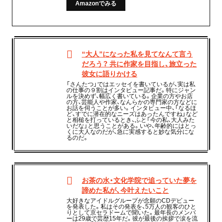
Amazonでみる
“大人”になった私を見てなんて言う
だろう？ 共に作家を目指し、旅立った
彼女に語りかける
「さんたつ」ではエッセイを書いているが、実は私
の仕事の９割はインタビュー記事だ。特にジャン
ルを決めず、幅広く書いている。企業の方やお店
の方、芸能人や作家、なんらかの専門家の方などに
お話を伺うことが多い。インタビュー中、「なるほ
ど、すでに潜在的なニーズはあったんですね」など
と相槌を打っているとき、ふと「今の私、大人みた
いだな」と思うことがある。いや、年齢的にはとっ
くに大人なのだが、急に実感すると妙な気分にな
るのだ。
お茶の水・文化学院で追っていた夢を
諦めた私が、今叶えたいこと
大好きなアイドルグループが念願のCDデビュー
を発表した。私はその発表を、5万人の観客のひと
りとして京セラドームで聞いた。最年長のメンバ
ーは29歳で芸歴15年だ。彼が最後の挨拶で涙を流