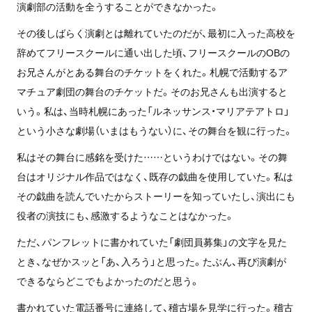
演劇部の活動を全うすることができなかった。
その後しばらく演劇とは離れていたのだが、最初に入った高校を
辞めてフリースクールに通い出した頃、フリースクールのOBの
お兄さんがとある舞台のチケットをくれた。札幌で活動するア
マチュア劇団の舞台のチケットだ。そのお兄さんも出演すると
いう。私は、当時札幌にあった「ルネッサンス・マリアテアトロ」
という小さな劇場（いまはもうない）に、その舞台を観に行った。
私はその舞台に感銘を受けた……というわけではない。その舞
台はオリジナル作品ではなく、既存の戯曲を使用していた。私は
その戯曲を読んでいたからストーリーを知っていたし、演出にも
役者の演技にも、感激するようなことはなかった。
ただ、パンフレットに書かれていた「劇団員募集」の文字を見た
とき、なぜかスッと「あ、入ろう」と思った。たぶん、再び演劇が
できるならどこでもよかったのだと思う。
書かれていた電話番号に連絡して、稽古場を見学に行った。稽古