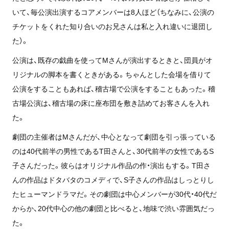
いて、毎公演出演するコアメンバーは8人ほど（ちなみに、公演の
チケットをくれた知り合いのお兄さんは私と入れ違いに退団し
た）。
公演は、既存の戯曲を使ってMさんが演出するときと、団員がオ
リジナルの脚本を書くときがある。ちゃんとした会場を借りて
公演をすることもあれば、稽古場で公演をすることもあった。稽
古場公演は、稽古場の床に座布団を敷き詰めてお客さんを入れ
た。
劇団の主催者はMさんだが、中心となって劇団を引っ張っている
のは40代前半の男性であるT田さんと、30代前半の女性であるS
子さんだった。彼らはオリジナル作品の作・演出もする。T田さ
んの作品はドタバタのコメディで、S子さんの作品はしっとりし
たヒューマンドラマだ。その劇団は中心メンバーが30代・40代だ
からか、20代中心の他の劇団と比べると、地味で渋い雰囲気だっ
た。