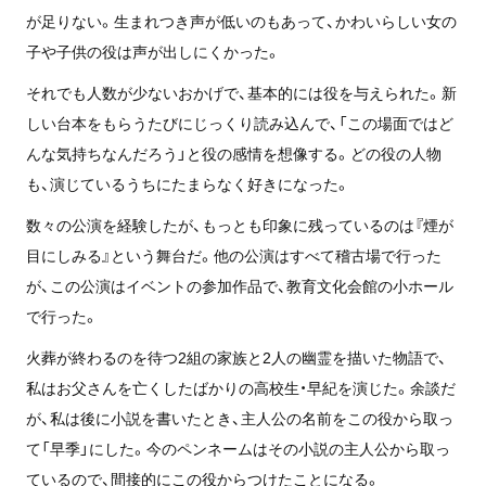
が足りない。生まれつき声が低いのもあって、かわいらしい女の
子や子供の役は声が出しにくかった。
それでも人数が少ないおかげで、基本的には役を与えられた。新
しい台本をもらうたびにじっくり読み込んで、「この場面ではど
んな気持ちなんだろう」と役の感情を想像する。どの役の人物
も、演じているうちにたまらなく好きになった。
数々の公演を経験したが、もっとも印象に残っているのは『煙が
目にしみる』という舞台だ。他の公演はすべて稽古場で行った
が、この公演はイベントの参加作品で、教育文化会館の小ホール
で行った。
火葬が終わるのを待つ2組の家族と2人の幽霊を描いた物語で、
私はお父さんを亡くしたばかりの高校生・早紀を演じた。余談だ
が、私は後に小説を書いたとき、主人公の名前をこの役から取っ
て「早季」にした。今のペンネームはその小説の主人公から取っ
ているので、間接的にこの役からつけたことになる。