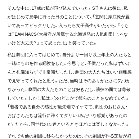
そんな中に、17歳の私が飛び込んでいった。S子さんは後に、私
がはじめて見学に行った日のことについて、「玄関に厚底靴が置
いてあってビックリした。入ったら女子高生がいたから、『うち
はTEAM NACS（大泉洋が所属する北海道発の人気劇団）じゃな
いけど大丈夫？』って思ったよ」と笑っていた。
私は劇団に入ってはじめて、自分より一回り以上年上の人たちと
一緒にものを作る経験をした。今思うと、子供だった私はずいぶ
んと礼儀知らずで非常識だったし、劇団の大人たちはいい距離感
で見守ってくれたと思う。ただ、当時はそのありがたさに気づか
なかった。劇団の大人たちのことは好きだし、演技の面では尊敬
していた。しかし私は、心のどこかで彼らのことをなめていた。
「若者である自分の感性が最先端でイケてて、劇団のおじさん・
おばさんたちは流行に疎くてダサい」みたいな感覚があったの
だ。だから、同世代の友達といるときほどには楽しくなかった。
それでも他の劇団に移らなかったのは、その劇団が作る芝居が好