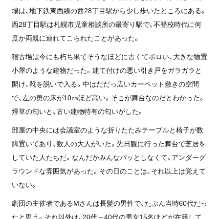
場は、地下鉄東西線の西28丁目駅から少し歩いたところにある。
西28丁目駅は札幌市児童相談所の最寄り駅で、不登校時代に何
度か両親に連れてこられたことがあった。
稽古場は今にも朽ち果てそうなほどに古くてボロい、大きな物置
小屋のような建物だった。建て付けの悪い引き戸をガラガラと
開け、靴を脱いで入る。中はだだっ広いカーペット敷きの空間
で、左の奥の床が10㎝ほど高い。そこが舞台なのだとわかった。
煙草の匂いと、古い建物特有の匂いがした。
部屋の中央には会議室のような折りたたみテーブルと椅子が数
脚置いてあり、数人の大人がいた。先日観に行った舞台で芝居を
していた人たちだ。なんだかみんなパッとしなくて、アンダーグ
ラウンドな雰囲気があった。その日のことは、それ以上は覚えて
いない。
劇団の主催者であるMさんは長髪の男性で、たぶん当時60代だっ
たと思う。それ以外は、20代～40代の男女15名ほどが在籍して