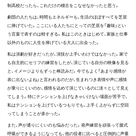
制高校だったら、これだけの稽古をこなせなかったと思う。
劇団の人たちは、時間もエネルギーも、生活のほぼすべてを芝居
に捧げていた。ここにいる人たちにとっての芝居を「趣味」とい
う言葉で表すのは軽すぎる。私はこのときはじめて、家族と仕事
以外のものに人生を捧げている大人に出会った。
私は演劇が好きだったが、演技が上手いわけではなかった。家で
も自主的にセリフの練習をしたが、演じている自分の映像を見る
と、イメージよりもずっと棒読みだ。今でもよく「あまり感情が
表に出ないよね」と言われるのだが、生まれつき表情や声に感情
が乗りにくいのか、感情を込めて演じているのに淡々として見え
てしまう。特にテンションを上げなきゃいけない場面が苦手で、
私はテンションを上げているつもりでも、上手く上がらずに空回
ってしまうことが多かった。
また、声が通りにくいのも悩みだった。発声練習を頑張って腹式
呼吸ができるようになっても、他の役者に比べると圧倒的に声量