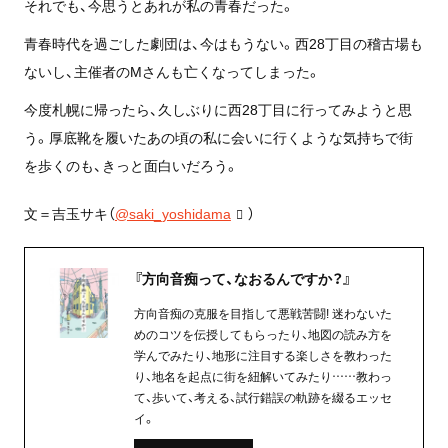
それでも、今思うとあれが私の青春だった。
青春時代を過ごした劇団は、今はもうない。西28丁目の稽古場も
ないし、主催者のMさんも亡くなってしまった。
今度札幌に帰ったら、久しぶりに西28丁目に行ってみようと思
う。厚底靴を履いたあの頃の私に会いに行くような気持ちで街
を歩くのも、きっと面白いだろう。
文＝吉玉サキ（
@saki_yoshidama
）
『方向音痴って、なおるんですか？』
方向音痴の克服を目指して悪戦苦闘! 迷わないた
めのコツを伝授してもらったり、地図の読み方を
学んでみたり、地形に注目する楽しさを教わった
り、地名を起点に街を紐解いてみたり……教わっ
て、歩いて、考える、試行錯誤の軌跡を綴るエッセ
イ。