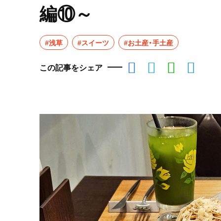
編⑩～
#浅草
#スイーツ
#お土産・手土産
この記事をシェア