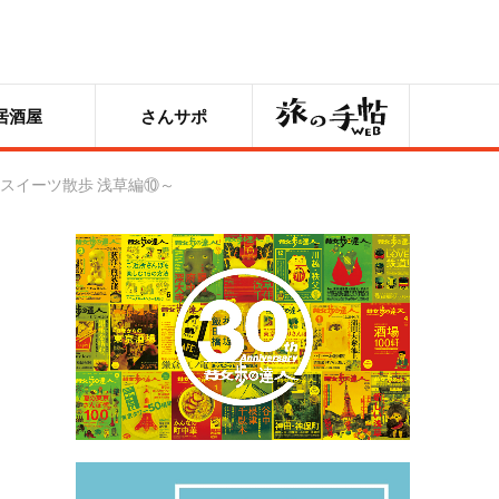
旅の手帖
居酒屋
さんサポ
猫スイーツ散歩 浅草編⑩～