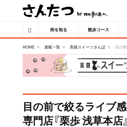
街を知る
散歩コース
HOME
連載一覧
黒猫スイーツさんぽ
目の前
目の前で絞るライブ感
専門店『栗歩 浅草本店