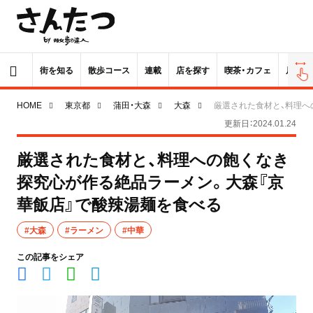
街を知る
散歩コース
連載
店を探す
喫茶・カフェ
居酒屋
HOME
東京都
蒲田・大森
大森
厳選された食材と、料理へ
更新日：2024.01.24
厳選された食材と、料理への飽くなき
探究心が作る絶品ラーメン。大森『京
華飯店』で酸辣湯麺を食べる
#大森
#ラーメン
#中華
この記事をシェア