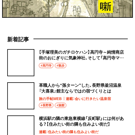
新着記事
【手塚理美のガチロケハン】高円寺～純情商店
街のおにぎりに気象神社、そして「高円寺マシ
タ」へ！
#高円寺
#散歩
革職人から“孫ターン”した、長野県釜沼温泉
『大喜泉』館主ならではの宿づくりとは
旅の手帖WEB
連載：会いに行きたい温泉宿
#長野県
#旅館
横浜駅の隣の東急東横線「反町駅」には何があ
る？【住みたい街の隣も住みよい街だ】
連載：住みたい街の隣も住みよい街だ