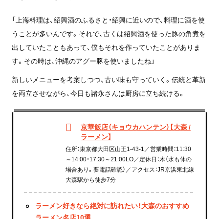
「上海料理は、紹興酒のふるさと・紹興に近いので、料理に酒を使
うことが多いんです。それで、古くは紹興酒を使った豚の角煮を
出していたこともあって、僕もそれを作っていたことがありま
す。その時は、沖縄のアグー豚を使いましたね」
新しいメニューを考案しつつ、古い味も守っていく。
伝統と革新
を両立させながら、今日も諸永さんは
厨房に立ち続ける。
京華飯店（キョウカハンテン）【大森 /
ラーメン】
住所：東京都大田区山王1-43-1／営業時間：11:30
～14:00・17:30～21:00LO／定休日：木（水も休の
場合あり。要電話確認）／アクセス：JR京浜東北線
大森駅から徒歩7分
ラーメン好きなら絶対に訪れたい！大森のおすすめ
ラーメン名店10選