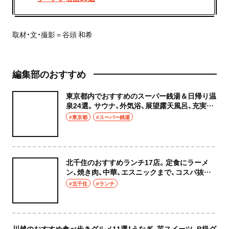
取材・文・撮影＝谷頭 和希
編集部のおすすめ
東京都内でおすすめのスーパー銭湯＆日帰り温
泉24選。サウナ、外気浴、展望露天風呂、充実の
癒やし空間へ
#東京都
#スーパー銭湯
北千住のおすすめランチ17店。定食にラーメ
ン、焼き肉、中華、エスニックまで、コスパ抜群
な店もおしゃれな店も網羅してご紹介！
#北千住
#ランチ
川越のおすすめ食べ歩きグルメ11選！うなぎ、芋スイーツ、B級グ