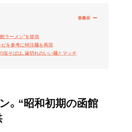
函館ラーメン”を提供
シピを参考に特注麺を再現
の塩そばは、歯切れのいい麺とマッチ
プン。“昭和初期の函館
供