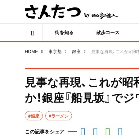
街を知る
散歩コース
HOME
東京都
銀座
見事な再現、これが昭和
見事な再現、これが昭
か！銀座『船見坂』で
#銀座
#ラーメン
この記事をシェア