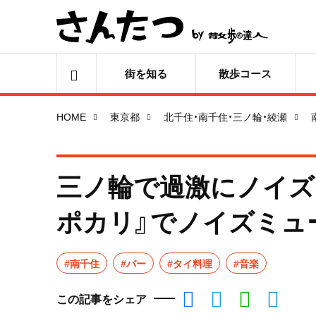
街を知る
散歩コース
HOME
東京都
北千住・南千住・三ノ輪・綾瀬
三ノ輪で過激にノイズ
ポカリ』でノイズミュ
#南千住
#バー
#タイ料理
#音楽
この記事をシェア