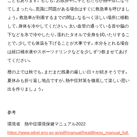
こともあります。もしも、お散歩中に子どもたちが熱中症になっ
てしまったら、意識に問題がある場合はすぐに救急車を呼びまし
ょう。救急車が到着するまでの間は、なるべく涼しい場所に移動
して、身体を冷やしてください。太い血管の通っている首や脇の
下などを氷で冷やしたり、濡れたタオルで全身を拭いたりするこ
とで、少しでも体温を下げることが大事です。水分をとれる場合
は経口補水液やスポーツドリンクなどを少しずつ飲ませてあげ
てください。
暦の上では秋でも、まだまだ残暑の厳しい日々が続きそうです。
夏休みも折り返し地点ですが、熱中症対策を徹底して楽しい思い
出を作りましょう。
参考
環境省 熱中症環境保健マニュアル2022
https://www.wbgt.env.go.jp/pdf/manual/heatillness_manual_full.