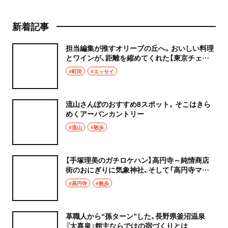
新着記事
担当編集が推すオリーブの丘へ。おいしい料理
とワインが、距離を縮めてくれた【東京チェン
飯diary】
#町田
#エッセイ
流山さんぽのおすすめ8スポット。そこはきら
めくアーバンカントリー
#流山
#散歩
【手塚理美のガチロケハン】高円寺～純情商店
街のおにぎりに気象神社、そして「高円寺マシ
タ」へ！
#高円寺
#散歩
革職人から“孫ターン”した、長野県釜沼温泉
『大喜泉』館主ならではの宿づくりとは