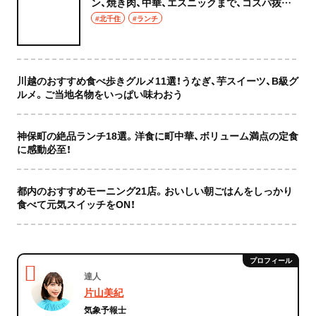
ン、焼き肉、中華、エスニックまで、コスパ抜群
な店もおしゃれな店も網羅してご紹介！
#北千住
#ランチ
川越のおすすめ食べ歩きグルメ11選！うなぎ、芋スイーツ、B級グ
ルメ。ご当地名物をいっぱい味わおう
神保町の絶品ランチ18選。洋食に町中華、ボリューム満点の定食
に感動必至！
都内のおすすめモーニング21店。おいしい朝ごはんをしっかり
食べて元気スイッチをON！
達人
片山美紀
気象予報士