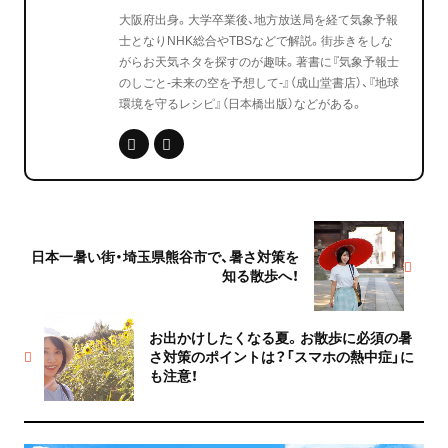
大阪府出身。大学卒業後、地方放送局を経て気象予報
士となりNHK総合やTBSなどで解説。街歩きをしな
がらお天気ネタを探すのが趣味。著書に『気象予報士
のしごと‐未来の空を予想して‐』（成山堂書店）、『地球
環境を守るレシピ』（日本橋出版）などがある。
日本一暑い街・埼玉県熊谷市で、暑さ対策を
知る散歩へ！
お出かけしたくなる夏。お散歩に必須の暑
さ対策のポイントは？「スマホの熱中症」に
も注意！