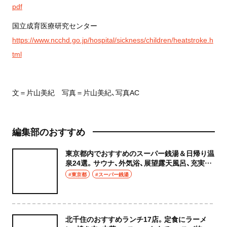
pdf
国立成育医療研究センター
https://www.ncchd.go.jp/hospital/sickness/children/heatstroke.h
tml
文＝片山美紀 写真＝片山美紀、写真AC
編集部のおすすめ
東京都内でおすすめのスーパー銭湯＆日帰り温
泉24選。サウナ、外気浴、展望露天風呂、充実の
癒やし空間へ
#東京都
#スーパー銭湯
北千住のおすすめランチ17店。定食にラーメ