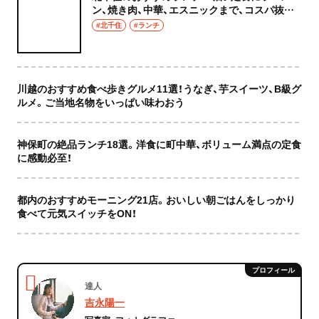
ン、焼き肉、中華、エスニックまで、コスパ抜群
な店もおしゃれな店も網羅してご紹介！
#北千住
#ランチ
川越のおすすめ食べ歩きグルメ11選！うなぎ、芋スイーツ、B級グ
ルメ。ご当地名物をいっぱい味わおう
神保町の絶品ランチ18選。洋食に町中華、ボリューム満点の定食
に感動必至！
都内のおすすめモーニング21店。おいしい朝ごはんをしっかり
食べて元気スイッチをON！
達人
吉永陽一