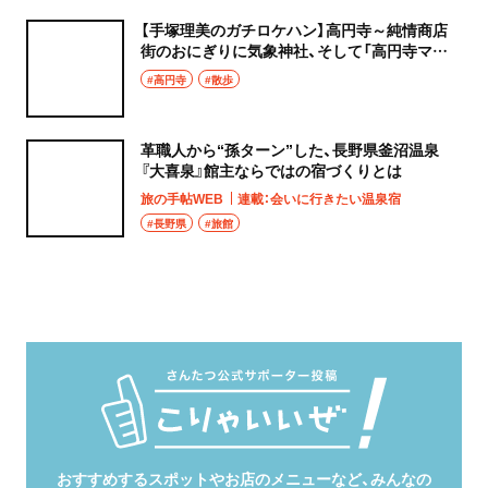
【手塚理美のガチロケハン】高円寺～純情商店
街のおにぎりに気象神社、そして「高円寺マシ
タ」へ！
#高円寺
#散歩
革職人から“孫ターン”した、長野県釜沼温泉
『大喜泉』館主ならではの宿づくりとは
旅の手帖WEB
連載：会いに行きたい温泉宿
#長野県
#旅館
おすすめするスポットやお店のメニューなど、みんなの