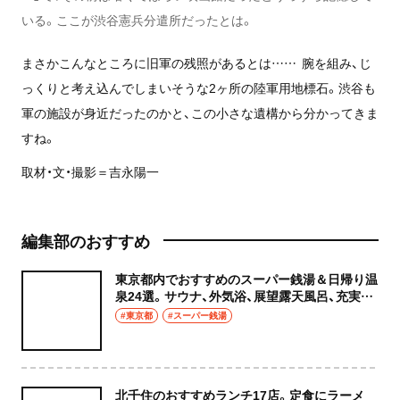
いる。ここが渋谷憲兵分遣所だったとは。
まさかこんなところに旧軍の残照があるとは…… 腕を組み、じ
っくりと考え込んでしまいそうな2ヶ所の陸軍用地標石。渋谷も
軍の施設が身近だったのかと、この小さな遺構から分かってきま
すね。
取材・文・撮影＝吉永陽一
編集部のおすすめ
東京都内でおすすめのスーパー銭湯＆日帰り温
泉24選。サウナ、外気浴、展望露天風呂、充実の
癒やし空間へ
#東京都
#スーパー銭湯
北千住のおすすめランチ17店。定食にラーメ