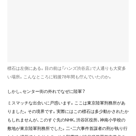
標石は左側にある。目の前は『ハンズ渋谷店』で人通りも大変多
い場所。こんなところに戦後78年間も佇んでいたのか。
しかし、センター街の外れでなぜに陸軍？
ミスマッチな出合いに戸惑います。ここは東京陸軍刑務所があ
りました。その境界です。実際にはこの標石は多少動かされたか
もしれませんが、このすぐ先のNHK、渋谷区役所、神南小学校の
敷地が東京陸軍刑務所でした。二・二六事件首謀者の刑が執り行