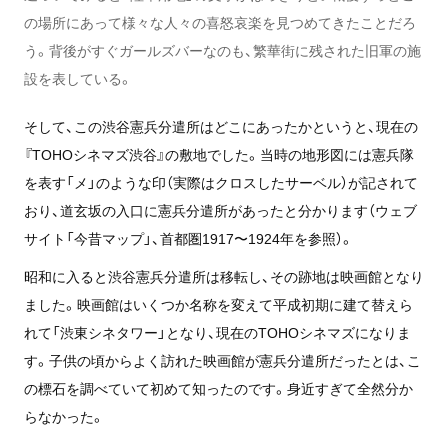
の場所にあって様々な人々の喜怒哀楽を見つめてきたことだろ
う。背後がすぐガールズバーなのも、繁華街に残された旧軍の施
設を表している。
そして、この渋谷憲兵分遣所はどこにあったかというと、現在の
『TOHOシネマズ渋谷』の敷地でした。当時の地形図には憲兵隊
を表す「メ」のような印（実際はクロスしたサーベル）が記されて
おり、道玄坂の入口に憲兵分遣所があったと分かります（ウェブ
サイト「今昔マップ」、首都圏1917〜1924年を参照）。
昭和に入ると渋谷憲兵分遣所は移転し、その跡地は映画館となり
ました。映画館はいくつか名称を変えて平成初期に建て替えら
れて「渋東シネタワー」となり、現在のTOHOシネマズになりま
す。子供の頃からよく訪れた映画館が憲兵分遣所だったとは、こ
の標石を調べていて初めて知ったのです。身近すぎて全然分か
らなかった。