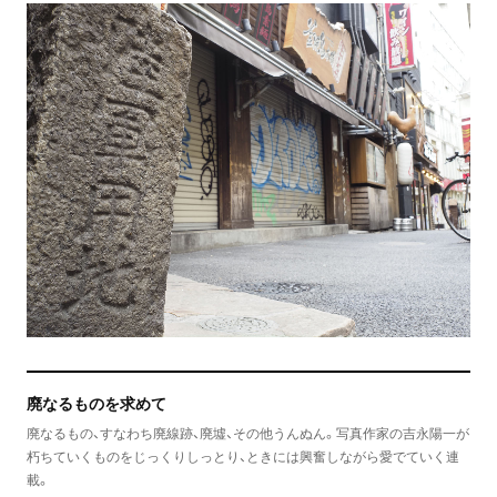
廃なるものを求めて
廃なるもの、すなわち廃線跡、廃墟、その他うんぬん。写真作家の吉永陽一が
朽ちていくものをじっくりしっとり、ときには興奮しながら愛でていく連
載。