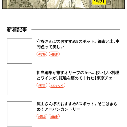
新着記事
守谷さんぽのおすすめ8スポット。都市と土、中
間色って美しい
#守谷
#散歩
担当編集が推すオリーブの丘へ。おいしい料理
とワインが、距離を縮めてくれた【東京チェン
飯diary】
#町田
#エッセイ
流山さんぽのおすすめ8スポット。そこはきら
めくアーバンカントリー
#流山
#散歩