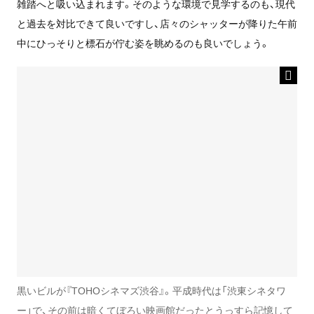
雑踏へと吸い込まれます。そのような環境で見学するのも、現代
と過去を対比できて良いですし、店々のシャッターが降りた午前
中にひっそりと標石が佇む姿を眺めるのも良いでしょう。
黒いビルが『TOHOシネマズ渋谷』。平成時代は「渋東シネタワ
ー」で、その前は暗くてぼろい映画館だったとうっすら記憶して