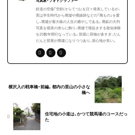
写真家・フォトグラファー
鉄道の空撮「空鉄(そらてつ)」を日々発表しているが、
実は学生時代から廃墟や廃線跡などの「廃もの」を愛
し、廃墟が最大級の人生の癒やしである。廃鉱の大判
写真を寝床の傍らに飾り、廃墟で寝起きする疑似体験
を20数年間行なっている。部屋に荷物が多すぎ、だん
だんと部屋が廃墟になりつつあり、居心地が良い。
横沢入の戦車橋・前編。都内の里山の小さな
橋へ
住宅地の小道は、かつて競馬場のコースだっ
た