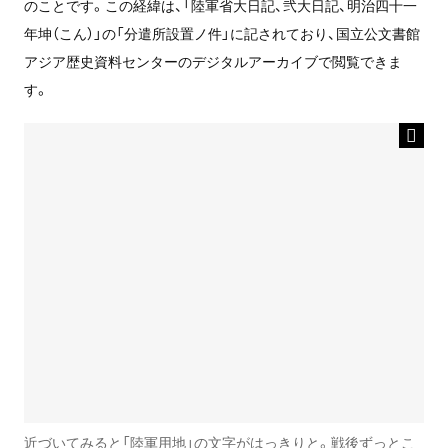
のことです。この経緯は、「陸軍省大日記、弐大日記、明治四十一
年坤（こん）」の「分遣所設置ノ件」に記されており、国立公文書館
アジア歴史資料センターのデジタルアーカイブで閲覧できま
す。
近づいてみると「陸軍用地」の文字がはっきりと。戦後ずっとこ