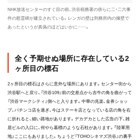
NHK放送センターのすぐ目の前、渋谷税務署の傍らに二・二六事
件の慰霊碑が建立されている。レンガの壁は刑務所内の擁壁で
あったというが真偽のほどはいかに……。
全く予期せぬ場所に存在している2
ヶ所目の標石
2ヶ所目の標石はさらに意外な場所にあります。センター街から
渋谷駅へと戻り、『渋谷109』前の交差点から吉牛の角を曲がって
『渋谷マークシティ』側へと入ります。中華の兆楽、金券ショッ
プ、パチンコ店を過ぎ、今はステーキ店となっている店の角を右
に折れると、細い路地があります。デカデカとした広告の下、雑
居ビルの入口に、何やら墓標のような石柱があります。「陸軍用
地」ここにもありました。ちょうど『TOHOシネマズ渋谷』の裏手