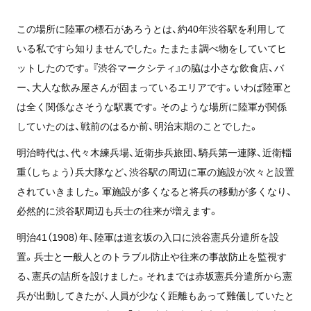
この場所に陸軍の標石があろうとは、約40年渋谷駅を利用して
いる私ですら知りませんでした。たまたま調べ物をしていてヒ
ットしたのです。『渋谷マークシティ』の脇は小さな飲食店、バ
ー、大人な飲み屋さんが固まっているエリアです。いわば陸軍と
は全く関係なさそうな駅裏です。そのような場所に陸軍が関係
していたのは、戦前のはるか前、明治末期のことでした。
明治時代は、代々木練兵場、近衛歩兵旅団、騎兵第一連隊、近衛輜
重（しちょう）兵大隊など、渋谷駅の周辺に軍の施設が次々と設置
されていきました。軍施設が多くなると将兵の移動が多くなり、
必然的に渋谷駅周辺も兵士の往来が増えます。
明治41（1908）年、陸軍は道玄坂の入口に渋谷憲兵分遣所を設
置。兵士と一般人とのトラブル防止や往来の事故防止を監視す
る、憲兵の詰所を設けました。それまでは赤坂憲兵分遣所から憲
兵が出動してきたが、人員が少なく距離もあって難儀していたと