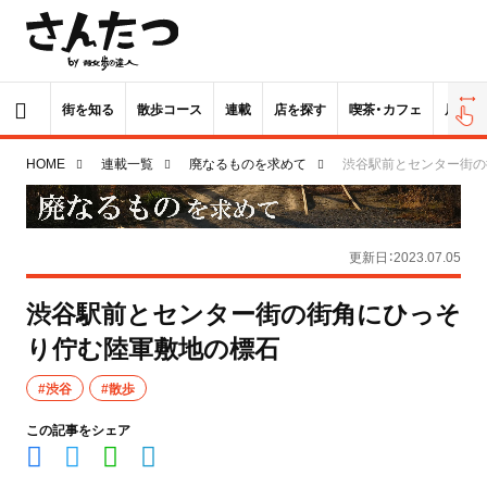
街を知る
散歩コース
連載
店を探す
喫茶・カフェ
居酒屋
HOME
連載一覧
廃なるものを求めて
渋谷駅前とセンター街の
更新日：2023.07.05
渋谷駅前とセンター街の街角にひっそ
り佇む陸軍敷地の標石
#渋谷
#散歩
この記事をシェア