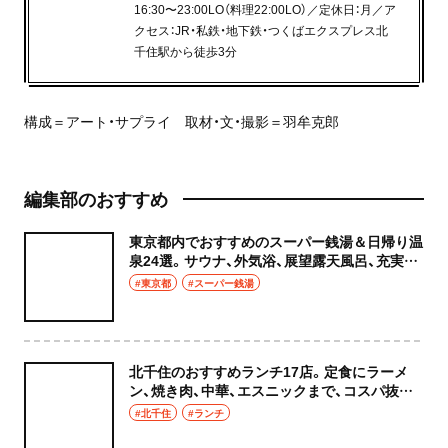
16:30〜23:00LO（料理22:00LO）／定休日：月／ア
クセス：JR・私鉄・地下鉄・つくばエクスプレス北
千住駅から徒歩3分
構成＝アート・サプライ 取材・文・撮影＝羽牟克郎
編集部のおすすめ
東京都内でおすすめのスーパー銭湯＆日帰り温
泉24選。サウナ、外気浴、展望露天風呂、充実の
癒やし空間へ
#東京都
#スーパー銭湯
北千住のおすすめランチ17店。定食にラーメ
ン、焼き肉、中華、エスニックまで、コスパ抜群
な店もおしゃれな店も網羅してご紹介！
#北千住
#ランチ