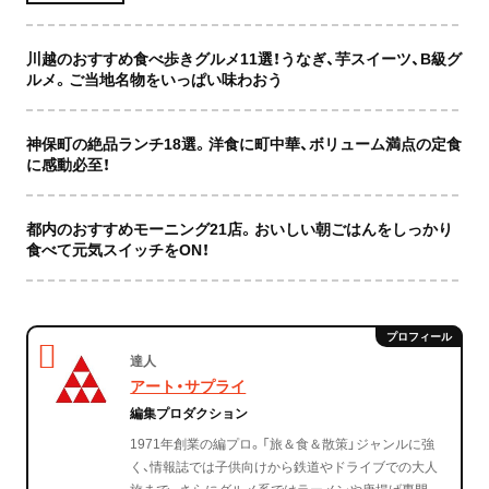
川越のおすすめ食べ歩きグルメ11選！うなぎ、芋スイーツ、B級グ
ルメ。ご当地名物をいっぱい味わおう
神保町の絶品ランチ18選。洋食に町中華、ボリューム満点の定食
に感動必至！
都内のおすすめモーニング21店。おいしい朝ごはんをしっかり
食べて元気スイッチをON！
達人
アート・サプライ
編集プロダクション
1971年創業の編プロ。「旅＆食＆散策」ジャンルに強
く、情報誌では子供向けから鉄道やドライブでの大人