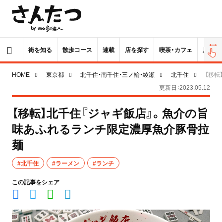
街を知る
散歩コース
連載
店を探す
喫茶・カフェ
居酒屋
HOME
東京都
北千住・南千住・三ノ輪・綾瀬
北千住
【移転
更新日：2023.05.12
【移転】北千住『ジャギ飯店』。魚介の旨
味あふれるランチ限定濃厚魚介豚骨拉
麺
#北千住
#ラーメン
#ランチ
この記事をシェア