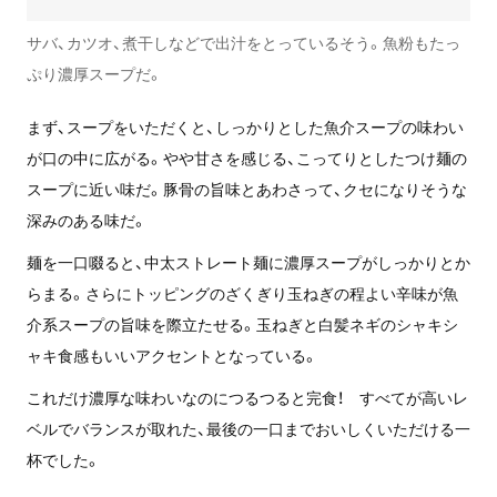
サバ、カツオ、煮干しなどで出汁をとっているそう。魚粉もたっ
ぷり濃厚スープだ。
まず、スープをいただくと、しっかりとした魚介スープの味わい
が口の中に広がる。やや甘さを感じる、こってりとしたつけ麺の
スープに近い味だ。豚骨の旨味とあわさって、クセになりそうな
深みのある味だ。
麺を一口啜ると、中太ストレート麺に濃厚スープがしっかりとか
らまる。さらにトッピングのざくぎり玉ねぎの程よい辛味が魚
介系スープの旨味を際立たせる。玉ねぎと白髪ネギのシャキシ
ャキ食感もいいアクセントとなっている。
これだけ濃厚な味わいなのにつるつると完食！ すべてが高いレ
ベルでバランスが取れた、最後の一口までおいしくいただける一
杯でした。