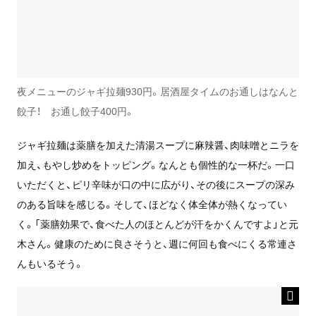
夜メニューのジャギ拉麺930円。居酒屋タイムのお通しはなんと
餃子！ お通し餃子400円。
ジャギ拉麺は薬膳を加えた清湯スープに麻辣醤、肉味噌とニラを
加え、もやし炒めをトッピング。なんとも個性的な一杯だ。一口
いただくと、ピリ辛味が口の中に広がり、その後にスープの深み
のある旨味を感じる。そして、ほどなく体全体が熱くなってい
く。「薬膳効果で、食べた人のほとんどが汗をかくんですよ」と元
木さん。健康のために良さそうと、週に何回も食べにくる常連さ
んもいるそう。