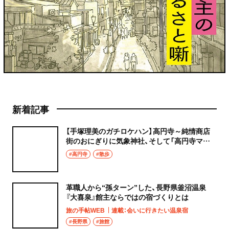
新着記事
【手塚理美のガチロケハン】高円寺～純情商店
街のおにぎりに気象神社、そして「高円寺マシ
タ」へ！
#高円寺
#散歩
革職人から“孫ターン”した、長野県釜沼温泉
『大喜泉』館主ならではの宿づくりとは
旅の手帖WEB
連載：会いに行きたい温泉宿
#長野県
#旅館