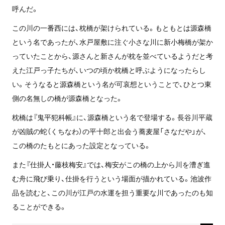
呼んだ。
この川の一番西には、枕橋が架けられている。もともとは源森橋
という名であったが、水戸屋敷に注ぐ小さな川に新小梅橋が架か
っていたことから、源さんと新さんが枕を並べているようだと考
えた江戸っ子たちが、いつの頃か枕橋と呼ぶようになったらし
い。そうなると源森橋という名が可哀想ということで、ひとつ東
側の名無しの橋が源森橋となった。
枕橋は『鬼平犯科帳』に、源森橋という名で登場する。長谷川平蔵
が凶賊の蛇（くちなわ）の平十郎と出会う蕎麦屋「さなだや」が、
この橋のたもとにあった設定となっている。
また『仕掛人・藤枝梅安』では、梅安がこの橋の上から川を漕ぎ進
む舟に飛び乗り、仕掛を行うという場面が描かれている。池波作
品を読むと、この川が江戸の水運を担う重要な川であったのも知
ることができる。