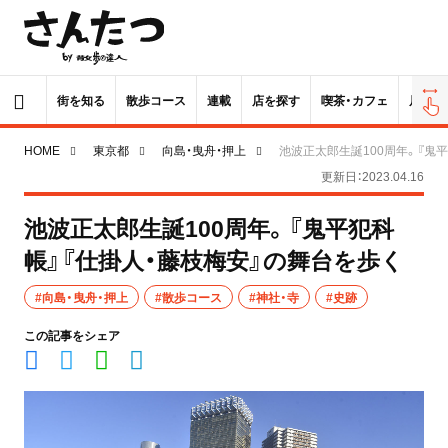
街を知る
散歩コース
連載
店を探す
喫茶・カフェ
居酒屋
HOME
東京都
向島・曳舟・押上
池波正太郎生誕100周年。『鬼
更新日：2023.04.16
池波正太郎生誕100周年。『鬼平犯科
帳』『仕掛人・藤枝梅安』の舞台を歩く
#向島・曳舟・押上
#散歩コース
#神社・寺
#史跡
この記事をシェア