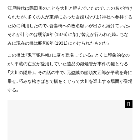
江戸時代は隅田川のことを大川と呼んでいたので、この名が付け
られたが、多くの人が東岸にあった吾嬬（あづま）神社へ参拝する
ために利用したので、吾妻橋への改名願いが出され続けていた。
それが叶うのは明治9年（1876）に架け替えが行われた時。ちな
みに現在の橋は昭和6年（1931）にかけられたものだ。
この橋は『鬼平犯科帳』に度々登場している。とくに印象的なの
が、平蔵の亡父が愛用していた遺品の銀煙管が事件の鍵となる
「大川の隠居」。その話の中で、元盗賊の船頭友五郎が平蔵を舟に
乗せ、巧みな櫓さばきで橋をくぐって大川を遡上する場面が登場
する。