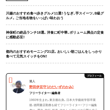
川越のおすすめ食べ歩きグルメ11選！うなぎ、芋スイーツ、B級グ
ルメ。ご当地名物をいっぱい味わおう
神保町の絶品ランチ18選。洋食に町中華、ボリューム満点の定食
に感動必至！
都内のおすすめモーニング21店。おいしい朝ごはんをしっかり
食べて元気スイッチをON！
達人
野田伊豆守（のだいずのかみ）
フリーライター・編集者
1960年生まれ、東京都出身。日本大学藝術学部卒業
後、徳間書店勤務を経てフリーライター・フリー編集
者に。歴史、旅行、鉄道、アウトドアなどの分野を中心