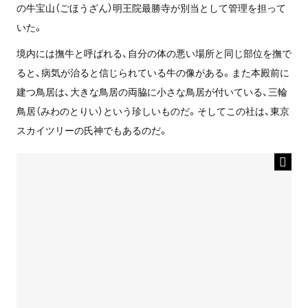
の牛宝山（ごほうざん）明王院最勝寺が別当として管理を担って
いた。
境内には撫牛と呼ばれる、自分の体の悪い場所と同じ部位を撫で
ると、病気が治ると信じられている牛の像がある。また本殿前に
建つ鳥居は、大きな鳥居の両脇に小さな鳥居が付いている、三輪
鳥居（みわのとりい）という珍しいものだ。そしてこの社は、東京
スカイツリーの氏神でもあるのだ。