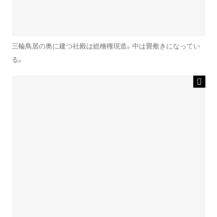
三輪鳥居の奥に建つ社殿は総檜権現造。中は畳敷きになってい
る。