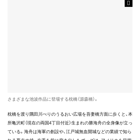
さまざまな池波作品に登場する枕橋（源森橋）。
枕橋を渡り隅田川べりのうるおい広場を吾妻橋方面に歩くと、本
所亀沢町（現在の両国4丁目付近）生まれの勝海舟の全身像が立っ
ている。海舟は海軍の創設や、江戸城無血開城などの業績で知ら
れる幕末の雄。右手を前に突き出したポーズは、アメリカを目指