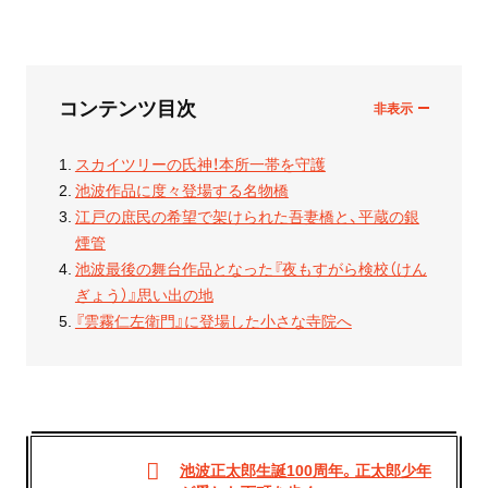
コンテンツ目次
スカイツリーの氏神！本所一帯を守護
池波作品に度々登場する名物橋
江戸の庶民の希望で架けられた吾妻橋と、平蔵の銀
煙管
池波最後の舞台作品となった『夜もすがら検校（けん
ぎょう）』思い出の地
『雲霧仁左衛門』に登場した小さな寺院へ
池波正太郎生誕100周年。正太郎少年