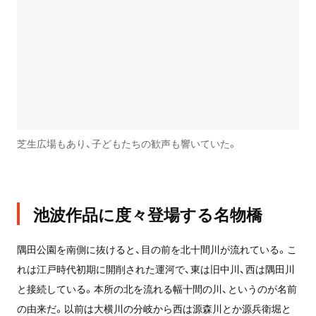
芝生広場もあり、子どもたちの歓声も響いていた。
池波作品に度々登場する名物橋
隅田公園を南側に抜けると、目の前を北十間川が流れている。こ
れは江戸時代初期に開削された運河で、東は旧中川、西は隅田川
と接続している。本所の北を流れる幅十間の川、というのが名前
の由来だ。以前は大横川の分岐から西は源森川とか源兵衛堀と