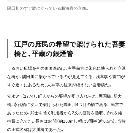
隅田川のすぐ脇に立っている勝海舟の立像。
江戸の庶民の希望で架けられた吾妻
橋と、平蔵の銀煙管
うるおい広場をそのまま進めば、右手前方に朱色に塗られた立派
な橋が、隅田川に架かっているのが見えてくる。浅草駅や雷門が
すぐ近くにあるため、人や車の往来が絶えない吾妻橋だ。
安永3年（1774）、町人からの要望が受け入れられ、両国橋、新大
橋、永代橋に次いで架けられた隅田川4つ目の橋である。民営で
あったため、武士を除く利用者から2文の渡賃を徴収、それを維
持費に充てた。長さは84間（約150m）、幅は3間半（約6.5m）、当時
の正式名称は大川橋であった。