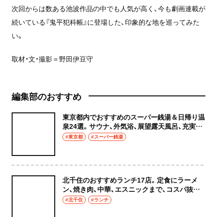
次回からは数ある池波作品の中でも人気が高く、今も劇画連載が
続いている『鬼平犯科帳』に登場した、印象的な地を巡ってみた
い。
取材・文・撮影＝野田伊豆守
編集部のおすすめ
東京都内でおすすめのスーパー銭湯＆日帰り温
泉24選。サウナ、外気浴、展望露天風呂、充実の
癒やし空間へ
#東京都
#スーパー銭湯
北千住のおすすめランチ17店。定食にラーメ
ン、焼き肉、中華、エスニックまで、コスパ抜群
な店もおしゃれな店も網羅してご紹介！
#北千住
#ランチ