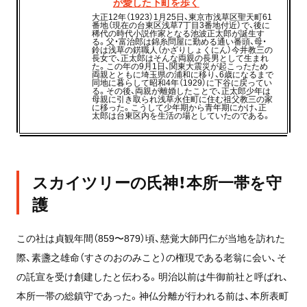
が愛した下町を歩く
大正12年（1923）1月25日、東京市浅草区聖天町61
番地（現在の台東区浅草7丁目3番地付近）で、後に
稀代の時代小説作家となる池波正太郎が誕生す
る。父・富治郎は錦糸問屋に勤める通い番頭、母・
鈴は浅草の錺職人（かざりしょくにん）今井教三の
長女で、正太郎はそんな両親の長男として生まれ
た。この年の9月1日、関東大震災が起こったため
両親とともに埼玉県の浦和に移り、6歳になるまで
同地に暮らして昭和4年（1929）に下谷に戻ってい
る。その後、両親が離婚したことで、正太郎少年は
母親に引き取られ浅草永住町に住む祖父教三の家
に移った。こうして少年期から青年期にかけ、正
太郎は台東区内を生活の場としていたのである。
スカイツリーの氏神！本所一帯を守
護
この社は貞観年間（859〜879）頃、慈覚大師円仁が当地を訪れた
際、素盞之雄命（すさのおのみこと）の権現である老翁に会い、そ
の託宣を受け創建したと伝わる。明治以前は牛御前社と呼ばれ、
本所一帯の総鎮守であった。神仏分離が行われる前は、本所表町