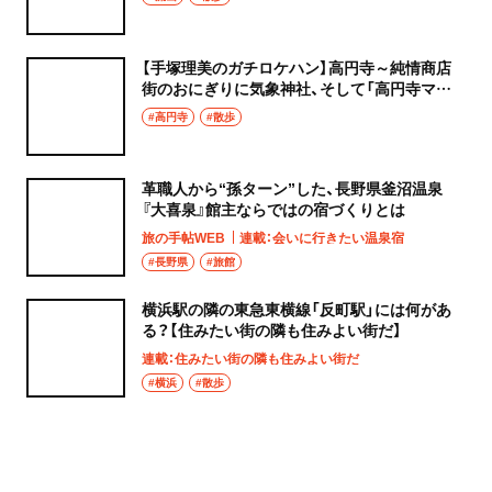
【手塚理美のガチロケハン】高円寺～純情商店
街のおにぎりに気象神社、そして「高円寺マシ
タ」へ！
#高円寺
#散歩
革職人から“孫ターン”した、長野県釜沼温泉
『大喜泉』館主ならではの宿づくりとは
旅の手帖WEB
連載：会いに行きたい温泉宿
#長野県
#旅館
横浜駅の隣の東急東横線「反町駅」には何があ
る？【住みたい街の隣も住みよい街だ】
連載：住みたい街の隣も住みよい街だ
#横浜
#散歩