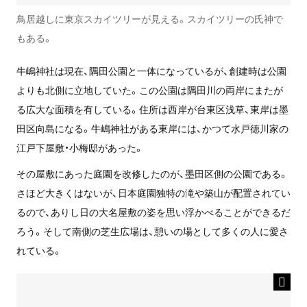
鳥居越しに東京スカイツリーが見える。スカイツリーの氏神で
もある。
牛嶋神社は現在、隅田公園と一体になっているが、創建時は公園
よりも北側に立地していた。この公園は隅田川の両岸にまたが
る広大な面積を有している。住所は西岸が台東区浅草、東岸は墨
田区向島になる。牛嶋神社がある東岸には、かつて水戸徳川家の
江戸下屋敷・小梅邸があった。
その屋敷にあった庭園を改修したのが、墨田区側の公園である。
さほど大きくはないが、日本庭園独特の滝や築山が配置されてい
るので、ありし日の大名屋敷の姿を思い浮かべることができるだ
ろう。そして南側の芝生広場は、憩いの場として多くの人に愛さ
れている。