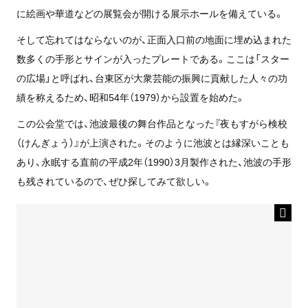
に絵画や華道などの展覧会が開ける展示ホールを備えている。
そして忘れてはならないのが、正面入口前の地面に埋め込まれた
数多くの手形とサインが入ったプレートである。ここは「スター
の広場」と呼ばれ、台東区が大衆芸能の振興に貢献した人々の功
績を称えるため、昭和54年（1979）から設置を始めた。
この公会堂では、池波最後の舞台作品となった『夜もすがら検校
（けんぎょう）』が上演された。そのように池波とは縁深いことも
あり、永眠する直前の平成2年（1990）3月製作された、池波の手形
も残されているので、ぜひ探してみて欲しい。