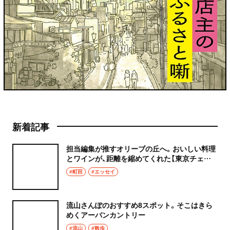
新着記事
担当編集が推すオリーブの丘へ。おいしい料理
とワインが、距離を縮めてくれた【東京チェン
飯diary】
#町田
#エッセイ
流山さんぽのおすすめ8スポット。そこはきら
めくアーバンカントリー
#流山
#散歩