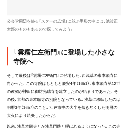
公会堂周辺を飾る「スターの広場」に並ぶ手形の中には、池波正
太郎のものもあるので探してみよう。
『雲霧仁左衛門』に登場した小さな
寺院へ
そして最後は『雲霧仁左衛門』に登場した、西浅草の東本願寺に
向かった。この寺院はもともと慶安4年（1651）、東本願寺第12世
の教如が神田に御坊光瑞寺を建立したのが始まりであった。そ
の後、京都の東本願寺の別院となっている。浅草に移転したのは
明暦3年（1657）のこと。江戸市中の大半を焼き尽くした明暦の
大火により焼失したからだ。
以来、浅草本願寺とか浅草門跡と呼ばれるようになった。この寺