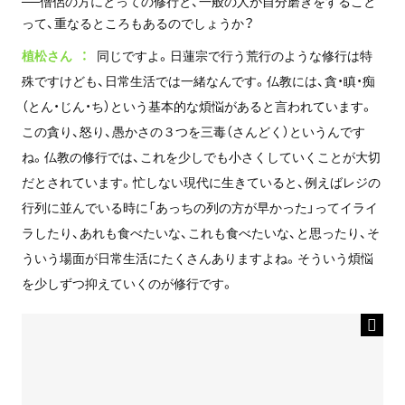
──僧侶の方にとっての修行と、一般の人が自分磨きをすること
って、重なるところもあるのでしょうか？
植松さん
同じですよ。日蓮宗で行う荒行のような修行は特
殊ですけども、日常生活では一緒なんです。仏教には、貪・瞋・痴
（とん・じん・ち）という基本的な煩悩があると言われています。
この貪り、怒り、愚かさの３つを三毒（さんどく）というんです
ね。仏教の修行では、これを少しでも小さくしていくことが大切
だとされています。忙しない現代に生きていると、例えばレジの
行列に並んでいる時に「あっちの列の方が早かった」ってイライ
ラしたり、あれも食べたいな、これも食べたいな、と思ったり、そ
ういう場面が日常生活にたくさんありますよね。そういう煩悩
を少しずつ抑えていくのが修行です。