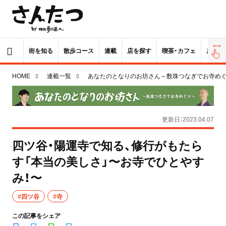
街を知る
散歩コース
連載
店を探す
喫茶・カフェ
居酒屋
HOME
連載一覧
あなたのとなりのお坊さん～数珠つなぎでお寺め
更新日：2023.04.07
四ツ谷・陽運寺で知る、修行がもたら
す「本当の美しさ」〜お寺でひとやす
み！〜
#四ツ谷
#寺
この記事をシェア