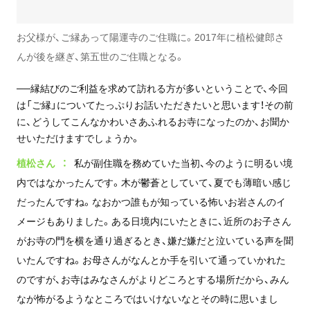
お父様が、ご縁あって陽運寺のご住職に。2017年に植松健郎さ
んが後を継ぎ、第五世のご住職となる。
──縁結びのご利益を求めて訪れる方が多いということで、今回
は「ご縁」についてたっぷりお話いただきたいと思います！その前
に、どうしてこんなかわいさあふれるお寺になったのか、お聞か
せいただけますでしょうか。
植松さん
私が副住職を務めていた当初、今のように明るい境
内ではなかったんです。木が鬱蒼としていて、夏でも薄暗い感じ
だったんですね。なおかつ誰もが知っている怖いお岩さんのイ
メージもありました。ある日境内にいたときに、近所のお子さん
がお寺の門を横を通り過ぎるとき、嫌だ嫌だと泣いている声を聞
いたんですね。お母さんがなんとか手を引いて通っていかれた
のですが、お寺はみなさんがよりどころとする場所だから、みん
なが怖がるようなところではいけないなとその時に思いまし