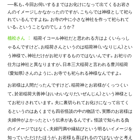
──私も、今回お伺いするまではお化けになって出てくるお岩さ
んのイメージしかなかったのですが、こちらでは神様として祀ら
れているんですよね。お寺の中に小さな神社を作って祀られて
いる、ということなのでしょうか？
植松さん
稲荷イコール神社だと思われる方はよくいらっし
ゃるんですけど、お稲荷さんというのは稲荷神（いなりじん）とい
う神様で、神社だけがお祀りするものではないんです。お祀りの
仕方は神社と異なりますが、日本三大稲荷と言われる豊川稲荷
（愛知県）さんのように、お寺でも祀られる神様なんですよ。
お岩様は人間だったんですけど、稲荷神とお岩様がくっつくい
て、於岩稲荷大善神（おいわいなりだいぜんじん）という神様とし
てお祀りされています。夫に裏切られてお化けになって出てく
るというのはあくまでも四谷怪談の中の物語で、実際のお岩様は
夫婦仲がよかったという伝承があるんです。怪談で知られる負
のイメージではなく、夫婦円満や縁結びという明るいイメージを
知っていただけたほうが、お岩様も喜ばれるのではないかと考え