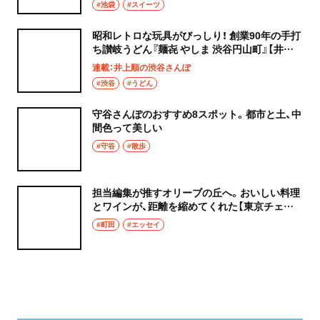
#池袋
#スイーツ
昭和レトロな玩具がびっしり！ 創業90年の手打
ち讃岐うどん『麺㐂 やしま 渋谷円山町』【井上
順の渋谷さんぽ】
連載：井上順の渋谷さんぽ
#渋谷
#うどん
守谷さんぽのおすすめ8スポット。都市と土、中
間色って美しい
#守谷
#散歩
担当編集が推すオリーブの丘へ。おいしい料理
とワインが、距離を縮めてくれた【東京チェン
飯diary】
#町田
#エッセイ