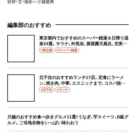
取材・文・撮影＝小越建典
編集部のおすすめ
東京都内でおすすめのスーパー銭湯＆日帰り温
泉24選。サウナ、外気浴、展望露天風呂、充実の
癒やし空間へ
#東京都
#スーパー銭湯
北千住のおすすめランチ17店。定食にラーメ
ン、焼き肉、中華、エスニックまで、コスパ抜群
な店もおしゃれな店も網羅してご紹介！
#北千住
#ランチ
川越のおすすめ食べ歩きグルメ11選！うなぎ、芋スイーツ、B級グ
ルメ。ご当地名物をいっぱい味わおう