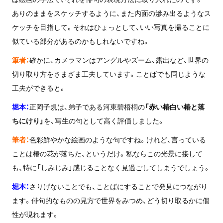
ありのままをスケッチするように、また内面の滲み出るようなス
ケッチを目指して。それはひょっとして、いい写真を撮ることに
似ている部分があるのかもしれないですね。
筆者：
確かに、カメラマンはアングルやズーム、露出など、世界の
切り取り方をさまざま工夫しています。ことばでも同じような
工夫ができると。
堀本：
正岡子規は、弟子である河東碧梧桐の
「赤い椿白い椿と落
ちにけり」
を、写生の句として高く評価しました。
筆者：
色彩鮮やかな絵画のような句ですね。けれど、言っている
ことは椿の花が落ちた、というだけ。私ならこの光景に接して
も、特に「しみじみ」感じることなく見過ごしてしまうでしょう。
堀本：
さりげないことでも、ことばにすることで発見につながり
ます。俳句的なものの見方で世界をみつめ、どう切り取るかに個
性が現れます。