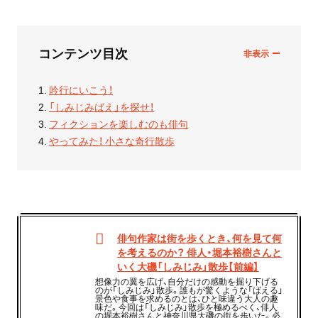
コンテンツ目次
吟行にいこう！
「しみじみばえ」を探せ！
フィクションを楽しむのも俳句
やってみた！ 小さな奇行散歩
俳句作家は街を歩くとき、何を見て何
を考えるのか？ 俳人・堀本裕樹さんと
いく大磯「しみじみ」散歩【前編】
想像力の翼を広げ、自分だけの感動を掘り下げる
のが「しみじみ」散歩。誰もが驚くような「ばえる」
景色や食事を求めるのとは、ひと味違う大人の趣
味だ。今回は「しみじみ」散歩を極めるべく、俳人
の堀本裕樹さんと神奈川県大磯の街を歩いた。必