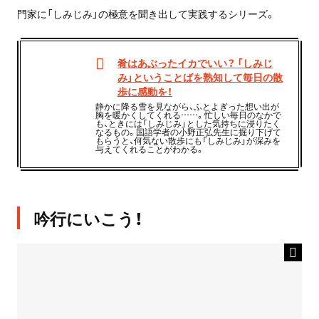
門家に「しみじみ」の極意を聞き出して実践するシリーズ。
肴はあぶったイカでいい？ 「しみじ
み」ということばを熟知して毎日の散
歩に感動を！
静かに降る雪を見ながら、ふとよぎった想い出が
胸を暖かくしてくれる……。忙しい毎日のなかで
も、ときには「しみじみ」とした気持ちに浸りたく
なるもの。国語学者の小野正弘先生に掘り下げて
もらうと、何気ない散歩にも「しみじみ」が深みを
与えてくれることがわかる。
吟行にいこう！