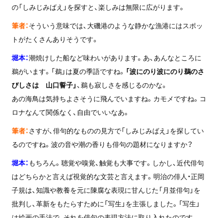
の「しみじみばえ」を探すと、楽しみは無限に広がります。
筆者：
そういう意味では、大磯港のような静かな漁港にはスポッ
トがたくさんありそうです。
堀本：
潮焼けした船など味わいがあります。あ、あんなところに
鵜がいます。「鵜」は夏の季語ですね。
「波にのり波にのり鵜のさ
びしさは 山口誓子」
、鵜も寂しさを感じるのかな。
あの海鳥は気持ちよさそうに飛んでいますね。カモメですね。コ
ロナなんて関係なく、自由でいいなあ。
筆者：
さすが、俳句的なものの見方で「しみじみばえ」を探してい
るのですね。波の音や潮の香りも俳句の題材になりますか？
堀本：
もちろん。聴覚や嗅覚、触覚も大事です。しかし、近代俳句
はどちらかと言えば視覚的な文芸と言えます。明治の俳人・正岡
子規は、知識や教養を元に陳腐な表現に甘んじた「月並俳句」を
批判し、革新をもたらすために「写生」を主張しました。「写生」
は絵画の手法で、それを俳句の表現方法に取り入れたのです。