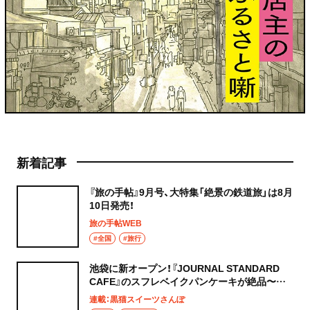
新着記事
『旅の手帖』9月号、大特集「絶景の鉄道旅」は8月
10日発売！
旅の手帖WEB
#全国
#旅行
池袋に新オープン！『JOURNAL STANDARD
CAFE』のスフレベイクパンケーキが絶品〜黒
猫スイーツ散歩 池袋編5〜
連載：黒猫スイーツさんぽ