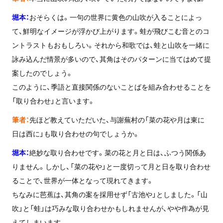
堀本：
おそらくは。一句の世界に黄色の山吹が入ることによっ
て、鮮明なイメージが浮かび上がります。蛙が飛びこむ音とのコ
ントラストもおもしろい。それから和歌では、蛙と山吹を一緒に
詠み込んだ情景が多いので、其角はそのパターンに当てはめて提
案したのでしょう。
このように、季語と直接関係のないことばを組み合わせることを
「取り合わせ」と言います。
筆者：
先ほど教えていただいた、与謝蕪村の「菜の花や月は東に
日は西に」も取り合わせの句でしょうか。
堀本：
絶妙な取り合わせです。菜の花と月と日は、ふつう関係あ
りません。しかし、「菜の花や」と一度切って月と日を取り合わせ
ることで、世界が一体となって現れてきます。
ちなみに芭蕉は、其角の案を採用せず「古池や」としました。「山
吹」と「蛙」は巧みな取り合わせかもしれませんが、やや作為が見
えてしまいます。