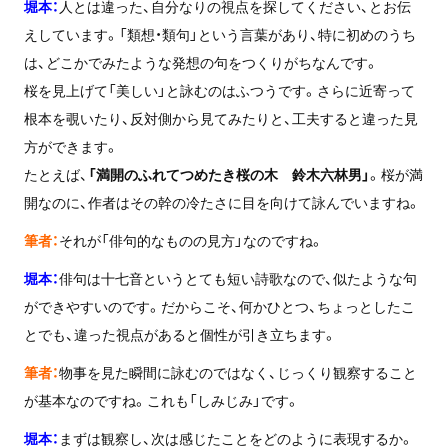
堀本：
人とは違った、自分なりの視点を探してください、とお伝
えしています。「類想・類句」という言葉があり、特に初めのうち
は、どこかでみたような発想の句をつくりがちなんです。
桜を見上げて「美しい」と詠むのはふつうです。さらに近寄って
根本を覗いたり、反対側から見てみたりと、工夫すると違った見
方ができます。
たとえば、
「満開のふれてつめたき桜の木 鈴木六林男」
。桜が満
開なのに、作者はその幹の冷たさに目を向けて詠んでいますね。
筆者：
それが「俳句的なものの見方」なのですね。
堀本：
俳句は十七音というとても短い詩歌なので、似たような句
ができやすいのです。だからこそ、何かひとつ、ちょっとしたこ
とでも、違った視点があると個性が引き立ちます。
筆者：
物事を見た瞬間に詠むのではなく、じっくり観察すること
が基本なのですね。これも「しみじみ」です。
堀本：
まずは観察し、次は感じたことをどのように表現するか。