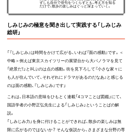
ずしも自分で俳句をつくらずとも、考え方を知る
だけで、散歩の楽しみはぐっと深まっていく。
しみじみの極意を聞き出して実践する「しみじみ
総研」
「『しみじみ』は時間をかけて広がる、いわば『面の感動』です。＜
中略＞例えば東京スカイツリーの展望台から大パノラマを見て
「絶景だ！」と叫ぶのは点の感動。街を見下ろして『小さな家々に
も人が住んでいて、それぞれにドラマがあるのだなあ』と感じる
のは面の感動、『しみじみ』です」
これは、日本語の意味をひもとく連載「4コマことば図鑑」にて、
国語学者の小野正弘先生による「しみじみ」ということばの解
説。
「しみじみ力」を身に付けることができれば、散歩の楽しみは無
限に広がるのではないか？ そんな仮説から、さまざまな分野の専