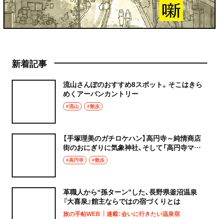
新着記事
流山さんぽのおすすめ8スポット。そこはきら
めくアーバンカントリー
#流山
#散歩
【手塚理美のガチロケハン】高円寺～純情商店
街のおにぎりに気象神社、そして「高円寺マシ
タ」へ！
#高円寺
#散歩
革職人から“孫ターン”した、長野県釜沼温泉
『大喜泉』館主ならではの宿づくりとは
旅の手帖WEB
連載：会いに行きたい温泉宿