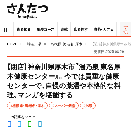
街を知る
散歩コース
連載
店を探す
喫茶・カフェ
居酒屋
HOME
神奈川県
相模原・海老名・厚木
【閉店】神奈川県厚木市
更新日：2025.08.29
【閉店】神奈川県厚木市『湯乃泉 東名厚
木健康センター』。今では貴重な健康
センターで、自慢の薬湯や本格的な料
理、マンガを堪能する
#相模原・海老名・厚木
#スーパー銭湯
#温泉
この記事をシェア