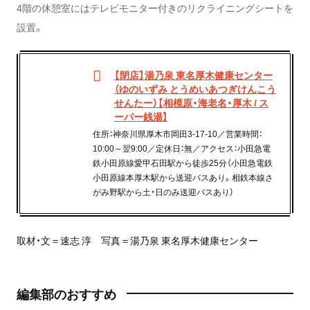
4階の休憩室にはテレビモニター付きのリクライニングシートを
設置。
【閉店】湯乃泉 東名厚木健康センター
（ゆのいずみ とうめいあつぎけんこう
せんたー）【相模原・海老名・厚木 / ス
ーパー銭湯】
住所：神奈川県厚木市岡田3-17-10／営業時間：
10:00～翌9:00／定休日：無／アクセス：小田急電
鉄小田原線愛甲石田駅から徒歩25分（小田急電鉄
小田原線本厚木駅から送迎バスあり。相鉄本線さ
がみ野駅から土・日のみ送迎バスあり）
取材・文＝速志 淳 写真＝湯乃泉 東名厚木健康センター
編集部のおすすめ