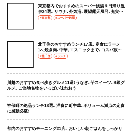
東京都内でおすすめのスーパー銭湯＆日帰り温
泉24選。サウナ、外気浴、展望露天風呂、充実の
癒やし空間へ
#東京都
#スーパー銭湯
北千住のおすすめランチ17店。定食にラーメ
ン、焼き肉、中華、エスニックまで、コスパ抜群
な店もおしゃれな店も網羅してご紹介！
#北千住
#ランチ
川越のおすすめ食べ歩きグルメ11選！うなぎ、芋スイーツ、B級グ
ルメ。ご当地名物をいっぱい味わおう
神保町の絶品ランチ18選。洋食に町中華、ボリューム満点の定食
に感動必至！
都内のおすすめモーニング21店。おいしい朝ごはんをしっかり