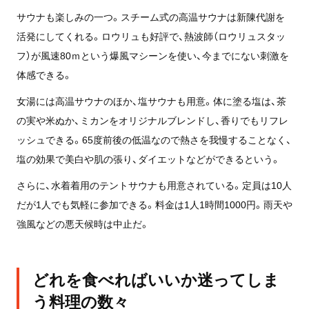
サウナも楽しみの一つ。スチーム式の高温サウナは新陳代謝を
活発にしてくれる。ロウリュも好評で、熱波師（ロウリュスタッ
フ）が風速80ｍという爆風マシーンを使い、今までにない刺激を
体感できる。
女湯には高温サウナのほか、塩サウナも用意。体に塗る塩は、茶
の実や米ぬか、ミカンをオリジナルブレンドし、香りでもリフレ
ッシュできる。65度前後の低温なので熱さを我慢することなく、
塩の効果で美白や肌の張り、ダイエットなどができるという。
さらに、水着着用のテントサウナも用意されている。定員は10人
だが1人でも気軽に参加できる。料金は1人1時間1000円。雨天や
強風などの悪天候時は中止だ。
どれを食べればいいか迷ってしま
う料理の数々