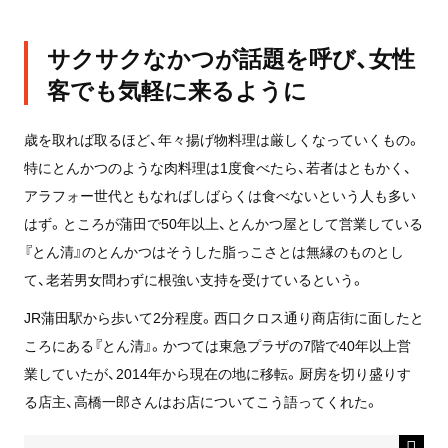
サクサクなかつが話題を呼び、女性
客でも気軽に来るように
歳を取れば取るほど、年々揚げ物料理は厳しくなっていくもの。
特にとんかつのような肉料理は1度食べたら、若者はともかく、
アラフォー世代ともなればしばらくは食べないという人も多い
はず。ところが蒲田で50年以上、とんかつ屋として営業している
『とん清』のとんかつはそうした脂っこさとは無縁のものとし
て、老若男女問わずに根強い支持を受けているという。
JR蒲田駅から歩いて2分程度。西口クロス通り商店街に面したと
ころにある『とん清』。かつては東急プラザの7階で40年以上営
業していたが、2014年から現在の地に移転。厨房を切り盛りす
る店主、高橋一郎さんはお店についてこう語ってくれた。