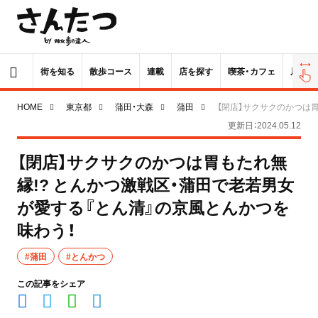
街を知る
散歩コース
連載
店を探す
喫茶・カフェ
居酒屋
HOME
東京都
蒲田・大森
蒲田
【閉店】サクサクのかつは
更新日：2024.05.12
【閉店】サクサクのかつは胃もたれ無
縁!? とんかつ激戦区・蒲田で老若男女
が愛する『とん清』の京風とんかつを
味わう！
#蒲田
#とんかつ
この記事をシェア