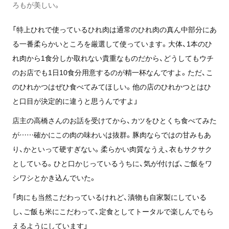
ろもが美しい。
「特上ひれで使っているひれ肉は通常のひれ肉の真ん中部分にあ
る一番柔らかいところを厳選して使っています。大体、1本のひ
れ肉から1食分しか取れない貴重なものだから、どうしてもウチ
のお店でも1日10食分用意するのが精一杯なんですよ。ただ、こ
のひれかつはぜひ食べてみてほしい。他の店のひれかつとはひ
と口目が決定的に違うと思うんですよ」
店主の高橋さんのお話を受けてから、カツをひとくち食べてみた
が……確かにこの肉の味わいは抜群。豚肉ならではの甘みもあ
り、かといって硬すぎない。柔らかい肉質なうえ、衣もサクサク
としている。ひと口かじっているうちに、気が付けば、ご飯をワ
シワシとかき込んでいた。
「肉にも当然こだわっているけれど、漬物も自家製にしている
し、ご飯も米にこだわって、定食としてトータルで楽しんでもら
えるようにしています」