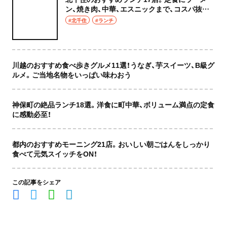
ン、焼き肉、中華、エスニックまで、コスパ抜群
な店もおしゃれな店も網羅してご紹介！
#北千住
#ランチ
川越のおすすめ食べ歩きグルメ11選！うなぎ、芋スイーツ、B級グ
ルメ。ご当地名物をいっぱい味わおう
神保町の絶品ランチ18選。洋食に町中華、ボリューム満点の定食
に感動必至！
都内のおすすめモーニング21店。おいしい朝ごはんをしっかり
食べて元気スイッチをON！
この記事をシェア