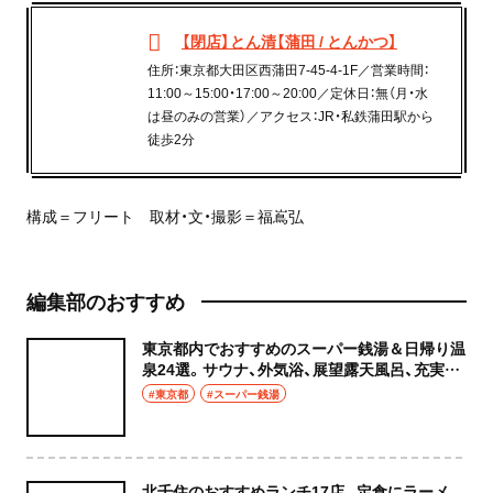
【閉店】とん清【蒲田 / とんかつ】
住所：東京都大田区西蒲田7-45-4-1F／営業時間：
11:00～15:00・17:00～20:00／定休日：無（月・水
は昼のみの営業）／アクセス：JR・私鉄蒲田駅から
徒歩2分
構成＝フリート 取材・文・撮影＝福嶌弘
編集部のおすすめ
東京都内でおすすめのスーパー銭湯＆日帰り温
泉24選。サウナ、外気浴、展望露天風呂、充実の
癒やし空間へ
#東京都
#スーパー銭湯
北千住のおすすめランチ17店。定食にラーメ