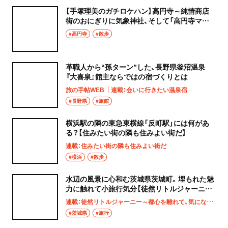
【手塚理美のガチロケハン】高円寺～純情商店
街のおにぎりに気象神社、そして「高円寺マシ
タ」へ！
#高円寺
#散歩
革職人から“孫ターン”した、長野県釜沼温泉
『大喜泉』館主ならではの宿づくりとは
旅の手帖WEB
連載：会いに行きたい温泉宿
#長野県
#旅館
横浜駅の隣の東急東横線「反町駅」には何があ
る？【住みたい街の隣も住みよい街だ】
連載：住みたい街の隣も住みよい街だ
#横浜
#散歩
水辺の風景に心和む茨城県茨城町。埋もれた魅
力に触れて小旅行気分【徒然リトルジャーニ
ー】
連載：徒然リトルジャーニー～都心を離れて、気になる土地へ
#茨城県
#旅行