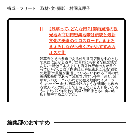
構成＝フリート 取材・文・撮影＝村岡真理子
【浅草って、どんな街？】都内屈指の観
光地＆商店街密集地帯は伝統と最新
文化の美食のクロスロード。きょろ
きょろしながら歩くのがおすすめカ
オスな街
浅草寺とその参道である仲見世商店街を中心とし
て東西に広がる浅草。世界的にも有名な観光地で
あり、一時は日本人よりも海外旅行者の方が目立
っていたが、コロナ以後は江戸情緒あふれる“娯楽
の殿堂”の風情が復活している。いわゆる下町の代
表的繁華街であって浅草寺、雷門、仲見世通り、浅
草サンバカーニバルなどの観光地的なイメージ
や、ホッピー通り、初音小路のような昼間から飲め
る飲んべえの町としてとらえている人も多いだろ
う。また、和・洋問わず高級・庶民派ともに食の名
店も集中するエリアだ。
編集部のおすすめ