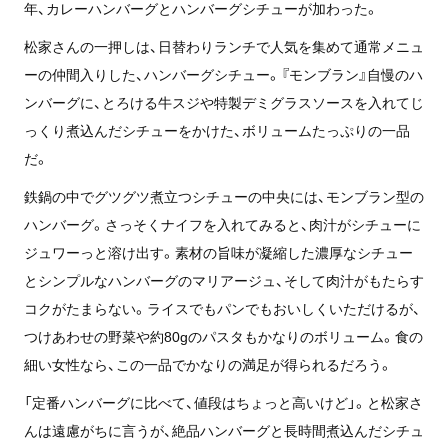
年、カレーハンバーグとハンバーグシチューが加わった。
松家さんの一押しは、日替わりランチで人気を集めて通常メニュ
ーの仲間入りした、ハンバーグシチュー。『モンブラン』自慢のハ
ンバーグに、とろける牛スジや特製デミグラスソースを入れてじ
っくり煮込んだシチューをかけた、ボリュームたっぷりの一品
だ。
鉄鍋の中でグツグツ煮立つシチューの中央には、モンブラン型の
ハンバーグ。さっそくナイフを入れてみると、肉汁がシチューに
ジュワーっと溶け出す。素材の旨味が凝縮した濃厚なシチュー
とシンプルなハンバーグのマリアージュ、そして肉汁がもたらす
コクがたまらない。ライスでもパンでもおいしくいただけるが、
つけあわせの野菜や約80gのパスタもかなりのボリューム。食の
細い女性なら、この一品でかなりの満足が得られるだろう。
「定番ハンバーグに比べて、値段はちょっと高いけど」。と松家さ
んは遠慮がちに言うが、絶品ハンバーグと長時間煮込んだシチュ