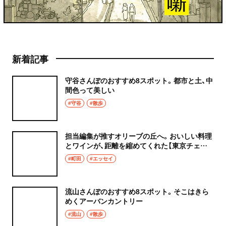
新着記事
守谷さんぽのおすすめ8スポット。都市と土、中
間色って美しい
#守谷
#散歩
担当編集が推すオリーブの丘へ。おいしい料理
とワインが、距離を縮めてくれた【東京チェン
飯diary】
#町田
#エッセイ
流山さんぽのおすすめ8スポット。そこはきら
めくアーバンカントリー
#流山
#散歩