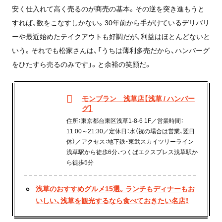
安く仕入れて高く売るのが商売の基本。その逆を突き進もうと
すれば、数をこなすしかない。30年前から手がけているデリバリ
ーや最近始めたテイクアウトも好調だが、利益はほとんどないと
いう。それでも松家さんは、「うちは薄利多売だから、ハンバーグ
をひたすら売るのみです」。と余裕の笑顔だ。
モンブラン 浅草店【浅草 / ハンバー
グ】
住所：東京都台東区浅草1-8-6 1F／営業時間：
11:00～21:30／定休日：水（祝の場合は営業、翌日
休）／アクセス：地下鉄・東武スカイツリーライン
浅草駅から徒歩6分、つくばエクスプレス浅草駅か
ら徒歩5分
浅草のおすすめグルメ15選。ランチもディナーもお
いしい、浅草を観光するなら食べておきたい名店！