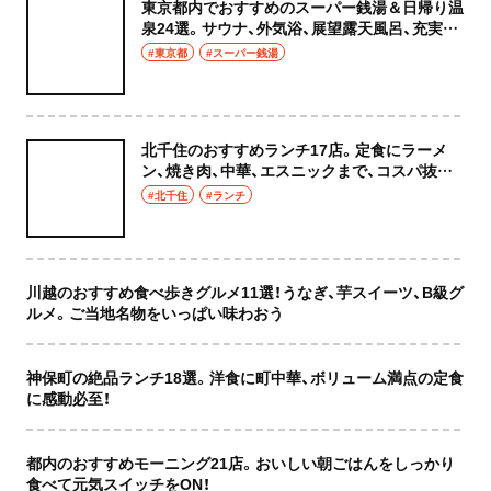
東京都内でおすすめのスーパー銭湯＆日帰り温
泉24選。サウナ、外気浴、展望露天風呂、充実の
癒やし空間へ
#東京都
#スーパー銭湯
北千住のおすすめランチ17店。定食にラーメ
ン、焼き肉、中華、エスニックまで、コスパ抜群
な店もおしゃれな店も網羅してご紹介！
#北千住
#ランチ
川越のおすすめ食べ歩きグルメ11選！うなぎ、芋スイーツ、B級グ
ルメ。ご当地名物をいっぱい味わおう
神保町の絶品ランチ18選。洋食に町中華、ボリューム満点の定食
に感動必至！
都内のおすすめモーニング21店。おいしい朝ごはんをしっかり
食べて元気スイッチをON！