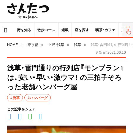
街を知る
散歩コース
連載
店を探す
喫茶・カフェ
居酒屋
HOME
東京都
上野・浅草
浅草
浅草・雷門通りの行列店『
更新日：2021.06.10
浅草・雷門通りの行列店『モンブラン』
は、安い・早い・激ウマ！ の三拍子そろ
った老舗ハンバーグ屋
#浅草
#ハンバーグ
この記事をシェア