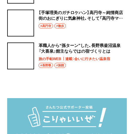
【手塚理美のガチロケハン】高円寺～純情商店
街のおにぎりに気象神社、そして「高円寺マシ
タ」へ！
#高円寺
#散歩
革職人から“孫ターン”した、長野県釜沼温泉
『大喜泉』館主ならではの宿づくりとは
旅の手帖WEB
連載：会いに行きたい温泉宿
#長野県
#旅館