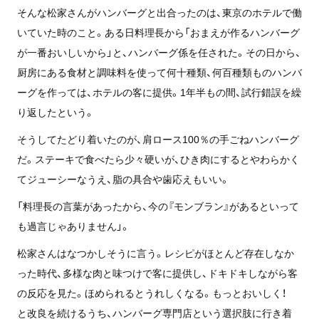
そんな松家さんがハンバーグと出合ったのは、東京のホテルで働
いていた時のこと。ある日料理長から「おまえが作るハンバーグ
が一番おいしいから」と、ハンバーグ係を任された。その日から、
厨房にある食材と調味料を使って何十種類、何百種類ものハンバ
ーグを作っては、ホテルの客に提供。1年半もの間、試行錯誤を繰
り返したという。
そうしてたどり着いたのが、肩ロース100％の手ごねハンバーグ
だ。ステーキで食べたら少々硬いが、ひき肉にするとやわらかく
てジューシーなうえ、脂の具合や歯応えもいい。
「料理長の言葉があったから、今の『モンブラン』があるといって
も過言じゃありません」。
松家さんはなつかしそうに言う。レシピがほとんど存在しなか
った時代、多様な肉と味つけで客に提供し、ドキドキしながら客
の反応を見た。ほめられるとうれしくなる。もっとおいしく！
と改良を続けるうち、ハンバーグ専門店という選択肢に行き着