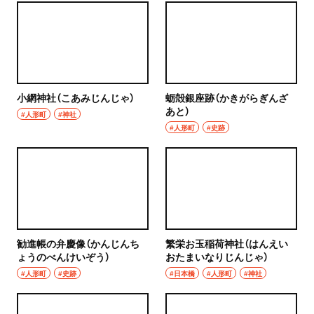
小網神社（こあみじんじゃ）
蛎殻銀座跡（かきがらぎんざ
あと）
#人形町
#神社
#人形町
#史跡
勧進帳の弁慶像（かんじんち
繁栄お玉稲荷神社（はんえい
ょうのべんけいぞう）
おたまいなりじんじゃ）
#人形町
#史跡
#日本橋
#人形町
#神社