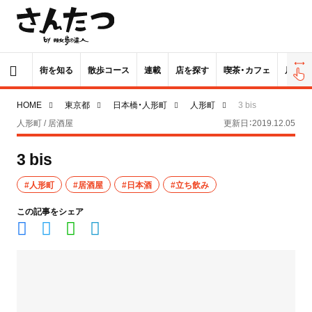
街を知る
散歩コース
連載
店を探す
喫茶・カフェ
居酒屋
HOME
東京都
日本橋・人形町
人形町
3 bis
人形町 / 居酒屋
更新日：2019.12.05
3 bis
#人形町
#居酒屋
#日本酒
#立ち飲み
この記事をシェア