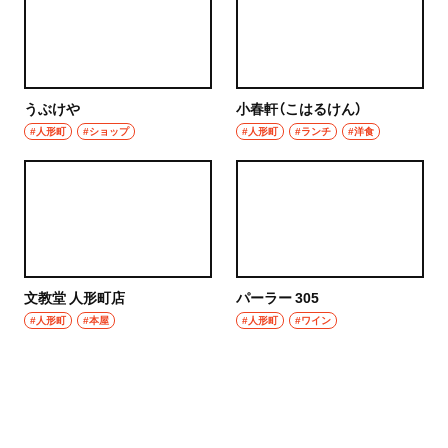
うぶけや
小春軒（こはるけん）
#人形町
#ショップ
#人形町
#ランチ
#洋食
文教堂 人形町店
パーラー 305
#人形町
#本屋
#人形町
#ワイン