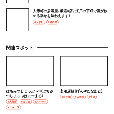
人形町の居酒屋、厳選4店。江戸の下町で酒が飲
める幸せを味わえます！
#人形町
#居酒屋
関連スポット
はちみつしょっぷ820（はちみ
玄冶店跡（げんやだなあと）
つしょっぷはにーまる）
#日本橋
#人形町
#史跡
#人形町
#カフェ
#スイーツ
#ショップ