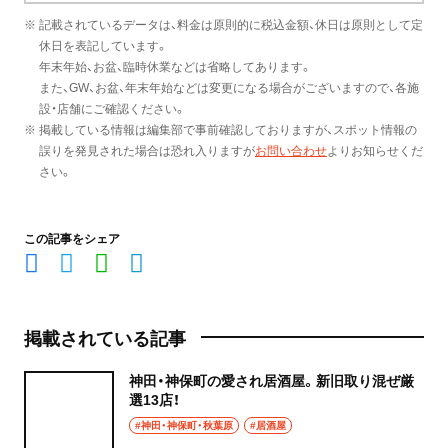
※ 記載されているデータは、料金は原則的に税込金額、休日は原則として定
休日を表記しています。
年末年始、お盆、臨時休業などは省略してあります。
また、GW、お盆、年末年始などは変更になる場合がございますので、各施
設・店舗にご確認ください。
※ 掲載している情報は編集部で事前確認しておりますが、スポット情報の
誤りを発見された場合は恐れ入りますが
お問い合わせ
よりお知らせくだ
さい。
この記事をシェア
掲載されている記事
神田・神保町の愛され居酒屋。新旧取り混ぜ厳
選13店！
#神田・神保町・秋葉原
#居酒屋