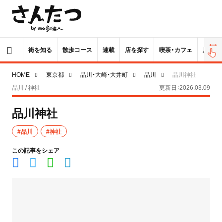
街を知る
散歩コース
連載
店を探す
喫茶・カフェ
居酒屋
HOME
東京都
品川・大崎・大井町
品川
品川神社
品川 / 神社
更新日：2026.03.09
品川神社
#品川
#神社
この記事をシェア