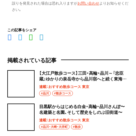
誤りを発見された場合は恐れ入りますが
お問い合わせ
よりお知らせくだ
さい。
この記事をシェア
掲載されている記事
【大江戸散歩コース】三田・高輪・品川～『忠臣
蔵』ゆかりの泉岳寺から品川宿へと続く東海道
散歩～
連載：おすすめ散歩コース 東京
#品川
#散歩コース
目黒駅からはじめる白金・高輪・品川さんぽ〜
名建築と名園、そして歴史をしのぶ旧街道〜
連載：おすすめ散歩コース 東京
#品川・大崎・大井町
#散歩