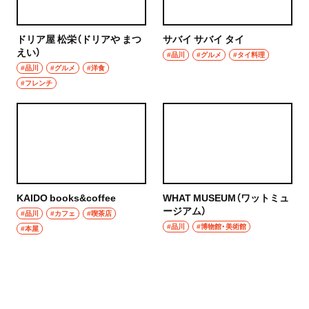
ドリア屋 松栄（ドリアや まつ
サバイ サバイ タイ
えい）
#品川
#グルメ
#タイ料理
#品川
#グルメ
#洋食
#フレンチ
KAIDO books&coffee
WHAT MUSEUM（ワットミュ
ージアム）
#品川
#カフェ
#喫茶店
#品川
#博物館・美術館
#本屋