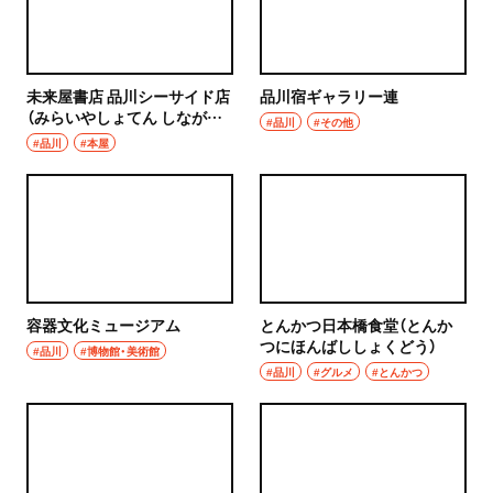
未来屋書店 品川シーサイド店
品川宿ギャラリー連
（みらいやしょてん しながわ
#品川
#その他
シーサイドてん）
#品川
#本屋
容器文化ミュージアム
とんかつ日本橋食堂（とんか
つにほんばししょくどう）
#品川
#博物館・美術館
#品川
#グルメ
#とんかつ