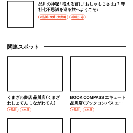
品川の神秘！ 増える首に「おしゃもじさま」？ 寺
社七不思議を巡る旅へようこそ♪
#品川・大崎・大井町
#神社・寺
関連スポット
くまざわ書店 品川店（くまざ
BOOK COMPASS エキュート
わしょてん しながわてん）
品川店（ブックコンパス エキ
ュートしながわてん）
#品川
#本屋
#品川
#本屋