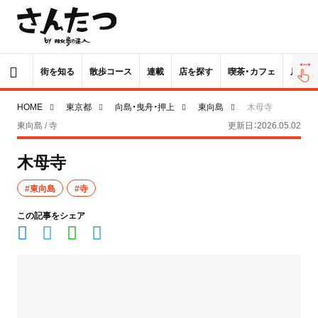
街を知る
散歩コース
連載
店を探す
喫茶・カフェ
居酒屋
HOME
東京都
向島・曳舟・押上
東向島
木母寺
東向島 / 寺
更新日：2026.05.02
木母寺
#東向島
#寺
この記事をシェア