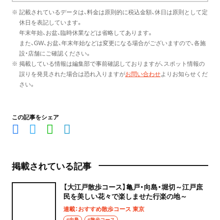
※ 記載されているデータは、料金は原則的に税込金額、休日は原則として定
休日を表記しています。
年末年始、お盆、臨時休業などは省略してあります。
また、GW、お盆、年末年始などは変更になる場合がございますので、各施
設・店舗にご確認ください。
※ 掲載している情報は編集部で事前確認しておりますが、スポット情報の
誤りを発見された場合は恐れ入りますが
お問い合わせ
よりお知らせくだ
さい。
この記事をシェア
掲載されている記事
【大江戸散歩コース】亀戸・向島・堀切～江戸庶
民を美しい花々で楽しませた行楽の地～
連載：おすすめ散歩コース 東京
#向島
#散歩コース