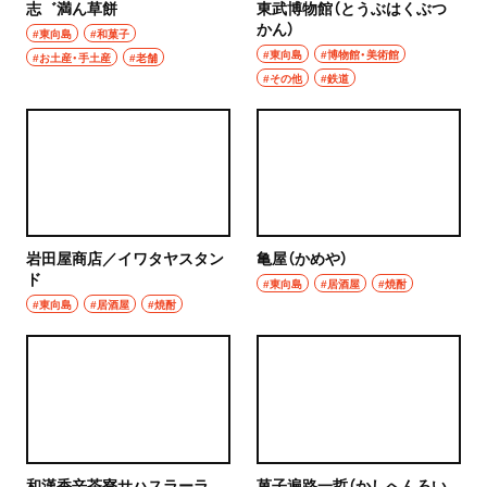
志゛満ん草餅
東武博物館（とうぶはくぶつ
かん）
#東向島
#和菓子
#東向島
#博物館・美術館
#お土産・手土産
#老舗
#その他
#鉄道
岩田屋商店／イワタヤスタン
亀屋（かめや）
ド
#東向島
#居酒屋
#焼酎
#東向島
#居酒屋
#焼酎
和漢香辛茶寮サハスラーラ
菓子遍路一哲（かしへんろい