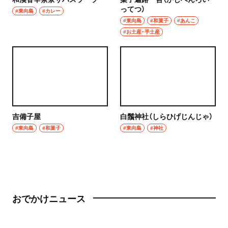
ってつ）
#東向島
#カレー
#東向島
#和菓子
#あんこ
#お土産・手土産
吉備子屋
白鬚神社（しらひげじんじゃ）
#東向島
#和菓子
#東向島
#神社
おでかけニュース