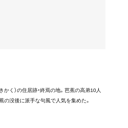
きかく）の住居跡・終焉の地。芭蕉の高弟10人
蕉の没後に派手な句風で人気を集めた。