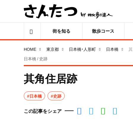
街を知る
散歩コース
HOME
東京都
日本橋・人形町
日本橋
其
日本橋 / 史跡
其角住居跡
#日本橋
#史跡
この記事をシェア