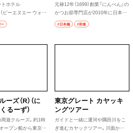
ん にほんばしほんてん
ートホテル
元禄12年（1699）創業『にんべん』の
／にほんばしだしば ほ
LL（ビーエヌエー ウォー
かつお節専門店が2010年に日本橋
んてん）
にあり、朝8時から夜は
「コレド室町1」に開店。複数の製造
バー
#日本橋
#和食
朝食・ランチ・カフェ・バ
地のかつお節をはじめ、だし商品や
でフードメニューを変
食品、調味料が揃う。だしを飲める
ている飲食店。人と人
バー『日本橋だし場 本店』ではかつ
ケーションを促す機能
お節だしを使ったランチも提供す
ら、展示場として人とア
る。
がけない出合いも生む
ルーズ（R）（に
東京グレート カヤッキ
くるーず）
ングツアー
周遊クルーズ。約1時
ガイドと一緒に運河や隅田川をこ
、オープン船から東京の
ぎ進むカヤックツアー。川面から