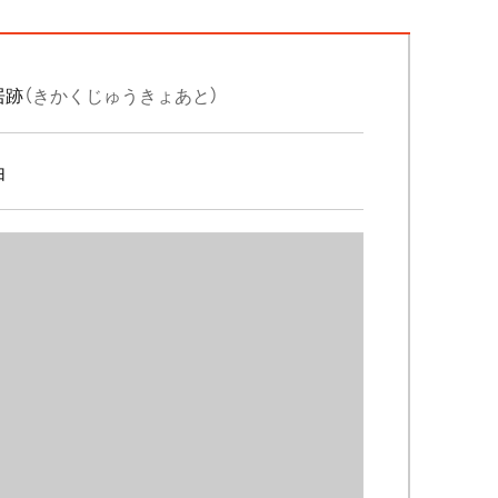
居跡
（きかくじゅうきょあと）
由