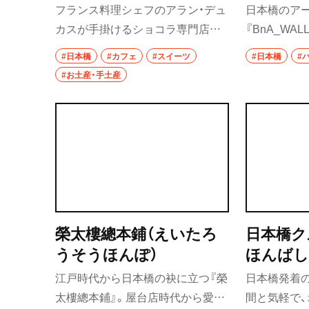
ョコラ・アラン・デュカ
フランス料理シェフのアラン・デュ
日本橋のア
ス とうきょうこうぼう）
カスが手掛けるショコラ専門店。
『BnA_WA
ショーケースには美しいチョコレ
ル）』の1階
#日本橋
#カフェ
#スイーツ
#日本橋
#
ートが並び、パリにいるような気分
22時まで、
#お土産・手土産
でじっくりチョコレートを選べ
ーと時間帯
る。2階のカフェスペースではショ
えて営業し
コラスイーツを堪能でき、ショコラ
のコミュニ
尽くしのアフタヌーンティーも提
を持ちなが
供。贅沢な時間を過ごせる。
ートの思い
空間だ。
榮太樓總本鋪（えいたろ
日本橋ク
うそうほんぽ）
ほんばし
江戸時代から日本橋の袂に立つ『榮
日本橋発着の
太樓總本鋪』。屋台店時代から愛さ
間と気軽で