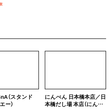
岸嶋日本橋南之絵図」を手に歩く日本橋・八丁堀・京橋の散歩コース
京
を楽しむ特別な散歩体験を！
 BnA（スタンド
にんべん 日本橋本店／日
エー）
本橋だし場 本店（にんべ