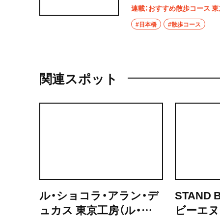
（1863）の「八町堀霊
連載：おすすめ散歩コース 東
を紹介。タイムスリップ
#日本橋
#散歩コース
関連スポット
ル・ショコラ・アラン・デ
STAND
ュカス 東京工房（ル・シ
ビーエヌ