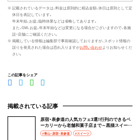
※ 記載されているデータは、料金は原則的に税込金額、休日は原則として定
休日を表記しています。
年末年始、お盆、臨時休業などは省略してあります。
また、GW、お盆、年末年始などは変更になる場合がございますので、各施
設・店舗にご確認ください。
※ 掲載している情報は編集部で事前確認しておりますが、スポット情報の
誤りを発見された場合は恐れ入りますが
お問い合わせ
よりお知らせくだ
さい。
この記事をシェア
掲載されている記事
原宿・表参道の人気カフェ3選！行列のできるベ
ーカリーから老舗和菓子店まで～黒猫スイーツ
散歩 原宿表参道編まとめ③～
#青山・原宿・表参道
#スイーツ