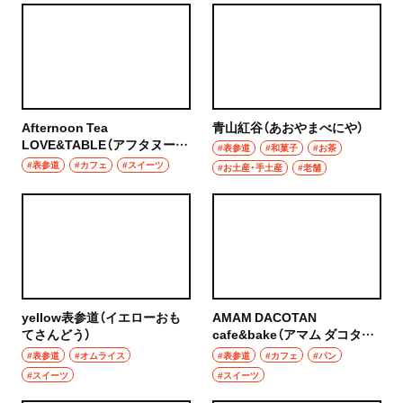
Afternoon Tea
青山紅谷（あおやまべにや）
LOVE&TABLE（アフタヌーン
#表参道
#和菓子
#お茶
ティー ラブアンドテーブル）
#表参道
#カフェ
#スイーツ
#お土産・手土産
#老舗
yellow表参道（イエローおも
AMAM DACOTAN
てさんどう）
cafe&bake（アマム ダコタン
カフェ アンド ベイク）
#表参道
#オムライス
#表参道
#カフェ
#パン
#スイーツ
#スイーツ