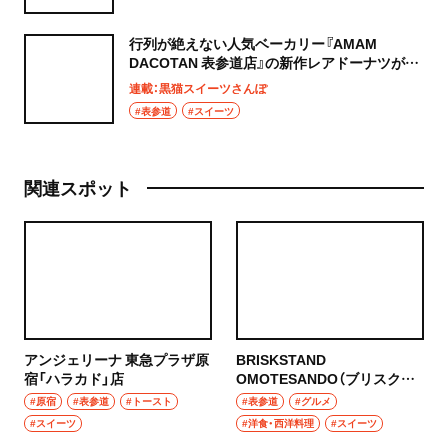
行列が絶えない人気ベーカリー『AMAM
DACOTAN 表参道店』の新作レアドーナツがウ
マい！〜黒猫スイーツ散歩 原宿表参道編21〜
連載：黒猫スイーツさんぽ
#表参道
#スイーツ
関連スポット
アンジェリーナ 東急プラザ原
BRISKSTAND
宿「ハラカド」店
OMOTESANDO（ブリスクス
タンド おもてさんどう）
#原宿
#表参道
#トースト
#表参道
#グルメ
#スイーツ
#洋食・西洋料理
#スイーツ