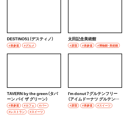
DESTINO51（デスティノ）
太田記念美術館
#表参道
#グルメ
#原宿
#表参道
#博物館・美術館
TAVERN by the green（タバ
I'm donut？グルテンフリー
ーン バイ ザ グリーン）
（アイムドーナツ グルテンフ
リー）
#表参道
#カフェ
#バー
#原宿
#表参道
#スイーツ
#レストラン
#スイーツ