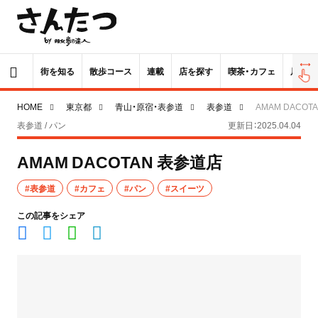
街を知る
散歩コース
連載
店を探す
喫茶・カフェ
居酒屋
HOME
東京都
青山・原宿・表参道
表参道
AMAM DACOT
表参道 / パン
更新日：2025.04.04
AMAM DACOTAN 表参道店
#表参道
#カフェ
#パン
#スイーツ
この記事をシェア