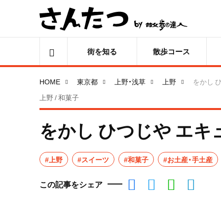
街を知る
散歩コース
HOME
東京都
上野・浅草
上野
をかし 
上野 / 和菓子
をかし ひつじや エキ
#上野
#スイーツ
#和菓子
#お土産・手土産
この記事をシェア