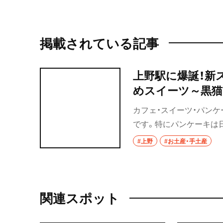
掲載されている記事
上野駅に爆誕！新
めスイーツ～黒猫
カフェ・スイーツ・パンケ
です。特にパンケーキは
な街を散歩している時に
#上野
#お土産・手土産
に誕生した新スイーツゾ
とへの手土産はもちろん
ね。
関連スポット