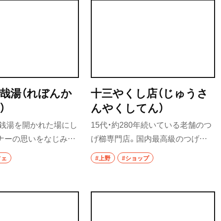
哉湯（れぼんか
十三やくし店（じゅうさ
）
んやくしてん）
た銭湯を開かれた場にし
15代・約280年続いている老舗のつ
ナーの思いをなじみ客
げ櫛専門店。国内最高級のつげを
代表が形に。元脱衣場
使用し、丁寧に手作りにこだわって
フェ
#上野
#ショップ
ェ空間では「風呂上がり
いる。使い込むほどに味が出るつ
ージした」という自家製
げ櫛は、艶のある髪に仕上げてくれ
ームを提供する。小田
るという。
農場直送果実と自家焙
がじつに合う。