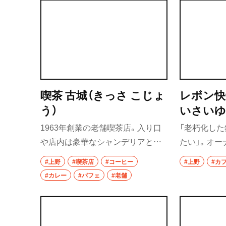
喫茶 古城（きっさ こじょ
レボン快
う）
いさいゆ
1963年創業の老舗喫茶店。入り口
「老朽化し
や店内は豪華なシャンデリアと大
たい」。オー
きなステンドグラスに彩られ、まる
の建築会社
#上野
#喫茶店
#コーヒー
#上野
#カ
で地下宮殿のよう。ステンドグラ
だったカフ
#カレー
#パフェ
#老舗
スのおかげで地下にいることを意
の味をイメ
識せずゆったりと過ごせる。メロ
アイスクリ
ンソーダとフルーツの調和が美し
原の芳醇な
いバナナパフェ、じっくり炒めたタ
煎コーヒー