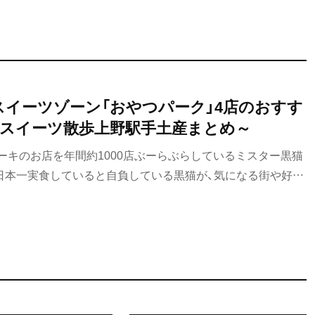
スイーツゾーン「おやつパーク」4店のおすす
スイーツ散歩上野駅手土産まとめ～
ーキのお店を年間約1000店ぶーらぶらしているミスター黒猫
日本一実食していると自負している黒猫が、気になる街や好き
発見した手土産スイーツをご紹介しています。今回は、上野駅
ーン「おやつパーク」の4店のおすすめ手土産を紹介します。ひ
ですが、自分へのごほうび手土産としても楽しんでください