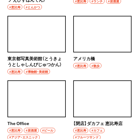
#恵比寿
#ランチ
#居酒屋
#恵比寿
#とんかつ
東京都写真美術館（とうきょ
アメリカ橋
うとしゃしんびじゅつかん）
#恵比寿
#散歩
#恵比寿
#博物館・美術館
The Office
【閉店】ダカフェ 恵比寿店
#恵比寿
#居酒屋
#ビール
#恵比寿
#カフェ
#アジア・エスニック
#フルーツサンド