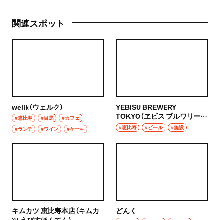
関連スポット
wellk（ウェルク）
YEBISU BREWERY
TOKYO（ヱビス ブルワリー
#恵比寿
#目黒
#カフェ
トウキョウ）
#恵比寿
#ビール
#施設
#ランチ
#ワイン
#ケーキ
キムカツ 恵比寿本店（キムカ
どんく
ツ えびすほんてん）