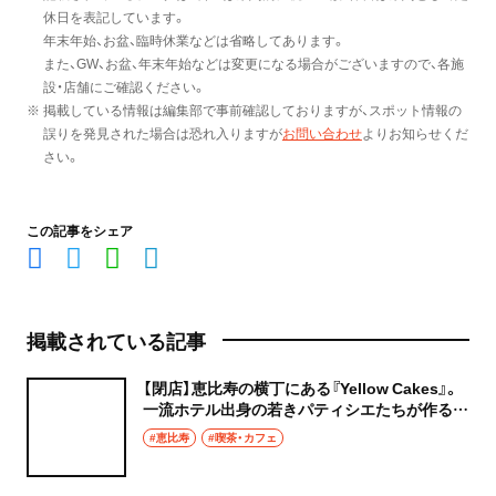
休日を表記しています。
年末年始、お盆、臨時休業などは省略してあります。
また、GW、お盆、年末年始などは変更になる場合がございますので、各施
設・店舗にご確認ください。
※ 掲載している情報は編集部で事前確認しておりますが、スポット情報の
誤りを発見された場合は恐れ入りますが
お問い合わせ
よりお知らせくだ
さい。
この記事をシェア
掲載されている記事
【閉店】恵比寿の横丁にある『Yellow Cakes』。
一流ホテル出身の若きパティシエたちが作る宝
石ケーキで至福のカフェタイム
#恵比寿
#喫茶・カフェ