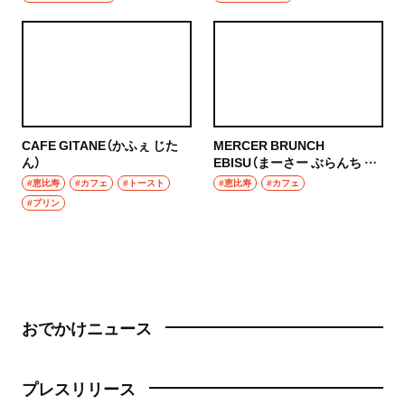
CAFE GITANE（かふぇ じた
MERCER BRUNCH
ん）
EBISU（まーさー ぶらんち え
びす）
#恵比寿
#カフェ
#トースト
#恵比寿
#カフェ
#プリン
おでかけニュース
プレスリリース