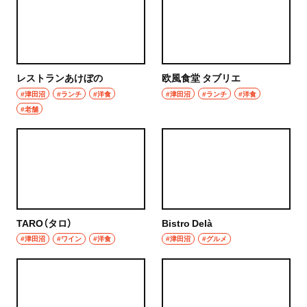
レストランあけぼの
欧風食堂 タブリエ
#津田沼
#ランチ
#洋食
#津田沼
#ランチ
#洋食
#老舗
TARO（タロ）
Bistro Delà
#津田沼
#ワイン
#洋食
#津田沼
#グルメ