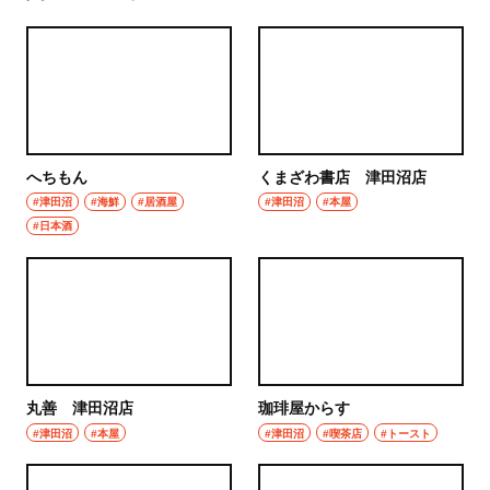
へちもん
くまざわ書店 津田沼店
#津田沼
#海鮮
#居酒屋
#津田沼
#本屋
#日本酒
丸善 津田沼店
珈琲屋からす
#津田沼
#本屋
#津田沼
#喫茶店
#トースト