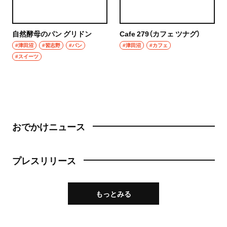
自然酵母のパン グリドン
Cafe 279（カフェ ツナグ）
#津田沼
#習志野
#パン
#津田沼
#カフェ
#スイーツ
おでかけニュース
プレスリリース
もっとみる