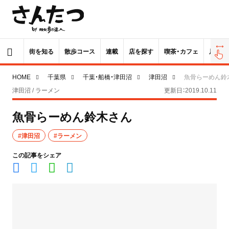
街を知る
散歩コース
連載
店を探す
喫茶・カフェ
居酒屋
HOME
千葉県
千葉・船橋・津田沼
津田沼
魚骨らーめん鈴
津田沼 / ラーメン
更新日：2019.10.11
魚骨らーめん鈴木さん
#津田沼
#ラーメン
この記事をシェア