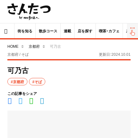
街を知る
散歩コース
連載
店を探す
喫茶・カフェ
居酒屋
HOME
京都府
可乃古
京都府 / そば
更新日：2024.10.01
可乃古
#京都府
#そば
この記事をシェア