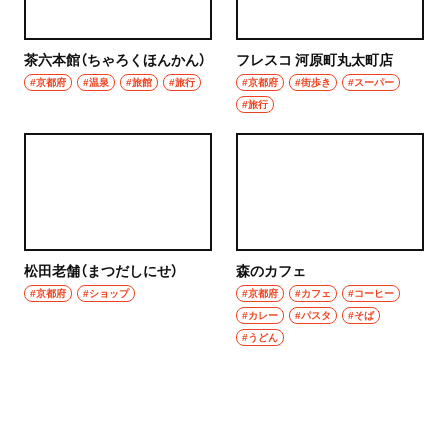
茶六本館（ちゃろくほんかん）
フレスコ 河原町丸太町店
#京都府
#温泉
#旅館
#旅行
#京都府
#街歩き
#スーパー
#旅行
松田老舗（まつだしにせ）
森のカフェ
#京都府
#ショップ
#京都府
#カフェ
#コーヒー
#カレー
#パスタ
#そば
#うどん