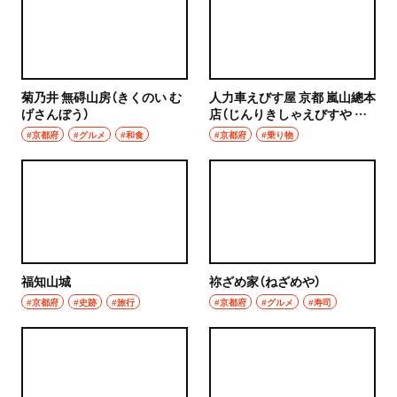
菊乃井 無碍山房（きくのい む
人力車えびす屋 京都 嵐山總本
げさんぼう）
店（じんりきしゃえびすや き
ょうと あらしやまそうほんて
#京都府
#グルメ
#和食
#京都府
#乗り物
ん）
福知山城
祢ざめ家（ねざめや）
#京都府
#史跡
#旅行
#京都府
#グルメ
#寿司