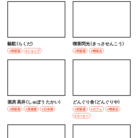
駱駝（らくだ）
喫茶閃光（きっさせんこう）
#西荻窪
#ショップ
#西荻窪
#喫茶店
酒房 高井（しゅぼう たかい）
どんぐり舎（どんぐりや）
#西荻窪
#居酒屋
#日本酒
#西荻窪
#カフェ
#喫茶店
#コーヒー