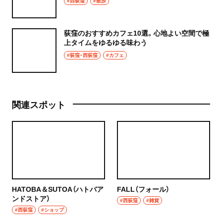
#西荻窪
#散歩
るのはここ！
荻窪のおすすめカフェ10選。心地よい空間で極
上タイムをゆるゆる味わう
#荻窪・西荻窪
#カフェ
関連スポット
HATOBA＆SUTOA（ハトバア
FALL（フォール）
ンドストア）
#西荻窪
#雑貨
#西荻窪
#ショップ