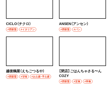
CICLO（チクロ）
ANSEN（アンセン）
#西荻窪
#イタリアン
#西荻窪
#パン
越後鶴屋（えちごつるや）
【閉店】ごはんちゃさる〜ん
COZY
#西荻窪
#甘味
#お土産・手土産
#西荻窪
#定食
#和食