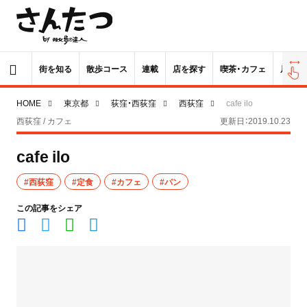
街を知る
散歩コース
連載
店を探す
喫茶・カフェ
居酒屋
HOME
東京都
荻窪・西荻窪
西荻窪
cafe ilo
西荻窪 / カフェ
更新日：2019.10.23
cafe ilo
#西荻窪
#定食
#カフェ
#パン
この記事をシェア