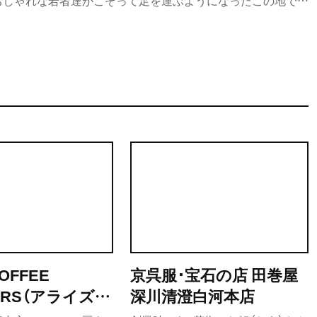
おしゃれな若者達がこぞって足を運ぶようになったこの地で、
ルで割烹料理屋を営んでいるのが『愛遊割烹 天竜』だ。今回
の道を極めてきた店主の小池さんに、お店への想いや料理への
話を伺った。
COFFEE
京呉服･宝石の店 田巻屋
ERS（アライズ
深川清澄白河本店
 ロースターズ）