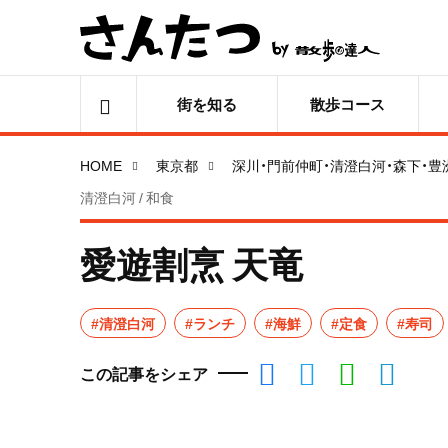
街を知る
散歩コース
HOME
東京都
深川・門前仲町・清澄白河・森下・豊
清澄白河 / 和食
愛遊割烹 天竜
#清澄白河
#ランチ
#海鮮
#定食
#寿司
この記事をシェア