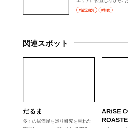
エリアに位置しながら、
今も昔も変わらぬスタイ
#清澄白河
#和食
は、和食料理人としてそ
こだわりについて詳しく
関連スポット
だるま
ARiSE 
ROAST
多くの居酒屋を巡り研究を重ねた
コーヒー