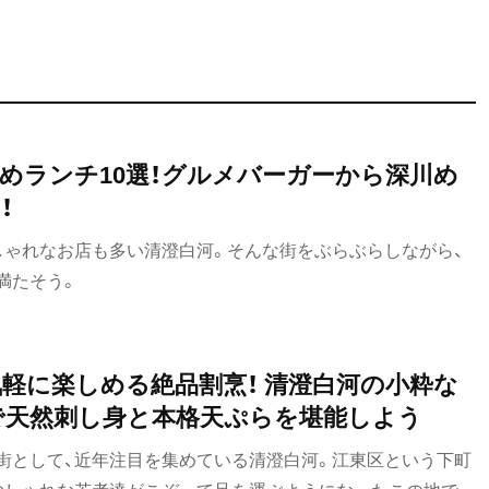
めランチ10選！グルメバーガーから深川め
！
しゃれなお店も多い清澄白河。そんな街をぶらぶらしながら、
満たそう。
軽に楽しめる絶品割烹！ 清澄白河の小粋な
』で天然刺し身と本格天ぷらを堪能しよう
街として、近年注目を集めている清澄白河。江東区という下町