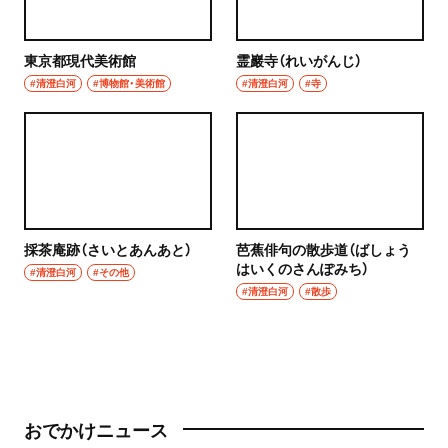
東京都現代美術館
霊巖寺（れいがんじ）
#清澄白河
#博物館・美術館
#清澄白河
#寺
採茶庵跡（さいとあんあと）
芭蕉俳句の散歩道（ばしょう
はいくのさんぽみち）
#清澄白河
#その他
#清澄白河
#散歩
おでかけニュース