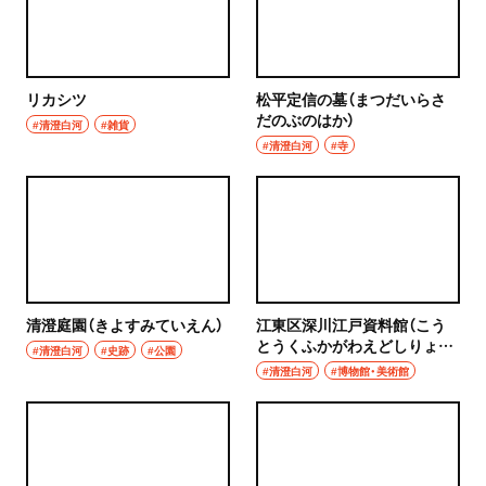
リカシツ
松平定信の墓（まつだいらさ
だのぶのはか）
#清澄白河
#雑貨
#清澄白河
#寺
清澄庭園（きよすみていえん）
江東区深川江戸資料館（こう
とうくふかがわえどしりょう
#清澄白河
#史跡
#公園
かん）
#清澄白河
#博物館・美術館