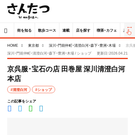
街を知る
散歩コース
連載
店を探す
喫茶・カフェ
居酒屋
HOME
東京都
深川・門前仲町・清澄白河・森下・豊洲・木場
京呉
深川・門前仲町・清澄白河・森下・豊洲・木場 / ショップ
更新日：2026.04.21
京呉服･宝石の店 田巻屋 深川清澄白河
本店
#清澄白河
#ショップ
この記事をシェア