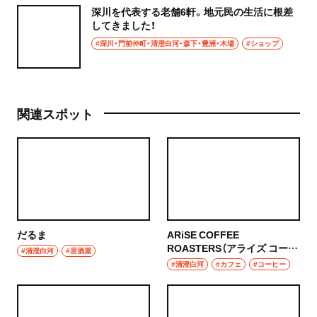
深川を代表する老舗6軒。地元民の生活に根差
してきました！
#深川・門前仲町・清澄白河・森下・豊洲・木場
#ショップ
関連スポット
だるま
ARiSE COFFEE
ROASTERS（アライズ コーヒ
#清澄白河
#居酒屋
ー ロースターズ）
#清澄白河
#カフェ
#コーヒー