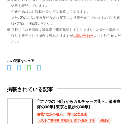
休日を表記しています。
年末年始、お盆、臨時休業などは省略してあります。
また、GW、お盆、年末年始などは変更になる場合がございますので、各施
設・店舗にご確認ください。
※ 掲載している情報は編集部で事前確認しておりますが、スポット情報の
誤りを発見された場合は恐れ入りますが
お問い合わせ
よりお知らせくだ
さい。
この記事をシェア
掲載されている記事
「フツウの下町」からカルチャーの街へ。清澄白
河の30年【東京と散歩の30年】
連載：散歩の達人30周年記念企画
#深川・門前仲町・清澄白河・森下・豊洲・木場
#街歩き