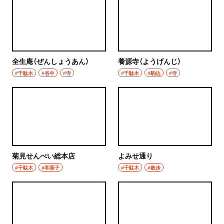
全生庵（ぜんしょうあん）
養源寺（ようげんじ）
#千駄木
#谷中
#寺
#千駄木
#駒込
#寺
菊見せんべい総本店
よみせ通り
#千駄木
#和菓子
#千駄木
#散歩