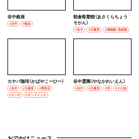
谷中銀座
朝倉彫塑館（あさくらちょう
そかん）
#谷中
#散歩
#谷中
#日暮里
#博物館・美術館
カヤバ珈琲（かばやこーひー）
谷中霊園（やなかれいえん）
#谷中
#日暮里
#喫茶店
#谷中
#日暮里
#寺
#その他
#ランチ
#サンドイッチ
おでかけニュース