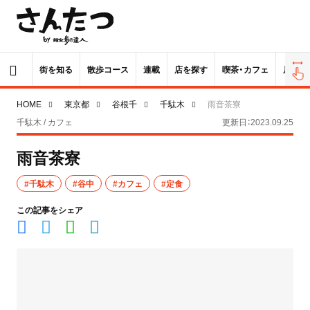
街を知る
散歩コース
連載
店を探す
喫茶・カフェ
居酒屋
HOME
東京都
谷根千
千駄木
雨音茶寮
千駄木 / カフェ
更新日：2023.09.25
雨音茶寮
#千駄木
#谷中
#カフェ
#定食
この記事をシェア