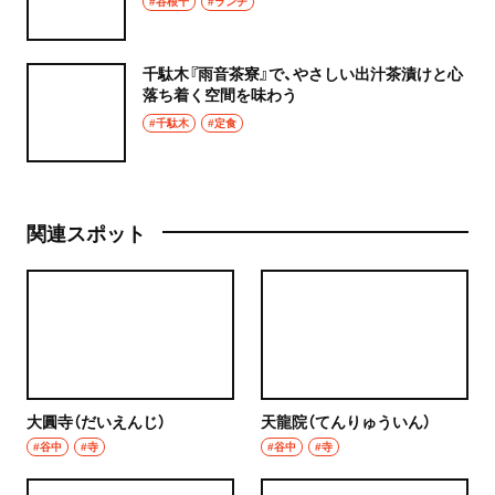
#谷根千
#ランチ
千駄木『雨音茶寮』で、やさしい出汁茶漬けと心
落ち着く空間を味わう
#千駄木
#定食
関連スポット
大圓寺（だいえんじ）
天龍院（てんりゅういん）
#谷中
#寺
#谷中
#寺