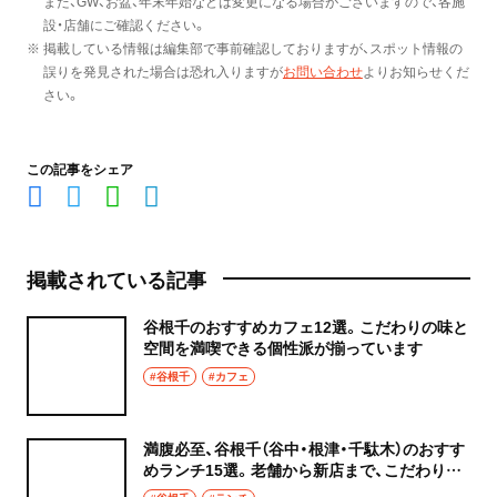
また、GW、お盆、年末年始などは変更になる場合がございますので、各施
設・店舗にご確認ください。
※ 掲載している情報は編集部で事前確認しておりますが、スポット情報の
誤りを発見された場合は恐れ入りますが
お問い合わせ
よりお知らせくだ
さい。
この記事をシェア
掲載されている記事
谷根千のおすすめカフェ12選。こだわりの味と
空間を満喫できる個性派が揃っています
#谷根千
#カフェ
満腹必至、谷根千（谷中・根津・千駄木）のおすす
めランチ15選。老舗から新店まで、こだわりの
味を堪能せよ