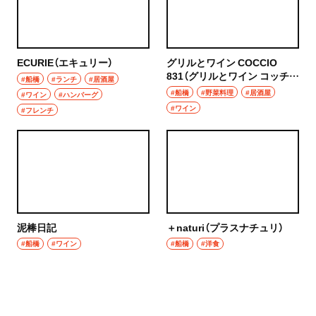
ECURIE（エキュリー）
グリルとワイン COCCIO
831（グリルとワイン コッチョ
#船橋
#ランチ
#居酒屋
はちさんいち）
#船橋
#野菜料理
#居酒屋
#ワイン
#ハンバーグ
#ワイン
#フレンチ
泥棒日記
＋naturi（プラスナチュリ）
#船橋
#ワイン
#船橋
#洋食