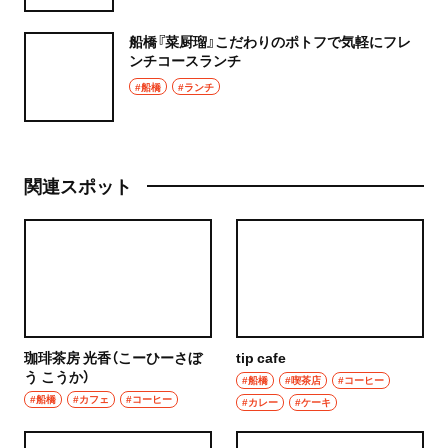
船橋『菜厨瑠』こだわりのポトフで気軽にフレ
ンチコースランチ
#船橋
#ランチ
関連スポット
珈琲茶房 光香（こーひーさぼ
tip cafe
う こうか）
#船橋
#喫茶店
#コーヒー
#船橋
#カフェ
#コーヒー
#カレー
#ケーキ