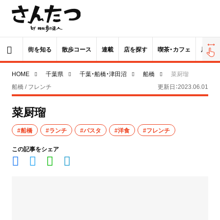
街を知る
散歩コース
連載
店を探す
喫茶・カフェ
居酒屋
HOME
千葉県
千葉・船橋・津田沼
船橋
菜厨瑠
船橋 / フレンチ
更新日：2023.06.01
菜厨瑠
#船橋
#ランチ
#パスタ
#洋食
#フレンチ
この記事をシェア