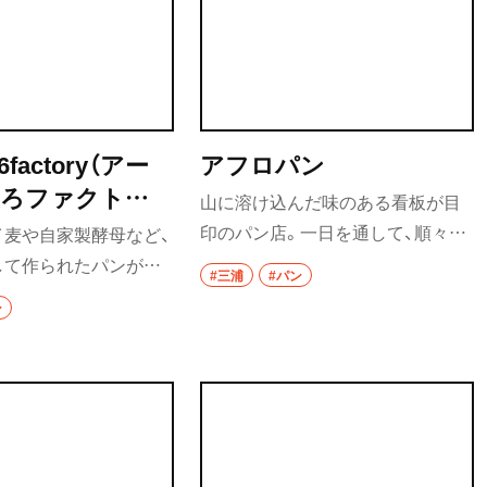
16factory（アー
アフロパン
いろファクトリ
山に溶け込んだ味のある看板が目
印のパン店。一日を通して、順々に
イ麦や自家製酵母など、
焼きたて・できたてを提供してい
して作られたパンが並
#三浦
#パン
る。30〜40種類ほどあるパンは、そ
談笑と軽快な調理音、
ン
の日その時のベストを探りながら
香りが広がる。ショー
材料を配合し、オーブンの温度など
クッキーやグラノーラ
も調整。パンの焼き上がり時間は
パンだけでなく、魅力
Instagramにて確認を。
フの人柄もファンが多
つ。