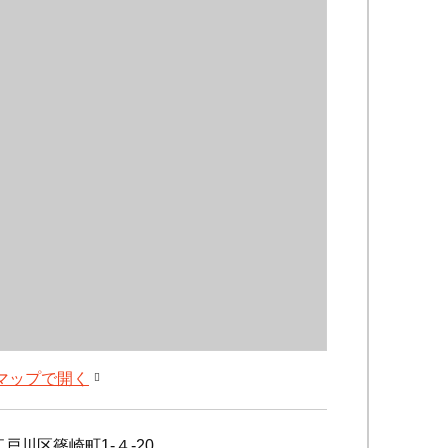
leマップで開く
戸川区篠崎町1-４-20