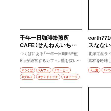
千年一日珈琲焙煎所
earth77
CAFE（せんねんいちじ
スなな
つこーひーばいせんじょ
ー）
つくばにある『千年一日珈琲焙煎
北海道産ラ
カフェ）
所』が経営するカフェ。壁を抜いた
素材を吟味
り、カウンターを立てたり、自分た
び、店内には
#つくば
#カフェ
#コーヒー
#三浦
#パ
ちで改装をした店内はギャラリー
パンのいい
#グルメ
#サンドイッチ
#スイーツ
も兼ね、展示によって席の配置を変
ケースには
えている。ドリップコーヒーはゆ
も。滋味深い
っくりと抽出し、豊かな香りと風味
的なスタッ
が広がる一杯。サンドイッチやク
い理由の一
ッキーなど軽食もある。