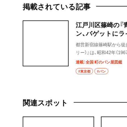
掲載されている記事
江戸川区篠崎の『
ン、バゲットにラ
都営新宿線篠崎駅から徒
リー）』は、昭和42年（1
いる。
連載：全国 町のパン屋図鑑
#東京都
#パン
関連スポット