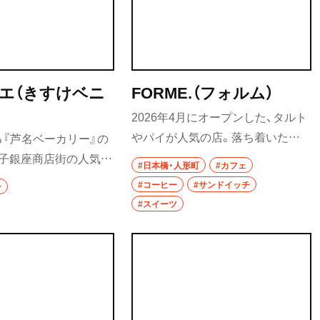
つ。
エ（きすけベニ
FORME.（フォルム）
2026年4月にオープンした、タルト
やパイが人気の店。落ち着いた雰
『芦名ベーカリー』の
囲気の店内は、カウンターも席がゆ
逗子銀座商店街の人気
#日本橋・人形町
#カフェ
ったりと配置され、1人客でも気兼
品のカレーパンはもち
#コーヒー
#サンドイッチ
ン
ねなく過ごすことができる。具が
にもなっているふわっも
#スイーツ
たっぷり入ったフォカッチャサン
っと食感がたまらない
ドやクロワッサンサンドもおすす
だ。粉糖、きな粉、シ
めだ。
糖コーヒーのほか、ね
などさまざまな種類が
プ。