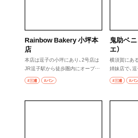
が広がる一杯。サンドイッチやク
い理由の一
ッキーなど軽食もある。
Rainbow Bakery 小坪本
鬼助ベニ
店
エ）
本店は逗子の小坪にあり、2号店は
横須賀にある
JR逗子駅から徒歩圏内にオープン
姉妹店で、
した。「日常になじむ街のパン屋」
店。看板商
#三浦
#パン
#三浦
#パ
として、ショーケースには食パン、
ろん、店名
菓子パン、総菜パンと30種類ほどが
ちっむぎゅ
ずらりと並ぶ。イチオシは、フレッ
ベニエも人気
シュなバナナをたっぷり使った「幸
ナモン、きび
せのバナナパン」。
じりベニエ
ラインアッ