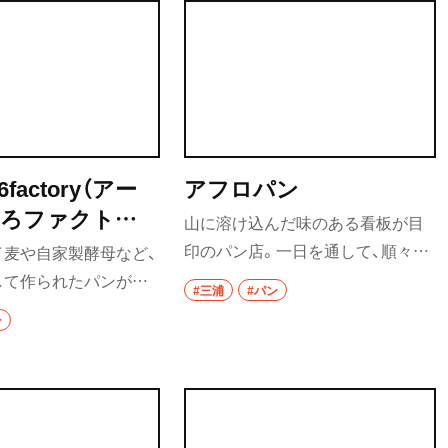
16factory（アー
アフロパン
いろファクトリ
山に溶け込んだ味のある看板が目
印のパン店。一日を通して、順々に
イ麦や自家製酵母など、
焼きたて・できたてを提供してい
して作られたパンが並
#三浦
#パン
る。30〜40種類ほどあるパンは、そ
談笑と軽快な調理音、
ン
の日その時のベストを探りながら
香りが広がる。ショー
材料を配合し、オーブンの温度など
クッキーやグラノーラ
も調整。パンの焼き上がり時間は
パンだけでなく、魅力
Instagramにて確認を。
フの人柄もファンが多