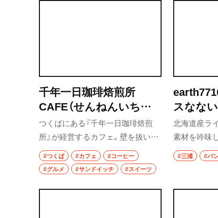
千年一日珈琲焙煎所
earth77
CAFE（せんねんいちじ
スなな
つこーひーばいせんじょ
ー）
つくばにある『千年一日珈琲焙煎
北海道産ラ
カフェ）
所』が経営するカフェ。壁を抜いた
素材を吟味
り、カウンターを立てたり、自分た
び、店内には
#つくば
#カフェ
#コーヒー
#三浦
#パ
ちで改装をした店内はギャラリー
パンのいい
#グルメ
#サンドイッチ
#スイーツ
も兼ね、展示によって席の配置を変
ケースには
えている。ドリップコーヒーはゆ
も。滋味深い
っくりと抽出し、豊かな香りと風味
的なスタッ