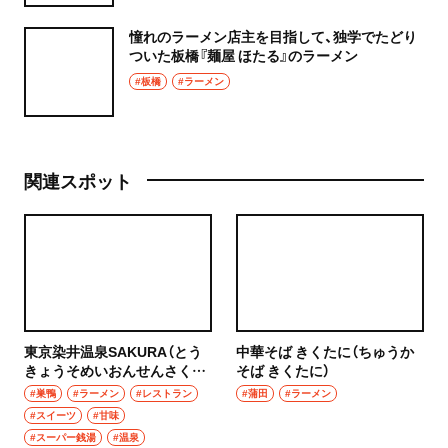
憧れのラーメン店主を目指して、独学でたどり
ついた板橋『麺屋 ほたる』のラーメン
#板橋
#ラーメン
関連スポット
東京染井温泉SAKURA（とう
中華そば きくたに（ちゅうか
きょうそめいおんせんさく
そば きくたに）
ら）
#巣鴨
#ラーメン
#レストラン
#蒲田
#ラーメン
#スイーツ
#甘味
#スーパー銭湯
#温泉