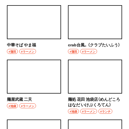
中華そば やま福
crab台風。（クラブたいふう）
#蒲田
#ラーメン
#蒲田
#ラーメン
麺屋武蔵 二天
麺処 花田 池袋店（めんどころ
はなだ いけぶくろてん）
#池袋
#ラーメン
#池袋
#ラーメン
#ランチ