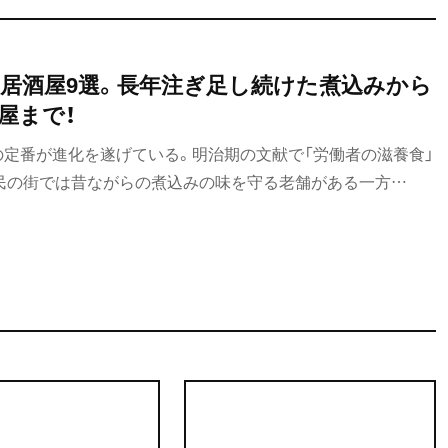
居酒屋9選。長年注ぎ足し続けた煮込みから
屋まで！
の定番が進化を遂げている。明治期の文献で「労働者の滋養食」
民の街では昔ながらの煮込みの味を守る老舗がある一方
新たな煮込みを出す店もある。路地の両側にネオンが連なる“飲
も多いが、1本奥に入ると地元御用達の隠れ家的名店や勢いある
か迷ってしまいそう……。