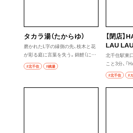
タカラ湯（たからゆ）
【閉店】HA
LAU LA
磨かれたL字の縁側の先、枝木と花
あんかふ
が彩る庭に言葉を失う。錦鯉（にし
北千住駅東
む）
きごい）が泳ぎ回り、池の水音、風鈴
こと3分、『HA
#北千住
#銭湯
の音が耳に涼しく、吊り行灯（あん
LAU LAM
#北千住
#
どん）が風流を添える。“キングオブ
ものとハン
縁側”と称されるだけあり、旅館の
もデミグラ
ような贅沢感。普段は男湯だが、水
コは人気メ
曜だけ女湯に！
イアンクラ
いしくてヘ
味わえる。