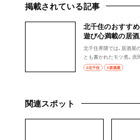
掲載されている記事
北千住のおすすめ
遊び心満載の居酒
北千住界隈では、居酒屋
とも書かれたモツ煮。庶
で、“洋”の要素を加え、
#北千住
#居酒屋
み横”は殿堂クラスの店
新店もあり、どこで飲む
関連スポット