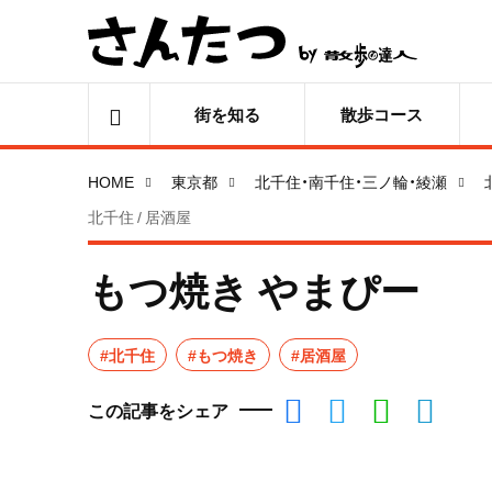
街を知る
散歩コース
HOME
東京都
北千住・南千住・三ノ輪・綾瀬
北千住 / 居酒屋
もつ焼き やまぴー
#北千住
#もつ焼き
#居酒屋
この記事をシェア