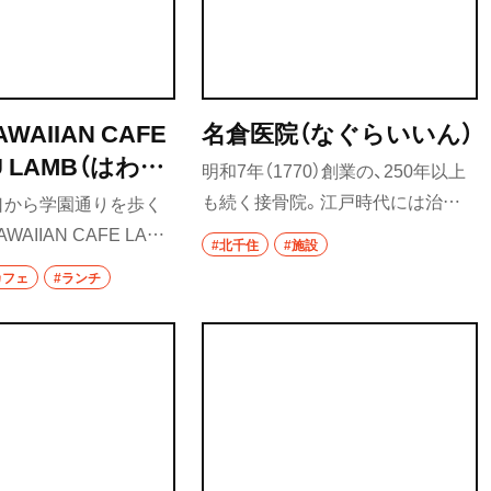
WAIIAN CAFE
名倉医院（なぐらいいん）
U LAMB（はわい
明和7年（1770）創業の、250年以上
ぇ らう らう ら
も続く接骨院。江戸時代には治療
口から学園通りを歩く
を受けるため、関東全域から患者が
WAIIAN CAFE LAU
#北千住
#施設
訪れた、全国的にも名が広まったと
B』がある。ランチはご飯
カフェ
#ランチ
いう。現在でも整形外科として営
バーガーがあり、なかで
業をしている。
ス煮込みのラムロコモ
ニューのひとつ。ハワ
フトビールとともに、お
ルシーなラムを気軽に