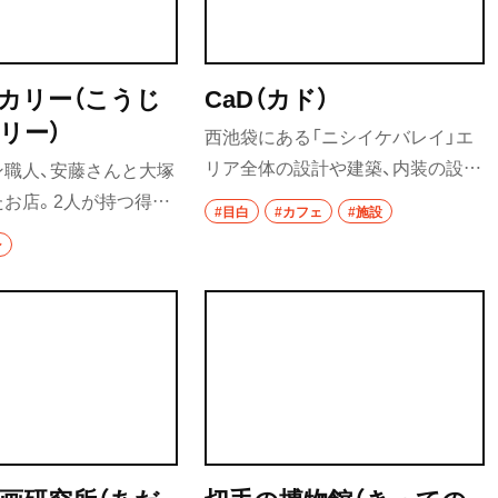
カリー（こうじ
CaD（カド）
リー）
西池袋にある「ニシイケバレイ」エ
リア全体の設計や建築、内装の設計
ン職人、安藤さんと大塚
を手掛けている建築家・須藤剛さん
お店。2人が持つ得意
#目白
#カフェ
#施設
が、自身の設計事務所に併設させる
寄り意見交換や試作を
ン
形で2024年にオープンした複合施
一のパンを作り出してい
設。地域のイベントを主催するな
ンや菓子パンなど種類
ど、目白のつながりを広げる拠点に
い味も多い。
なっている。