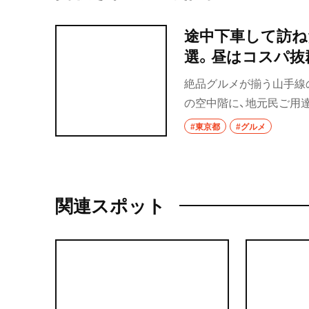
途中下車して訪ね
選。昼はコスパ抜
い名店を集めまし
絶品グルメが揃う山手線
の空中階に、地元民ご用
の駅近で、ランチ難民を
#東京都
#グルメ
関連スポット