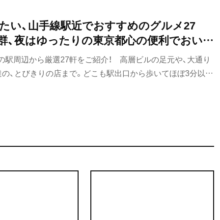
たい、山手線駅近でおすすめのグルメ27
群、夜はゆったりの東京都心の便利でおいし
た！
の駅周辺から厳選27軒をご紹介！ 高層ビルの足元や、大通り
達の、とびきりの店まで。どこも駅出口から歩いてほぼ3分以内
救い、夜も重宝するスゴ腕のめし処ぞろいです。