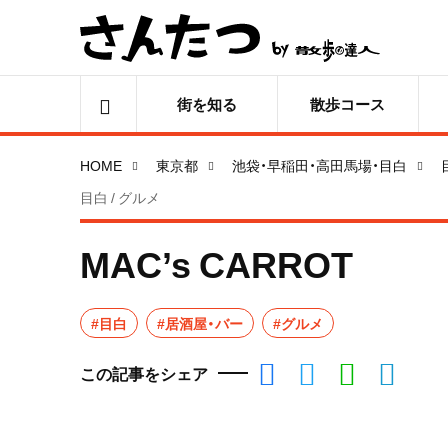
街を知る
散歩コース
HOME
東京都
池袋・早稲田・高田馬場・目白
目白 / グルメ
MAC’s CARROT
#目白
#居酒屋・バー
#グルメ
この記事をシェア