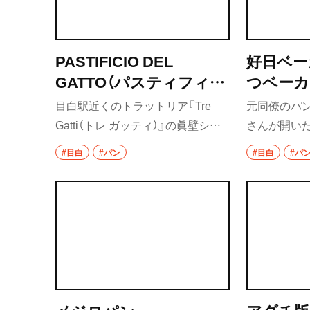
PASTIFICIO DEL
好日ベー
GATTO（パスティフィー
つベーカ
チョ デル ガット）
目白駅近くのトラットリア『Tre
元同僚のパ
Gatti（トレ ガッティ）』の眞壁シェ
さんが開いた
フが開いた食材店。店内には北イ
分野を持ち
#目白
#パン
#目白
#パ
タリア出身の職人が焼いたフォカ
続けて、唯
ッチャやチャバタなどイタリアの
る。食事パ
定番パンや、フェラーラ名物なども
豊富で新し
並ぶ。