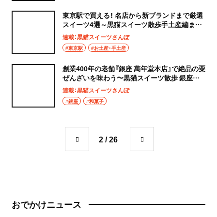
東京駅で買える！ 名店から新ブランドまで厳選
スイーツ4選～黒猫スイーツ散歩手土産編まと
め～
連載：黒猫スイーツさんぽ
#東京駅
#お土産・手土産
創業400年の老舗『銀座 萬年堂本店』で絶品の粟
ぜんざいを味わう〜黒猫スイーツ散歩 銀座編
19〜
連載：黒猫スイーツさんぽ
#銀座
#和菓子
2 / 26
おでかけニュース