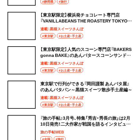
#静岡県
#旅行
【東京駅限定】横浜発チョコレート専門店
『VANILLABEANS THE ROASTERY TOKYO』
のチョコチップクッキー～黒猫スイーツ散歩手
連載：黒猫スイーツさんぽ
土産編～
#東京駅
#お土産・手土産
【東京駅限定】人気のスコーン専門店『BAKERS
gonna BAKE』のあんバタースコーンサンド～
黒猫スイーツ散歩手土産編～
連載：黒猫スイーツさんぽ
#東京駅
#お土産・手土産
東京駅で行列ができる『岡田謹製 あんバタ屋』
のあんバタパン～黒猫スイーツ散歩手土産編～
連載：黒猫スイーツさんぽ
#東京駅
#お土産・手土産
『旅の手帖』3月号、特集「秀吉・秀長の旅」は2月
10日発売！二大作家が戦国を語るインタビュー
も
旅の手帖WEB
#全国
#旅行