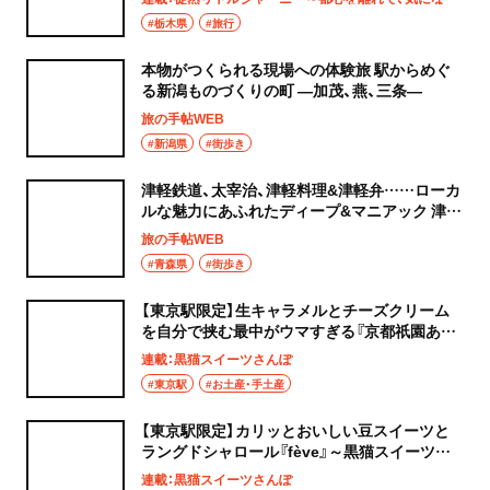
#栃木県
#旅行
本物がつくられる現場への体験旅 駅からめぐ
る新潟ものづくりの町 ―加茂、燕、三条―
旅の手帖WEB
#新潟県
#街歩き
津軽鉄道、太宰治、津軽料理&津軽弁……ローカ
ルな魅力にあふれたディープ&マニアック 津軽
五所川原リピート旅
旅の手帖WEB
#青森県
#街歩き
【東京駅限定】生キャラメルとチーズクリーム
を自分で挟む最中がウマすぎる『京都祇園あの
ん』～黒猫スイーツ散歩 手土産編～
連載：黒猫スイーツさんぽ
#東京駅
#お土産・手土産
【東京駅限定】カリッとおいしい豆スイーツと
ラングドシャロール『fève』～黒猫スイーツ散
歩 手土産編～
連載：黒猫スイーツさんぽ