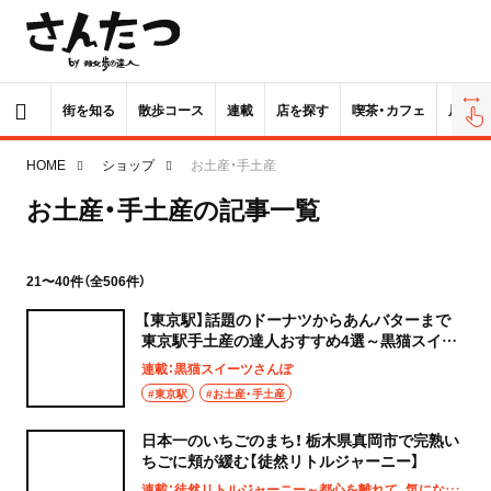
街を知る
散歩コース
連載
店を探す
喫茶・カフェ
居酒屋
HOME
ショップ
お土産・手土産
お土産・手土産の記事一覧
21〜40件（全506件）
【東京駅】話題のドーナツからあんバターまで
東京駅手土産の達人おすすめ4選～黒猫スイー
ツ散歩 手土産編まとめ～
連載：黒猫スイーツさんぽ
#東京駅
#お土産・手土産
日本一のいちごのまち！ 栃木県真岡市で完熟い
ちごに頬が緩む【徒然リトルジャーニー】
連載：徒然リトルジャーニー～都心を離れて、気になる土地へ