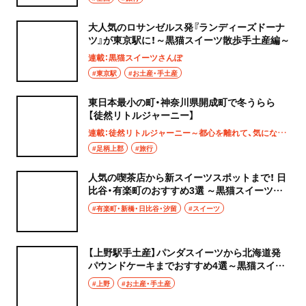
大人気のロサンゼルス発『ランディーズドーナ
ツ』が東京駅に！～黒猫スイーツ散歩手土産編～
連載：黒猫スイーツさんぽ
#東京駅
#お土産・手土産
東日本最小の町・神奈川県開成町で冬うらら
【徒然リトルジャーニー】
連載：徒然リトルジャーニー～都心を離れて、気になる土地へ
#足柄上郡
#旅行
人気の喫茶店から新スイーツスポットまで！ 日
比谷・有楽町のおすすめ3選 ～黒猫スイーツ散
歩 日比谷・有楽町編まとめ～
#有楽町・新橋・日比谷・汐留
#スイーツ
【上野駅手土産】パンダスイーツから北海道発
パウンドケーキまでおすすめ4選～黒猫スイー
ツ散歩手土産編まとめ～
#上野
#お土産・手土産