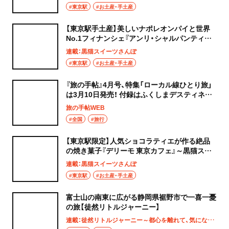
#東京駅
#お土産・手土産
【東京駅手土産】美しいナポレオンパイと世界
No.1フィナンシェ『アンリ・シャルパンティエ』
～黒猫スイーツ散歩 手土産編～
連載：黒猫スイーツさんぽ
#東京駅
#お土産・手土産
『旅の手帖』4月号、特集「ローカル線ひとり旅」
は3月10日発売！ 付録はふくしまデスティネー
ションキャンペーンガイドブック
旅の手帖WEB
#全国
#旅行
【東京駅限定】人気ショコラティエが作る絶品
の焼き菓子『デリーモ 東京カフェ』～黒猫スイ
ーツ散歩手土産編～
連載：黒猫スイーツさんぽ
#東京駅
#お土産・手土産
富士山の南東に広がる静岡県裾野市で一喜一憂
の旅【徒然リトルジャーニー】
連載：徒然リトルジャーニー～都心を離れて、気になる土地へ