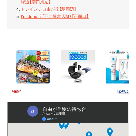
緑道【南口周辺】
トレインチ自由が丘【駅周辺】
I'm donut？（不二屋書店跡）【正面口】