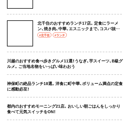
北千住のおすすめランチ17店。定食にラーメ
ン、焼き肉、中華、エスニックまで、コスパ抜群
な店もおしゃれな店も網羅してご紹介！
#北千住
#ランチ
川越のおすすめ食べ歩きグルメ11選！うなぎ、芋スイーツ、B級グ
ルメ。ご当地名物をいっぱい味わおう
神保町の絶品ランチ18選。洋食に町中華、ボリューム満点の定食
に感動必至！
都内のおすすめモーニング21店。おいしい朝ごはんをしっかり
食べて元気スイッチをON！