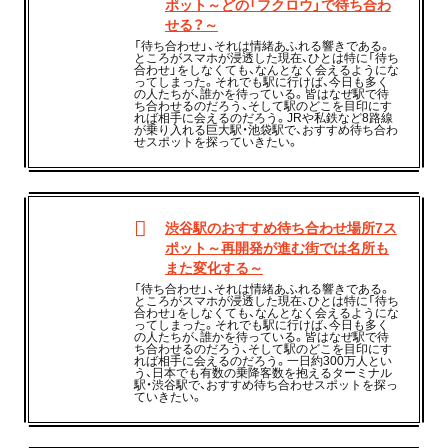
ポット～どの「フクロウ」で待ち合わ
せる？～
「待ち合わせ」、それは情緒あふれる響きである。
ところがスマホが浸透した現在、ひとは特に「待ち
合わせ」をしなくても、なんとなく会えるようにな
ってしまった。それでも駅に行けば、今日も多く
の人たちが、誰かを待っている。皆はなぜ駅で待
ち合わせるのだろう、そして駅のどこを目印にす
れば相手に会えるのだろう。JRや私鉄など8路線
が乗り入れる巨大駅・池袋駅で、おすすめ待ち合わ
せスポットを探っていきたい。
渋谷駅のおすすめ待ち合わせ場所7ス
ポット～再開発が進む街では名所も
また変化する～
「待ち合わせ」、それは情緒あふれる響きである。
ところがスマホが浸透した現在、ひとは特に「待ち
合わせ」をしなくても、なんとなく会えるようにな
ってしまった。それでも駅に行けば、今日も多く
の人たちが、誰かを待っている。皆はなぜ駅で待
ち合わせるのだろう、そして駅のどこを目印にす
れば相手に会えるのだろう。一日約300万人とい
う、日本でも有数の乗降客数を抱えるターミナル
駅・渋谷駅で、おすすめ待ち合わせスポットを探っ
ていきたい。