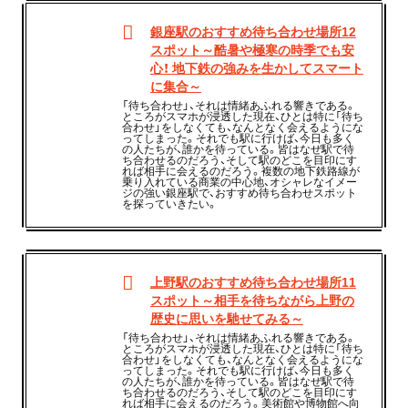
銀座駅のおすすめ待ち合わせ場所12
スポット～酷暑や極寒の時季でも安
心！ 地下鉄の強みを生かしてスマート
に集合～
「待ち合わせ」、それは情緒あふれる響きである。
ところがスマホが浸透した現在、ひとは特に「待ち
合わせ」をしなくても、なんとなく会えるようにな
ってしまった。それでも駅に行けば、今日も多く
の人たちが、誰かを待っている。皆はなぜ駅で待
ち合わせるのだろう、そして駅のどこを目印にす
れば相手に会えるのだろう。複数の地下鉄路線が
乗り入れている商業の中心地、オシャレなイメー
ジの強い銀座駅で、おすすめ待ち合わせスポット
を探っていきたい。
上野駅のおすすめ待ち合わせ場所11
スポット～相手を待ちながら上野の
歴史に思いを馳せてみる～
「待ち合わせ」、それは情緒あふれる響きである。
ところがスマホが浸透した現在、ひとは特に「待ち
合わせ」をしなくても、なんとなく会えるようにな
ってしまった。それでも駅に行けば、今日も多く
の人たちが、誰かを待っている。皆はなぜ駅で待
ち合わせるのだろう、そして駅のどこを目印にす
れば相手に会えるのだろう。美術館や博物館へ向