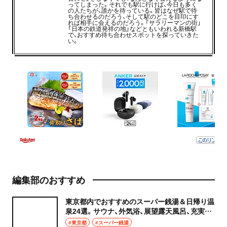
ってしまった。それでも駅に行けば、今日も多く
の人たちが、誰かを待っている。皆はなぜ駅で待
ち合わせるのだろう、そして駅のどこを目印にす
れば相手に会えるのだろう。「サラリーマンの街」
「日本の鉄道発祥の地」などともいわれる新橋駅
で、おすすめ待ち合わせスポットを探っていきた
い。
編集部のおすすめ
東京都内でおすすめのスーパー銭湯＆日帰り温
泉24選。サウナ、外気浴、展望露天風呂、充実の
癒やし空間へ
#東京都
#スーパー銭湯