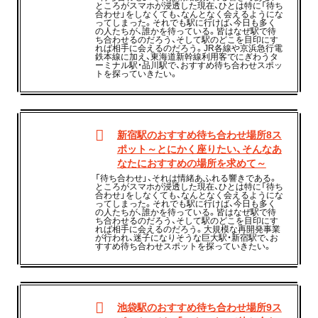
ところがスマホが浸透した現在、ひとは特に「待ち
合わせ」をしなくても、なんとなく会えるようにな
ってしまった。それでも駅に行けば、今日も多く
の人たちが、誰かを待っている。皆はなぜ駅で待
ち合わせるのだろう、そして駅のどこを目印にす
れば相手に会えるのだろう。JR各線や京浜急行電
鉄本線に加え、東海道新幹線利用客でにぎわうタ
ーミナル駅・品川駅で、おすすめ待ち合わせスポッ
トを探っていきたい。
新宿駅のおすすめ待ち合わせ場所8ス
ポット～とにかく座りたい、そんなあ
なたにおすすめの場所を求めて～
「待ち合わせ」、それは情緒あふれる響きである。
ところがスマホが浸透した現在、ひとは特に「待ち
合わせ」をしなくても、なんとなく会えるようにな
ってしまった。それでも駅に行けば、今日も多く
の人たちが、誰かを待っている。皆はなぜ駅で待
ち合わせるのだろう、そして駅のどこを目印にす
れば相手に会えるのだろう。大規模な再開発事業
が行われ、迷子になりそうな巨大駅・新宿駅で、お
すすめ待ち合わせスポットを探っていきたい。
池袋駅のおすすめ待ち合わせ場所9ス