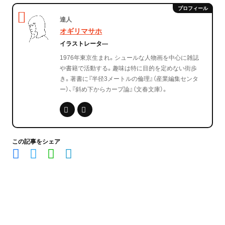
達人
オギリマサホ
イラストレータ―
1976年東京生まれ。シュールな人物画を中心に雑誌
や書籍で活動する。趣味は特に目的を定めない街歩
き。著書に『半径3メートルの倫理』（産業編集センタ
ー）、『斜め下からカープ論』（文春文庫）。
この記事をシェア