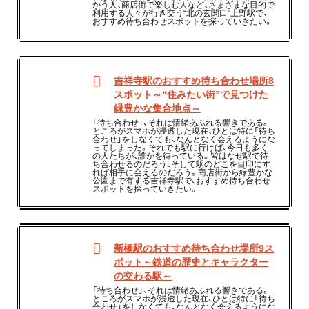
かう人、商店街で楽しむ人など、さまざまな目的で
利用する人々が行き交う“北の玄関口”上野駅で、
おすすめ待ち合わせスポットを探っていきたい。
吉祥寺駅のおすすめ待ち合わせ場所8
スポット～“住みたい街”で見つけた
緑豊かな集合地点～
「待ち合わせ」、それは情緒あふれる響きである。
ところがスマホが浸透した現在、ひとは特に「待ち
合わせ」をしなくても、なんとなく会えるようにな
ってしまった。それでも駅に行けば、今日も多く
の人たちが、誰かを待っている。皆はなぜ駅で待
ち合わせるのだろう、そして駅のどこを目印にす
れば相手に会えるのだろう。商店街から緑豊かな
公園まで有する吉祥寺駅で、おすすめ待ち合わせ
スポットを探っていきたい。
新橋駅のおすすめ待ち合わせ場所9ス
ポット～鉄道の歴史とキャラクター
の交わる駅～
「待ち合わせ」、それは情緒あふれる響きである。
ところがスマホが浸透した現在、ひとは特に「待ち
合わせ」をしなくても、なんとなく会えるようにな