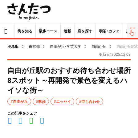
街を知る
散歩コース
連載
店を探す
喫茶・カフェ
居酒屋
HOME
東京都
自由が丘・学芸大学
自由が丘
自由が丘駅
更新日：2025.12.03
自由が丘駅のおすすめ待ち合わせ場所
8スポット～再開発で景色を変えるハ
イソな街～
#自由が丘
#散歩
#エッセイ
#待ち合わせ
この記事をシェア