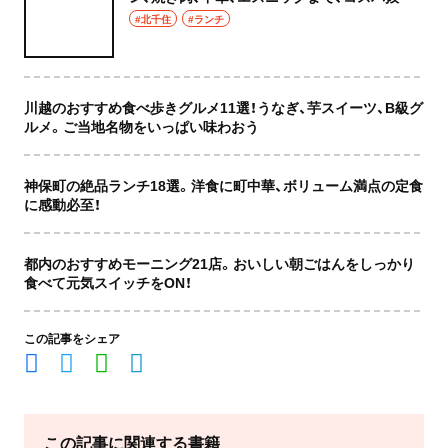
な店もおしゃれな店も網羅してご紹介！
#北千住
#ランチ
川越のおすすめ食べ歩きグルメ11選！うなぎ、芋スイーツ、B級グ
ルメ。ご当地名物をいっぱい味わおう
神保町の絶品ランチ18選。洋食に町中華、ボリューム満点の定食
に感動必至！
都内のおすすめモーニング21店。おいしい朝ごはんをしっかり
食べて元気スイッチをON！
この記事をシェア
この記事に関連する書籍