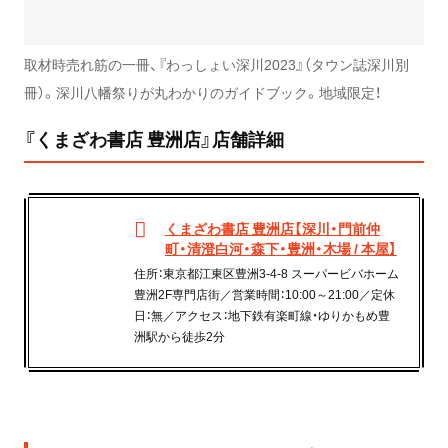
取材時売れ筋の一冊、『わっしょい深川2023』（タウン誌深川別
冊）。深川八幡祭りが丸わかりのガイドブック。地域限定！
『くまざわ書店 豊洲店』店舗詳細
くまざわ書店 豊洲店【深川・門前仲
町・清澄白河・森下・豊洲・木場 / 本屋】
住所：東京都江東区豊洲3-4-8 スーパービバホーム
豊洲2F専門店街／営業時間：10:00～21:00／定休
日：無／アクセス：地下鉄有楽町線・ゆりかもめ豊
洲駅から徒歩2分