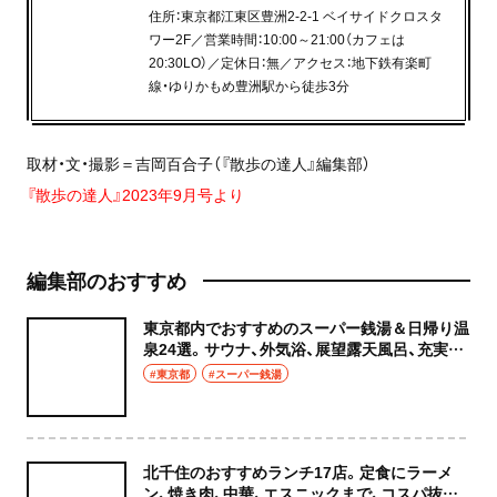
住所：東京都江東区豊洲2-2-1 ベイサイドクロスタ
ワー2F／営業時間：10:00～21:00（カフェは
20:30LO）／定休日：無／アクセス：地下鉄有楽町
線・ゆりかもめ豊洲駅から徒歩3分
取材・文・撮影＝吉岡百合子（『散歩の達人』編集部）
『散歩の達人』2023年9月号より
編集部のおすすめ
東京都内でおすすめのスーパー銭湯＆日帰り温
泉24選。サウナ、外気浴、展望露天風呂、充実の
癒やし空間へ
#東京都
#スーパー銭湯
北千住のおすすめランチ17店。定食にラーメ
ン、焼き肉、中華、エスニックまで、コスパ抜群