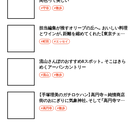
#守谷
#散歩
担当編集が推すオリーブの丘へ。おいしい料理
とワインが、距離を縮めてくれた【東京チェン
飯diary】
#町田
#エッセイ
流山さんぽのおすすめ8スポット。そこはきら
めくアーバンカントリー
#流山
#散歩
【手塚理美のガチロケハン】高円寺～純情商店
街のおにぎりに気象神社、そして「高円寺マシ
タ」へ！
#高円寺
#散歩