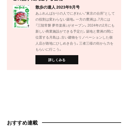
散歩の達人 2023年9月号
あふれんばかりの人でにぎわい、“東京の台所”として
の役割は変わらない築地。一方の豊洲は、7月には
『三陸常磐 夢市楽座』がオープン。2024年の2月にも
新しい商業施設ができる予定だ。築地と豊洲の間に
位置する月島は、古い建物をリノベーションした個
人店が路地にひしめき合う。三者三様の街から力を
もらいに行こう。
詳しくみる
おすすめ連載