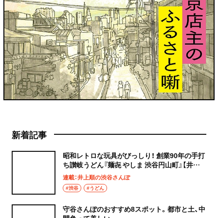
新着記事
昭和レトロな玩具がびっしり！ 創業90年の手打
ち讃岐うどん『麺㐂 やしま 渋谷円山町』【井上
順の渋谷さんぽ】
連載：井上順の渋谷さんぽ
#渋谷
#うどん
守谷さんぽのおすすめ8スポット。都市と土、中
間色って美しい