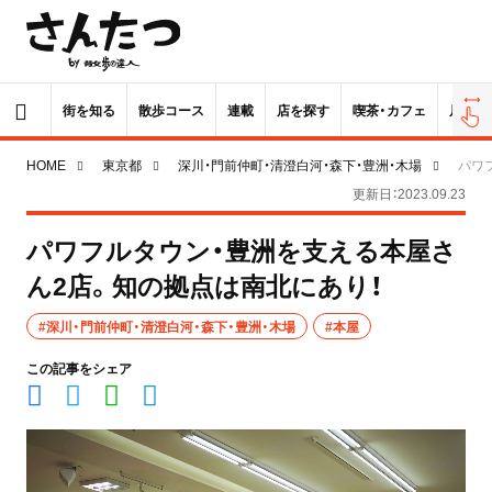
街を知る
散歩コース
連載
店を探す
喫茶・カフェ
居酒屋
HOME
東京都
深川・門前仲町・清澄白河・森下・豊洲・木場
パワ
更新日：2023.09.23
パワフルタウン・豊洲を支える本屋さ
ん2店。知の拠点は南北にあり！
#深川・門前仲町・清澄白河・森下・豊洲・木場
#本屋
この記事をシェア