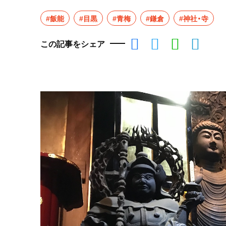
#飯能
#目黒
#青梅
#鎌倉
#神社・寺
この記事をシェア