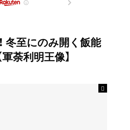
！ 冬至にのみ開く飯能
【軍荼利明王像】