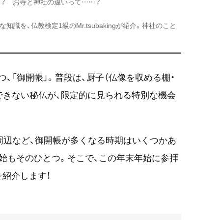
？ お寺と神社の違いって……？
を、仏教検定1級のMr.tsubakingが紹介。神社のこと
、「御開帳」。
普段は、厨子（仏像を収める棚・
できない秘仏が、限定的に見られる特別な機会
周辺など、御開帳が多くなる時期はいくつかあ
始もそのひとつ。
そこで、この年末年始に参拝
を
紹介します！