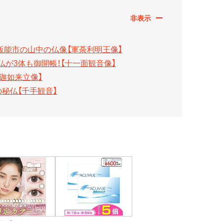
く飯能市の山中の仏像【軍荼利明王像】
が3体も御開帳！【十一面観音像】
迦如来立像】
秘仏【千手観音】