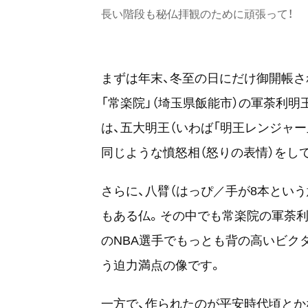
長い階段も秘仏拝観のために頑張って！
まずは年末、冬至の日にだけ御開帳さ
「常楽院」（埼玉県飯能市）の軍荼利明
は、五大明王（いわば「明王レンジャ
同じような憤怒相（怒りの表情）をし
さらに、八臂（はっぴ／手が8本とい
もある仏。
その中でも常楽院の軍荼利明
のNBA選手でもっとも背の高いビクタ
う迫力満点の像です。
一方で、作られたのが平安時代頃とか