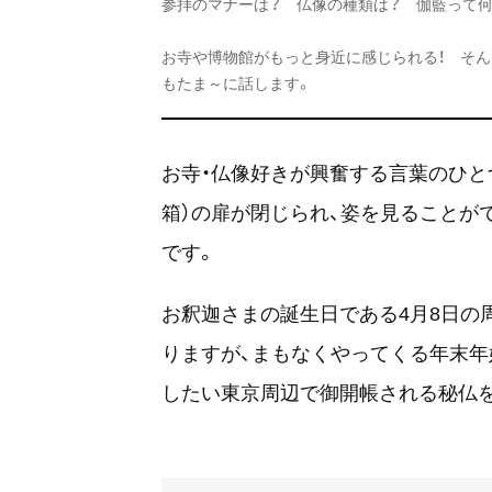
参拝のマナーは？ 仏像の種類は？ 伽藍って何
お寺や博物館がもっと身近に感じられる！ そんな知識
もたま～に話します。
お寺・仏像好きが興奮する言葉のひとつ
箱）の扉が閉じられ、姿を見ることが
です。
お釈迦さまの誕生日である4月8日の
りますが、まもなくやってくる年末年
したい東京周辺で御開帳される秘仏