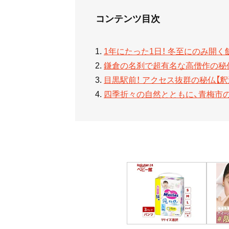
コンテンツ目次
1年にたった1日！ 冬至にのみ開
鎌倉の名刹で超有名な高僧作の秘仏
目黒駅前！ アクセス抜群の秘仏【釈
四季折々の自然とともに、青梅市の