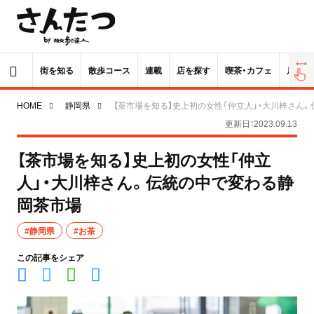
街を知る
散歩コース
連載
店を探す
喫茶・カフェ
居酒屋
HOME
静岡県
【茶市場を知る】史上初の女性「仲立人」・大川梓さん
更新日：2023.09.13
【茶市場を知る】史上初の女性「仲立
人」・大川梓さん。伝統の中で変わる静
岡茶市場
#静岡県
#お茶
この記事をシェア