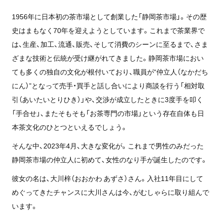
1956年に日本初の茶市場として創業した「静岡茶市場」。その歴
史はまもなく70年を迎えようとしています。これまで茶業界で
は、生産、加工、流通、販売、そして消費のシーンに至るまで、さま
ざまな技術と伝統が受け継がれてきました。静岡茶市場におい
ても多くの独自の文化が根付いており、職員が“仲立人（なかだち
にん）”となって売手・買手と話し合いにより商談を行う「相対取
引（あいたいとりひき）」や、交渉が成立したときに3度手を叩く
「手合せ」、またそもそも「お茶専門の市場」という存在自体も日
本茶文化のひとつといえるでしょう。
そんな中、2023年4月、大きな変化が。これまで男性のみだった
静岡茶市場の仲立人に初めて、女性のなり手が誕生したのです。
彼女の名は、大川梓（おおかわ あずさ）さん。入社11年目にして
めぐってきたチャンスに大川さんは今、がむしゃらに取り組んで
います。