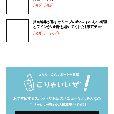
#守谷
#散歩
担当編集が推すオリーブの丘へ。おいしい料理
とワインが、距離を縮めてくれた【東京チェン
飯diary】
#町田
#エッセイ
おすすめするスポットやお店のメニューなど、みんなの
「こりゃいいぜ！」を絶賛募集中です！！