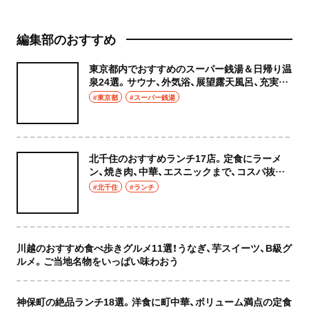
編集部のおすすめ
東京都内でおすすめのスーパー銭湯＆日帰り温
泉24選。サウナ、外気浴、展望露天風呂、充実の
癒やし空間へ
#東京都
#スーパー銭湯
北千住のおすすめランチ17店。定食にラーメ
ン、焼き肉、中華、エスニックまで、コスパ抜群
な店もおしゃれな店も網羅してご紹介！
#北千住
#ランチ
川越のおすすめ食べ歩きグルメ11選！うなぎ、芋スイーツ、B級グ
ルメ。ご当地名物をいっぱい味わおう
神保町の絶品ランチ18選。洋食に町中華、ボリューム満点の定食