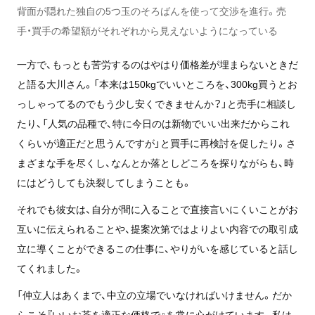
背面が隠れた独自の5つ玉のそろばんを使って交渉を進行。売
手・買手の希望額がそれぞれから見えないようになっている
一方で、もっとも苦労するのはやはり価格差が埋まらないときだ
と語る大川さん。「本来は150kgでいいところを、300kg買うとお
っしゃってるのでもう少し安くできませんか？」と売手に相談し
たり、「人気の品種で、特に今日のは新物でいい出来だからこれ
くらいが適正だと思うんですが」と買手に再検討を促したり。さ
まざまな手を尽くし、なんとか落としどころを探りながらも、時
にはどうしても決裂してしまうことも。
それでも彼女は、自分が間に入ることで直接言いにくいことがお
互いに伝えられることや、提案次第ではよりよい内容での取引成
立に導くことができるこの仕事に、やりがいを感じていると話し
てくれました。
「仲立人はあくまで、中立の立場でいなければいけません。だか
らこそ『いいお茶を適正な価格で』を常に心がけています。私は