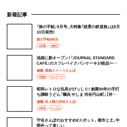
新着記事
『旅の手帖』9月号、大特集「絶景の鉄道旅」は8月
10日発売！
旅の手帖WEB
#全国
#旅行
池袋に新オープン！『JOURNAL STANDARD
CAFE』のスフレベイクパンケーキが絶品〜黒
猫スイーツ散歩 池袋編5〜
連載：黒猫スイーツさんぽ
#池袋
#スイーツ
昭和レトロな玩具がびっしり！ 創業90年の手打
ち讃岐うどん『麺㐂 やしま 渋谷円山町』【井上
順の渋谷さんぽ】
連載：井上順の渋谷さんぽ
#渋谷
#うどん
守谷さんぽのおすすめ8スポット。都市と土、中
間色って美しい