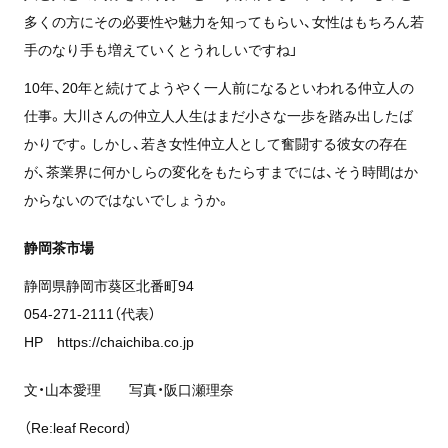
多くの方にその必要性や魅力を知ってもらい、女性はもちろん若
手のなり手も増えていくとうれしいですね」
10年、20年と続けてようやく一人前になるといわれる仲立人の
仕事。大川さんの仲立人人生はまだ小さな一歩を踏み出したば
かりです。しかし、若き女性仲立人として奮闘する彼女の存在
が、茶業界に何かしらの変化をもたらすまでには、そう時間はか
からないのではないでしょうか。
静岡茶市場
静岡県静岡市葵区北番町94
054-271-2111（代表）
HP https://chaichiba.co.jp
文・山本愛理 写真・阪口瀬理奈
（Re:leaf Record）