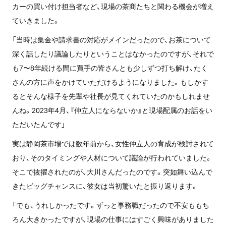
カーの買い付け担当者など、現場の茶商たちと関わる機会が増え
ていきました。
「当時は集金や請求書の対応がメインだったので、お茶について
深く話したり議論したりということはなかったのですが、それで
も7〜8年続ける間に買手の皆さんとも少しずつ打ち解け、たく
さんの方に声をかけていただけるようになりました。もしかす
るとそんな様子を先輩や社長が見てくれていたのかもしれませ
んね。2023年4月、『仲立人にならないか』と現場配属のお話をい
ただいたんです」
実は静岡茶市場では数年前から、女性仲立人の育成が検討されて
おり、そのタイミングや人材について議論が行われていました。
そこで抜擢されたのが、大川さんだったのです。突如舞い込んで
きたビッグチャンスに、彼女は当初驚いたと振り返ります。
「でも、うれしかったです。ずっと事務職だったので不安ももち
ろん大きかったですが、現場の仕事にはすごく興味がありました