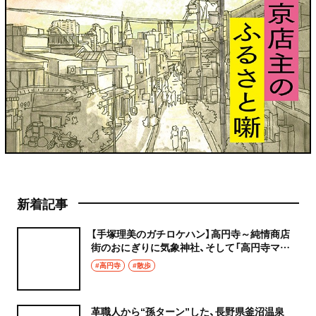
新着記事
【手塚理美のガチロケハン】高円寺～純情商店
街のおにぎりに気象神社、そして「高円寺マシ
タ」へ！
#高円寺
#散歩
革職人から“孫ターン”した、長野県釜沼温泉