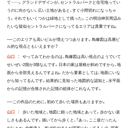
て……。グランドデザインが、セントラルパークと住宅地ってい
うのに向かない。広い土地があると、すぐ小間切れになっちゃ
う。それでもいくつかは緑地として残った。この明治神宮周辺み
たいな疑似セントラルパークになってるエリアは貴重ですね。
──このエリアも高いビルが増えつつあります。鳥瞰図は高層ビ
ル的な視点ともいえますか？
山口
やってみてわかるのは、鳥瞰図は高い視点のようでいて
せいぜい2階か3階なんです。日本の家は屋根が斜めですから、地
面から全部見えるんですよね。だから要素としては、地面にいな
がら知ってるんです。結果的に見知った地図的な認知と、水平面
からの記憶が合致された記憶の総体がこれなんです。
──この作品のために、初めて歩いた場所もありますか。
山口
歩いた地域と、地図に頼った地域とあって。歩かない楽
しさもあるんです。描いてから歩くと、「あっ、ここ坂だったん
だ！」とか、全然違う。半ば絵のほうが現実になってるんで、現実