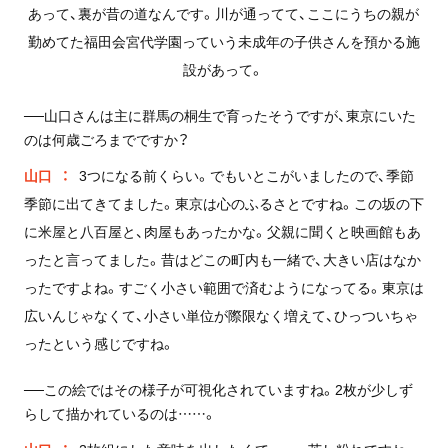
あって、裏が昔の道なんです。川が通ってて、ここにうちの親が
勤めてた福田会宮代学園っていう未成年の子供さんを預かる施
設があって。
──山口さんは主に群馬の桐生で育ったそうですが、東京にいた
のは何歳ごろまでですか？
山口
3つになる前くらい。でもいとこがいましたので、季節
季節に出てきてました。東京は心のふるさとですね。この坂の下
に米屋と八百屋と、肉屋もあったかな。父親に聞くと映画館もあ
ったと言ってました。昔はどこの町内も一緒で、大きい店はなか
ったですよね。すごく小さい範囲で済むようになってる。東京は
広いんじゃなくて、小さい単位が際限なく増えて、ひっついちゃ
ったという感じですね。
──この絵ではその様子が可視化されていますね。2枚が少しず
らして描かれているのは……。