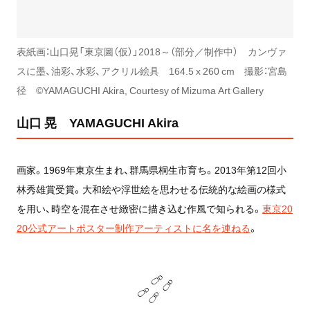
表紙画：山口晃「東京圖（仮）」2018～（部分／制作中） カンヴァ
スに墨、油彩、水彩、アクリル絵具 164.5 x 260 cm 撮影：宮島
径 ©︎YAMAGUCHI Akira, Courtesy of Mizuma Art Gallery
山口 晃 YAMAGUCHI Akira
画家。1969年東京生まれ、群馬県桐生市育ち。2013年第12回小
林秀雄賞受賞。大和絵や浮世絵を思わせる伝統的な絵画の様式
を用い、時空を混在させ緻密に描き込む作風で知られる。
東京20
20公式アートポスター制作アーティストに名を連ねる
。