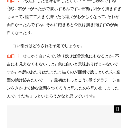
山口
2枚組にした意味を出したくて。……苦し粉れですね
（笑）。右が上がった形で展示するんです。最初は細かく描きすぎ
ちゃって、慌てて大きく描いたら縮尺がおかしくなって、それが
面白かったんですね。それに飽きると今度は描き飛ばすのが面
白くなったり。
──白い部分はどうされる予定でしょうか。
山口
せっかく白いんで、塗り残せば雪景色にもなるとか、不
吉にも見えなくもないしと。急に白いと意味ありげじゃないで
すか。本所のあたりはたまたま描くのが面倒で残しといたら、空
襲の焼け跡みたいで……。最初はもっとこう、墨でグラデーショ
ンをきかせて妙な空間をつくろうと思ったのを思い出しました
んで、まだちょっといじろうかなと思っています。