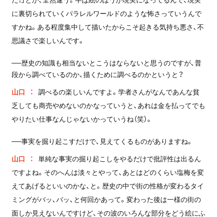
に裏切られていくパラレルワールドのような怖さっていうんで
すかね。ある程度集中して描いたからこそ起きる気持ち悪さ、不
思議さで楽しいんです。
──歴史の知識も相当ないとこうはならないと思うのですが、普
段から調べているのか、描くために調べるのかというと？
山口
調べるの楽しいんですよ。学者さんがなんであんな貧
乏しても商売やめないのかなっていうと、あれは金を払ってでも
やりたい仕事なんじゃないかっていうね（笑）。
──事実を掘り起こすだけで、見えてくるものがありますね。
山口
単純な事実の掘り起こしをやるだけで批評性は出るん
ですよね。そのへんは淡々とやって、あとはどのくらい塩梅を変
えてあげるといいのかな、と。歴史の中で街の性格が変わるタイ
ミングがバッ、バッ、と何回かあって。変わった後は一様の街の
面しか見えないんですけど、その波のいろんな部分をどう絵にふ