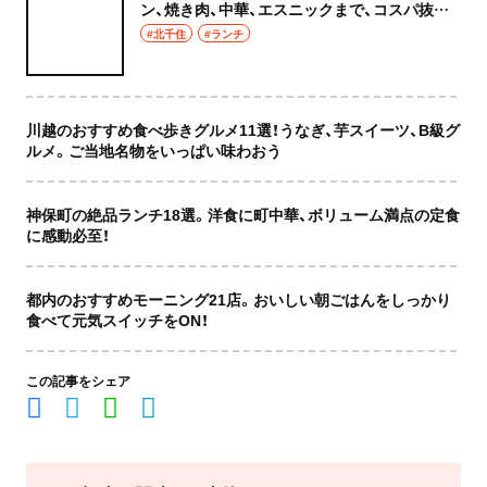
ン、焼き肉、中華、エスニックまで、コスパ抜群
な店もおしゃれな店も網羅してご紹介！
#北千住
#ランチ
川越のおすすめ食べ歩きグルメ11選！うなぎ、芋スイーツ、B級グ
ルメ。ご当地名物をいっぱい味わおう
神保町の絶品ランチ18選。洋食に町中華、ボリューム満点の定食
に感動必至！
都内のおすすめモーニング21店。おいしい朝ごはんをしっかり
食べて元気スイッチをON！
この記事をシェア