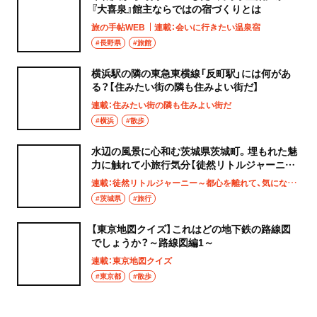
『大喜泉』館主ならではの宿づくりとは
旅の手帖WEB
連載：会いに行きたい温泉宿
#長野県
#旅館
横浜駅の隣の東急東横線「反町駅」には何があ
る？【住みたい街の隣も住みよい街だ】
連載：住みたい街の隣も住みよい街だ
#横浜
#散歩
水辺の風景に心和む茨城県茨城町。埋もれた魅
力に触れて小旅行気分【徒然リトルジャーニ
ー】
連載：徒然リトルジャーニー～都心を離れて、気になる土地へ
#茨城県
#旅行
【東京地図クイズ】これはどの地下鉄の路線図
でしょうか？～路線図編1～
連載：東京地図クイズ
#東京都
#散歩