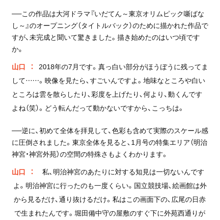
──この作品は大河ドラマ『いだてん～東京オリムピック噺ばな
し～』のオープニング（タイトルバック）のために描かれた作品で
すが、未完成と聞いて驚きました。描き始めたのはいつ頃です
か。
山口
2018年の7月です。真っ白い部分がほうぼうに残ってま
して……。映像を見たら、すごいんですよ。地味なところや白い
ところは雲を散らしたり、彩度を上げたり、何より、動くんです
よね（笑）。どう転んだって動かないですから、こっちは。
──逆に、初めて全体を拝見して、色彩も含めて実際のスケール感
に圧倒されました。東京全体を見ると、1月号の特集エリア（明治
神宮・神宮外苑）の空間の特殊さもよくわかります。
山口
私、明治神宮のあたりに対する知見は一切ないんです
よ。明治神宮に行ったのも一度くらい。国立競技場、絵画館は外
から見るだけ、通り抜けるだけ。私はこの画面下の、広尾の日赤
で生まれたんです。堀田備中守の屋敷のすぐ下に外苑西通りが