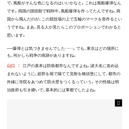
で、風船がそんな色になるのはいいかなと。これは風船爆弾なん
です。両国の国技館で戦時中、風船爆弾を作ってたんですね。両
国から飛んだのが、この競技場の上で五輪のマークを形作るとい
うですね。まあ、見る人が見たらこのプロポーションでわかると
思います。
──爆弾とは気づきませんでした……。でも、東京はどの場所に
も、何かしら戦争の痕跡がありますね。
山口
江戸の基本は防衛都市なんですよね。諸大名に攻め込
まれないように、総郭を堀で隔てて見附を橋頭堡にして、都市の
外縁に寺院をあつめて防火壁をつくるっていう。その性格は明
治政府も引き継いで、基本的には軍都でしたよね。