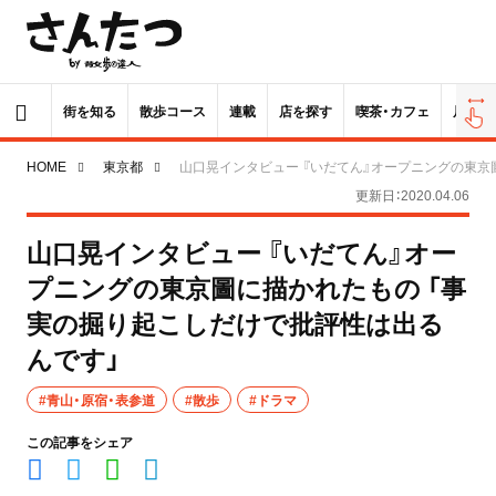
街を知る
散歩コース
連載
店を探す
喫茶・カフェ
居酒屋
HOME
東京都
山口晃インタビュー 『いだてん』オープニングの東京
更新日：2020.04.06
山口晃インタビュー 『いだてん』オー
プニングの東京圖に描かれたもの 「事
実の掘り起こしだけで批評性は出る
んです」
#青山・原宿・表参道
#散歩
#ドラマ
この記事をシェア