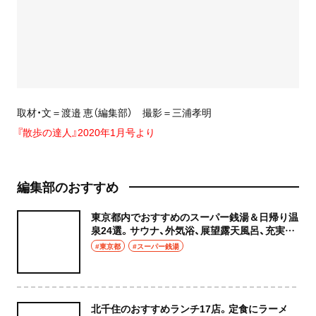
取材・文＝渡邉 恵（編集部） 撮影＝三浦孝明
『散歩の達人』2020年1月号より
編集部のおすすめ
東京都内でおすすめのスーパー銭湯＆日帰り温
泉24選。サウナ、外気浴、展望露天風呂、充実の
癒やし空間へ
#東京都
#スーパー銭湯
北千住のおすすめランチ17店。定食にラーメ