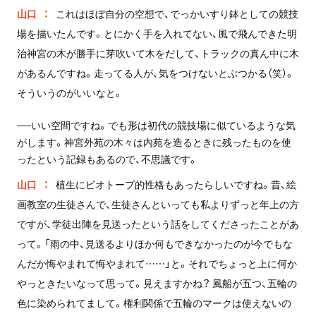
山口
これはほぼ自分の空想で、でっかいすり鉢としての競技
場を描いたんです。とにかく手を入れてない、風で飛んできた明
治神宮の木が勝手に芽吹いて木をだして、トラックの真ん中に木
があるんですね。走ってる人が、気をつけないとぶつかる（笑）。
そういうのがいいなと。
──いい空間ですね。でも形は初代の競技場に似ているような気
がします。神宮外苑の木々は内苑を造るときに残ったものを使
ったという記録もあるので、不思議です。
山口
植生にビオトープ的性格もあったらしいですね。昔、絵
画教室の生徒さんで、生徒さんといっても私よりずっと年上の方
ですが、学徒出陣を見送ったという話をしてくださったことがあ
って。「雨の中、見送るよりほか何もできなかったのが今でもな
んだか悔やまれて悔やまれて……」と。それでちょっと上に何か
やっときたいなって思って。見えますかね？ 風船が五つ、五輪の
色に染められてまして。権利関係で五輪のマークは使えないの